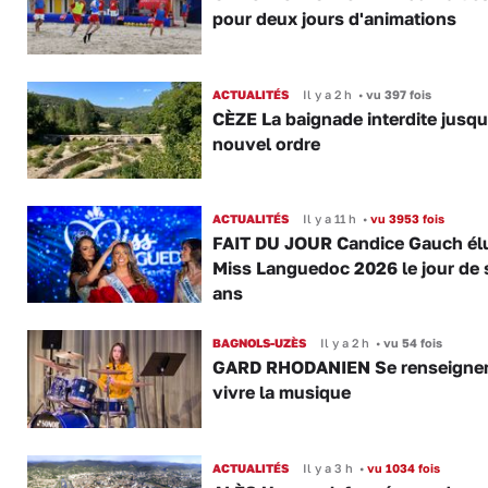
pour deux jours d'animations
ACTUALITÉS
Il y a 2 h
•
vu 397 fois
CÈZE La baignade interdite jusqu
nouvel ordre
ACTUALITÉS
Il y a 11 h
•
vu 3953 fois
FAIT DU JOUR Candice Gauch él
Miss Languedoc 2026 le jour de 
ans
BAGNOLS-UZÈS
Il y a 2 h
•
vu 54 fois
GARD RHODANIEN Se renseigner,
vivre la musique
ACTUALITÉS
Il y a 3 h
•
vu 1034 fois