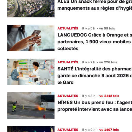
ALÈS Un snack fermé pour de gr
manquements aux règles d’hygi
ACTUALITÉS
Il y a 5 h
•
vu 59 fois
LANGUEDOC Grâce à Orange et 
partenaires, 1 900 vieux mobiles
collectés
ACTUALITÉS
Il y a 7 h
•
vu 226 fois
SANTÉ L’intégralité des pharmac
garde ce dimanche 9 août 2026 
le Gard
ACTUALITÉS
Il y a 8 h
•
vu 2418 fois
NÎMES Un bus prend feu : l'agent
propreté intervient avec sa lance
ACTUALITÉS
Il y a 9 h
•
vu 1407 fois