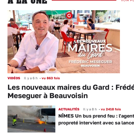
A LA UNE
VOIR P
VIDÉOS
Il y a 6 h
•
vu 863 fois
Les nouveaux maires du Gard : Frédé
Meseguer à Beauvoisin
ACTUALITÉS
Il y a 8 h
•
vu 2418 fois
NÎMES Un bus prend feu : l'agent
propreté intervient avec sa lance