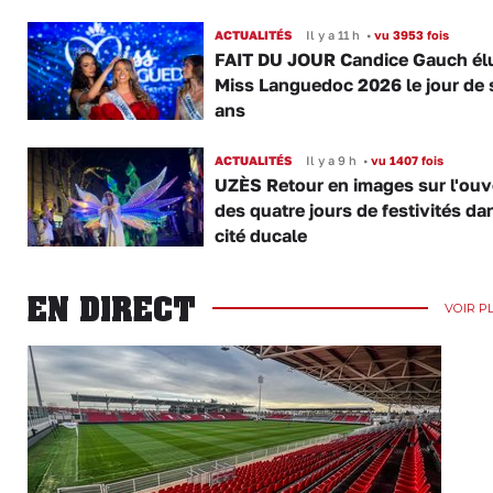
ACTUALITÉS
Il y a 11 h
•
vu 3953 fois
FAIT DU JOUR Candice Gauch él
Miss Languedoc 2026 le jour de 
ans
ACTUALITÉS
Il y a 9 h
•
vu 1407 fois
UZÈS Retour en images sur l'ouv
des quatre jours de festivités da
cité ducale
EN DIRECT
VOIR P