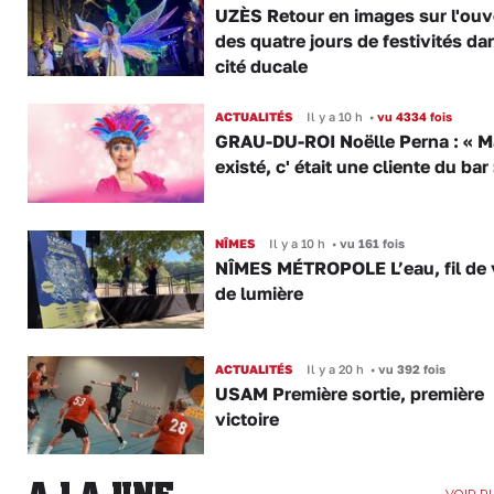
UZÈS Retour en images sur l'ouv
des quatre jours de festivités da
cité ducale
ACTUALITÉS
Il y a 10 h
•
vu 4334 fois
GRAU-DU-ROI Noëlle Perna : « M
existé, c' était une cliente du bar
NÎMES
Il y a 10 h
•
vu 161 fois
NÎMES MÉTROPOLE L’eau, fil de v
de lumière
ACTUALITÉS
Il y a 20 h
•
vu 392 fois
USAM Première sortie, première
victoire