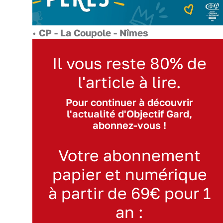
•
CP - La Coupole - Nîmes
Il vous reste 80% de
l'article à lire.
Pour continuer à découvrir
l'actualité d'Objectif Gard,
abonnez-vous !
Votre abonnement
papier et numérique
à partir de 69€ pour 1
an :