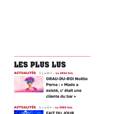
LES PLUS LUS
ACTUALITÉS
Il y a 10 h
•
vu 4334 fois
GRAU-DU-ROI Noëlle
Perna : « Mado a
existé, c' était une
cliente du bar »
ACTUALITÉS
Il y a 11 h
•
vu 3953 fois
FAIT DU JOUR