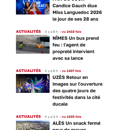
Candice Gauch élue
Miss Languedoc 2026
le jour de ses 28 ans
ACTUALITÉS
Il y a 8 h
•
vu 2418 fois
NÎMES Un bus prend
feu : l'agent de
propreté intervient
avec sa lance
ACTUALITÉS
Il y a 9 h
•
vu 1407 fois
UZÈS Retour en
images sur l'ouverture
des quatre jours de
festivités dans la cité
ducale
ACTUALITÉS
Il y a 3 h
•
vu 1035 fois
ALÈS Un snack fermé
pour de graves