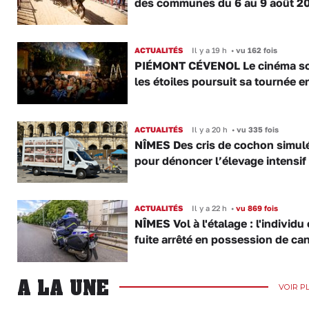
des communes du 6 au 9 août 2
ACTUALITÉS
Il y a 19 h
•
vu 162 fois
PIÉMONT CÉVENOL Le cinéma s
les étoiles poursuit sa tournée e
ACTUALITÉS
Il y a 20 h
•
vu 335 fois
NÎMES Des cris de cochon simul
pour dénoncer l’élevage intensif
ACTUALITÉS
Il y a 22 h
•
vu 869 fois
NÎMES Vol à l'étalage : l'individu
fuite arrêté en possession de ca
A LA UNE
VOIR P