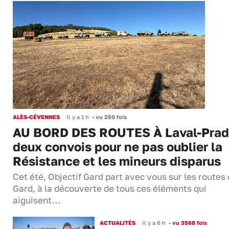
ALÈS-CÉVENNES
Il y a 1 h
•
vu 250 fois
AU BORD DES ROUTES À Laval-Prad
deux convois pour ne pas oublier la
Résistance et les mineurs disparus
Cet été, Objectif Gard part avec vous sur les routes
Gard, à la découverte de tous ces éléments qui
aiguisent…
ACTUALITÉS
Il y a 6 h
•
vu 3568 fois