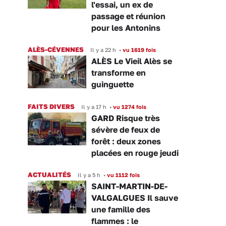
l'essai, un ex de
passage et réunion
pour les Antonins
ALÈS-CÉVENNES
Il y a 22 h
•
vu 1619 fois
ALÈS Le Vieil Alès se
transforme en
guinguette
FAITS DIVERS
Il y a 17 h
•
vu 1274 fois
GARD Risque très
sévère de feux de
forêt : deux zones
placées en rouge jeudi
ACTUALITÉS
Il y a 5 h
•
vu 1112 fois
SAINT-MARTIN-DE-
VALGALGUES Il sauve
une famille des
flammes : le