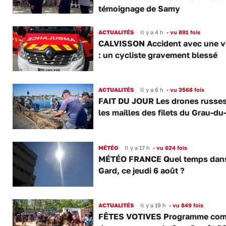
témoignage de Samy
ACTUALITÉS
Il y a 4 h
•
vu 891 fois
CALVISSON Accident avec une v
: un cycliste gravement blessé
ACTUALITÉS
Il y a 6 h
•
vu 3568 fois
FAIT DU JOUR Les drones russe
les mailles des filets du Grau-du
MÉTÉO
Il y a 17 h
•
vu 624 fois
MÉTÉO FRANCE Quel temps dans
Gard, ce jeudi 6 août ?
ACTUALITÉS
Il y a 19 h
•
vu 849 fois
FÊTES VOTIVES Programme com