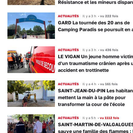
Résistance et les mineurs dispar
ACTUALITÉS
Il y a 3 h
•
vu 222 fois
GARD La tournée des 20 ans de
Camping Paradis se poursuit en 
ACTUALITÉS
Il y a 3 h
•
vu 436 fois
LE VIGAN Un jeune homme victi
d'un traumatisme crânien après 
accident en trottinette
ACTUALITÉS
Il y a 4 h
•
vu 161 fois
SAINT-JEAN-DU-PIN Les habitan
mettent la main à la pâte pour
transformer la cour de l'école
ACTUALITÉS
Il y a 5 h
•
vu 1112 fois
SAINT-MARTIN-DE-VALGALGUES 
sauve une famille des flammes : 