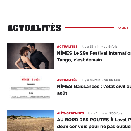
ACTUALITÉS
VOIR P
ACTUALITÉS
Il y a 15 min
•
vu 8 fois
NÎMES Le 29e Festival Internatio
Tango, c'est demain !
ACTUALITÉS
Il y a 45 min
•
vu 85 fois
NÎMES Naissances : l’état civil d
août
ALÈS-CÉVENNES
Il y a 1 h
•
vu 250 fois
AU BORD DES ROUTES À Laval-P
deux convois pour ne pas oublier