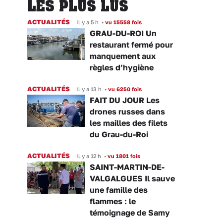
LES PLUS LUS
ACTUALITÉS
Il y a 5 h
•
vu 15558 fois
GRAU-DU-ROI Un
restaurant fermé pour
manquement aux
règles d’hygiène
ACTUALITÉS
Il y a 13 h
•
vu 6250 fois
FAIT DU JOUR Les
drones russes dans
les mailles des filets
du Grau-du-Roi
ACTUALITÉS
Il y a 12 h
•
vu 1801 fois
SAINT-MARTIN-DE-
VALGALGUES Il sauve
une famille des
flammes : le
témoignage de Samy