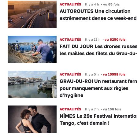
ACTUALITÉS
Il y a 4 h
•
vu 65 fois
AUTOROUTES Une circulation
extrêmement dense ce week-end
ACTUALITÉS
Il y a 13 h
•
vu 6250 fois
FAIT DU JOUR Les drones russe
les mailles des filets du Grau-du
ACTUALITÉS
Il y a 5 h
•
vu 15558 fois
GRAU-DU-ROI Un restaurant fer
pour manquement aux règles
d’hygiène
ACTUALITÉS
Il y a 7 h
•
vu 156 fois
NÎMES Le 29e Festival Internatio
Tango, c'est demain !