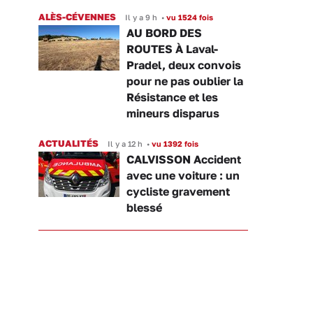
ALÈS-CÉVENNES
Il y a 9 h
•
vu 1524 fois
AU BORD DES
ROUTES À Laval-
Pradel, deux convois
pour ne pas oublier la
Résistance et les
mineurs disparus
ACTUALITÉS
Il y a 12 h
•
vu 1392 fois
CALVISSON Accident
avec une voiture : un
cycliste gravement
blessé