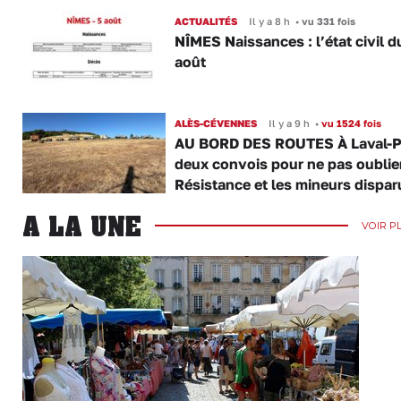
ACTUALITÉS
Il y a 8 h
•
vu 331 fois
NÎMES Naissances : l’état civil d
août
ALÈS-CÉVENNES
Il y a 9 h
•
vu 1524 fois
AU BORD DES ROUTES À Laval-P
deux convois pour ne pas oublier
Résistance et les mineurs dispar
A LA UNE
VOIR P