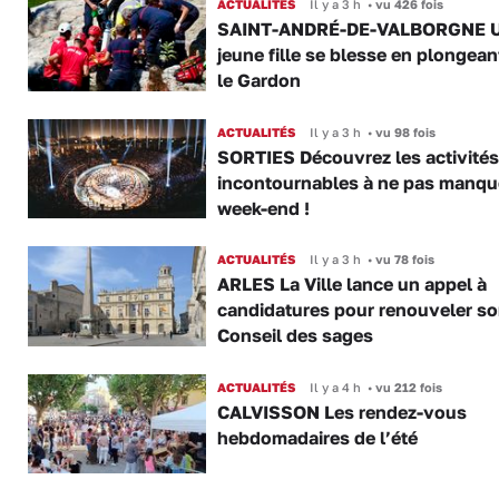
ACTUALITÉS
Il y a 3 h
•
vu 426 fois
SAINT-ANDRÉ-DE-VALBORGNE 
jeune fille se blesse en plongea
le Gardon
ACTUALITÉS
Il y a 3 h
•
vu 98 fois
SORTIES Découvrez les activités
incontournables à ne pas manqu
week-end !
ACTUALITÉS
Il y a 3 h
•
vu 78 fois
ARLES La Ville lance un appel à
candidatures pour renouveler s
Conseil des sages
ACTUALITÉS
Il y a 4 h
•
vu 212 fois
CALVISSON Les rendez-vous
hebdomadaires de l’été