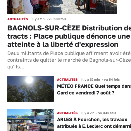
ACTUALITÉS
Il y a 2 h
•
vu 500 fois
BAGNOLS-SUR-CÈZE Distribution d
tracts : Place publique dénonce une
atteinte à la liberté d'expression
Deux militants de Place publique affirment avoir été
contraints de quitter le marché de Bagnols-sur-Cèze
qu'ils…
ACTUALITÉS
Il y a 52 min
•
vu 54 fois
MÉTÉO FRANCE Quel temps dans
Gard ce vendredi 7 août ?
ACTUALITÉS
Il y a 2 h
•
vu 345 fois
ARLES À Fourchon, les travaux
attribués à E.Leclerc ont démarr