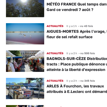
MÉTÉO FRANCE Quel temps dans
Gard ce vendredi 7 août ?
ACTUALITÉS
Il y a 1 h
•
vu 43 fois
AIGUES-MORTES Après l’orage, 
fleur de sel refait surface
ACTUALITÉS
Il y a 2 h
•
vu 500 fois
BAGNOLS-SUR-CÈZE Distributio
tracts : Place publique dénonce 
atteinte à la liberté d'expression
ACTUALITÉS
Il y a 2 h
•
vu 345 fois
ARLES À Fourchon, les travaux
attribués à E.Leclerc ont démarr