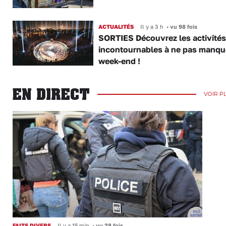
ACTUALITÉS
Il y a 3 h
•
vu 98 fois
SORTIES Découvrez les activités
incontournables à ne pas manqu
week-end !
EN DIRECT
VOIR P
FAITS DIVERS
Il y a 15 min
•
vu 28 fois