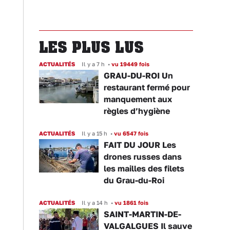
LES PLUS LUS
ACTUALITÉS
Il y a 7 h
•
vu 19449 fois
GRAU-DU-ROI Un
restaurant fermé pour
manquement aux
règles d’hygiène
ACTUALITÉS
Il y a 15 h
•
vu 6547 fois
FAIT DU JOUR Les
drones russes dans
les mailles des filets
du Grau-du-Roi
ACTUALITÉS
Il y a 14 h
•
vu 1861 fois
SAINT-MARTIN-DE-
VALGALGUES Il sauve