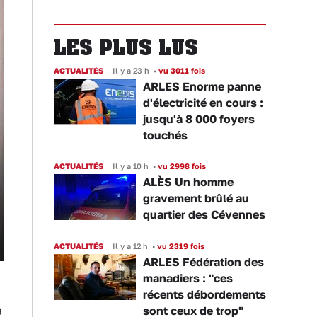
LES PLUS LUS
ACTUALITÉS
Il y a 23 h
•
vu 3011 fois
ARLES Enorme panne
d'électricité en cours :
jusqu'à 8 000 foyers
touchés
ACTUALITÉS
Il y a 10 h
•
vu 2998 fois
ALÈS Un homme
gravement brûlé au
quartier des Cévennes
ACTUALITÉS
Il y a 12 h
•
vu 2319 fois
ARLES Fédération des
manadiers : "ces
récents débordements
a
sont ceux de trop"