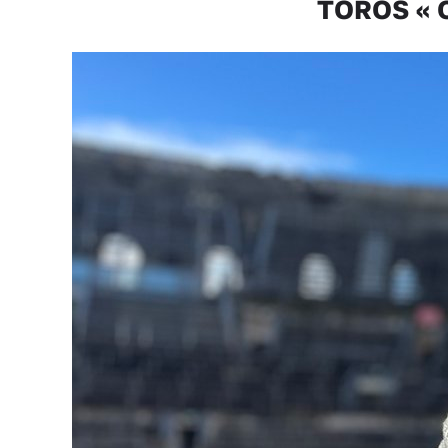
TOROS « O