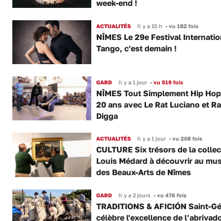
week-end !
ACTUALITÉS
Il y a 10 h
•
vu 182 fois
NÎMES Le 29e Festival Internatio
Tango, c'est demain !
GARD
Il y a 1 jour
•
vu 519 fois
NÎMES Tout Simplement Hip Hop 
20 ans avec Le Rat Luciano et R
Digga
ACTUALITÉS
Il y a 1 jour
•
vu 208 fois
CULTURE Six trésors de la collec
Louis Médard à découvrir au mu
des Beaux-Arts de Nîmes
GARD
Il y a 2 jours
•
vu 476 fois
TRADITIONS & AFICIÓN Saint-Gé
célèbre l'excellence de l’abrivad