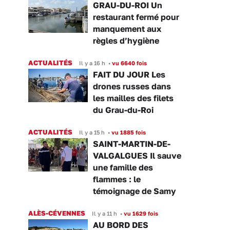
GRAU-DU-ROI Un
restaurant fermé pour
manquement aux
règles d’hygiène
ACTUALITÉS
Il y a 16 h
•
vu 6640 fois
FAIT DU JOUR Les
drones russes dans
les mailles des filets
du Grau-du-Roi
ACTUALITÉS
Il y a 15 h
•
vu 1885 fois
SAINT-MARTIN-DE-
VALGALGUES Il sauve
une famille des
flammes : le
témoignage de Samy
ALÈS-CÉVENNES
Il y a 11 h
•
vu 1629 fois
AU BORD DES