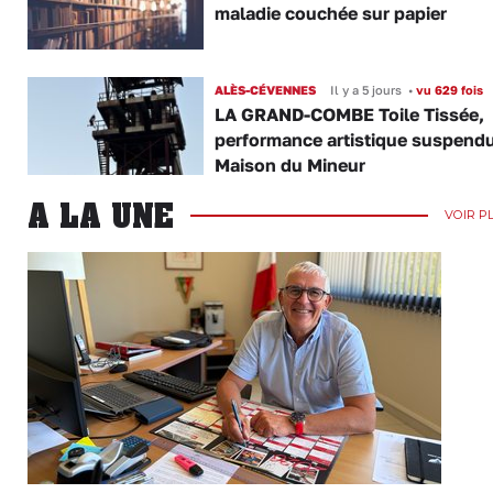
maladie couchée sur papier
ALÈS-CÉVENNES
Il y a 5 jours
•
vu 629 fois
LA GRAND-COMBE Toile Tissée,
performance artistique suspendu
Maison du Mineur
A LA UNE
VOIR P