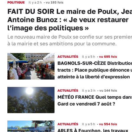
POLITIQUE
Il y a 2 h
•
vu 193 fois
FAIT DU SOIR Le maire de Poulx, Je
Antoine Bunoz : « Je veux restaurer
l’image des politiques »
Le nouveau maire de Poulx se confie sur ses premie
à la mairie et ses ambitions pour la commune.
ACTUALITÉS
Il y a 5 h
•
vu 695 fois
BAGNOLS-SUR-CÈZE Distributio
tracts : Place publique dénonce 
atteinte à la liberté d'expression
ACTUALITÉS
Il y a 3 h
•
vu 144 fois
MÉTÉO FRANCE Quel temps dans
Gard ce vendredi 7 août ?
ACTUALITÉS
Il y a 5 h
•
vu 554 fois
ARLES À Fourchon, les travaux