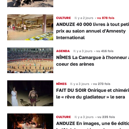
CULTURE
Il y a 2 jours
•
vu 878 fois
ANDUZE 40 000 livres à tout peti
prix au salon annuel d'Amnesty
International
AGENDA
Il y a 3 jours
•
vu 416 fois
NÎMES La Camargue à l'honneur 
coeur des arènes
NÎMES
Il y a 3 jours
•
vu 273 fois
FAIT DU SOIR Onirique et chimér
le « rêve du gladiateur » le sera
CULTURE
Il y a 3 jours
•
vu 235 fois
ANDUZE En images, une 6e éditi