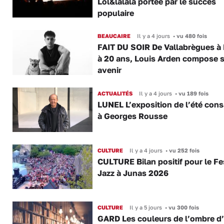
Lol&lalala portée par le succès
populaire
BEAUCAIRE
Il y a 4 jours
•
vu 480 fois
FAIT DU SOIR De Vallabrègues à P
à 20 ans, Louis Arden compose 
avenir
ACTUALITÉS
Il y a 4 jours
•
vu 189 fois
LUNEL L’exposition de l’été con
à Georges Rousse
CULTURE
Il y a 4 jours
•
vu 252 fois
CULTURE Bilan positif pour le Fe
Jazz à Junas 2026
CULTURE
Il y a 5 jours
•
vu 300 fois
GARD Les couleurs de l’ombre d