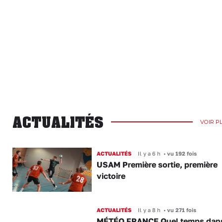
ACTUALITÉS
VOIR P
ACTUALITÉS
Il y a 6 h
•
vu 192 fois
USAM Première sortie, première
victoire
ACTUALITÉS
Il y a 8 h
•
vu 271 fois
MÉTÉO FRANCE Quel temps dans