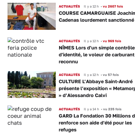
ACTUALITÉS
Il y a 12 h
•
vu 2607 fois
COURSE CAMARGUAISE Joachi
Cadenas lourdement sanctionné
ACTUALITÉS
Il y a 12 h
•
vu 969 fois
NÎMES Lors d'un simple contrôle
d'identité, le voleur de carburant
reconnu
ACTUALITÉS
Il y a 12 h
•
vu 57 fois
CULTURE L’Abbaye Saint-André
présente l’exposition « Metamor
» d’Alessandro Calvi
ACTUALITÉS
Il y a 14 h
•
vu 235 fois
GARD La Fondation 30 Millions d
renforce son aide d'été pour les
refuges