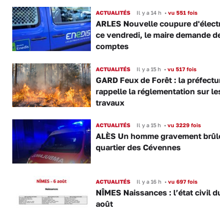
ACTUALITÉS
Il y a 14 h
•
vu 551 fois
ARLES Nouvelle coupure d'électr
ce vendredi, le maire demande d
comptes
ACTUALITÉS
Il y a 15 h
•
vu 517 fois
GARD Feux de Forêt : la préfectu
rappelle la réglementation sur le
travaux
ACTUALITÉS
Il y a 15 h
•
vu 3229 fois
ALÈS Un homme gravement brûl
quartier des Cévennes
ACTUALITÉS
Il y a 16 h
•
vu 697 fois
NÎMES Naissances : l’état civil d
août