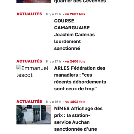
quartier des Cévennes
ACTUALITÉS
Il y a 12 h
•
vu 2607 fois
COURSE
CAMARGUAISE
Joachim Cadenas
lourdement
sanctionné
ACTUALITÉS
Il y a 17 h
•
vu 2406 fois
ARLES Fédération des
manadiers : "ces
récents débordements
sont ceux de trop"
ACTUALITÉS
Il y a 16 h
•
vu 1802 fois
NÎMES Affichage des
prix : la station-
service Auchan
sanctionnée d’une