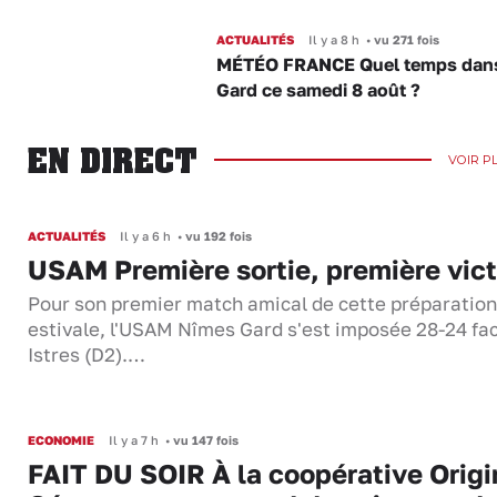
ACTUALITÉS
Il y a 8 h
•
vu 271 fois
MÉTÉO FRANCE Quel temps dans
Gard ce samedi 8 août ?
EN DIRECT
VOIR P
ACTUALITÉS
Il y a 6 h
•
vu 192 fois
USAM Première sortie, première vict
Pour son premier match amical de cette préparation
estivale, l'USAM Nîmes Gard s'est imposée 28-24 fa
Istres (D2).…
ECONOMIE
Il y a 7 h
•
vu 147 fois
FAIT DU SOIR À la coopérative Origi