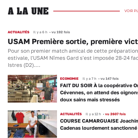
A LA UNE
VOIR P
ACTUALITÉS
Il y a 6 h
•
vu 192 fois
USAM Première sortie, première vict
Pour son premier match amical de cette préparation
estivale, l'USAM Nîmes Gard s'est imposée 28-24 fa
Istres (D2).…
ECONOMIE
Il y a 7 h
•
vu 147 fois
FAIT DU SOIR À la coopérative O
Cévennes, on attend des oignon
doux sains mais stressés
ACTUALITÉS
Il y a 12 h
•
vu 2607 fois
COURSE CAMARGUAISE Joachi
Cadenas lourdement sanctionné