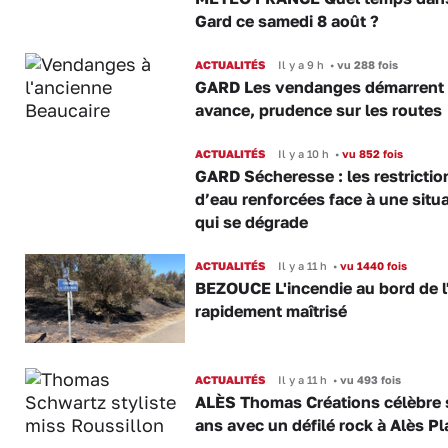
Gard ce samedi 8 août ?
ACTUALITÉS
Il y a 9 h
•
vu 288 fois
GARD Les vendanges démarrent
avance, prudence sur les routes
ACTUALITÉS
Il y a 10 h
•
vu 852 fois
GARD Sécheresse : les restrictio
d’eau renforcées face à une situ
qui se dégrade
ACTUALITÉS
Il y a 11 h
•
vu 1440 fois
BEZOUCE L'incendie au bord de l
rapidement maîtrisé
ACTUALITÉS
Il y a 11 h
•
vu 493 fois
ALÈS Thomas Créations célèbre 
ans avec un défilé rock à Alès P