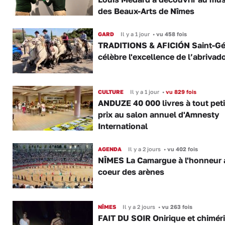
des Beaux-Arts de Nîmes
GARD
Il y a 1 jour
•
vu 458 fois
TRADITIONS & AFICIÓN Saint-Gé
célèbre l'excellence de l’abrivad
CULTURE
Il y a 1 jour
•
vu 829 fois
ANDUZE 40 000 livres à tout peti
prix au salon annuel d'Amnesty
International
AGENDA
Il y a 2 jours
•
vu 402 fois
NÎMES La Camargue à l'honneur 
coeur des arènes
NÎMES
Il y a 2 jours
•
vu 263 fois
FAIT DU SOIR Onirique et chimér