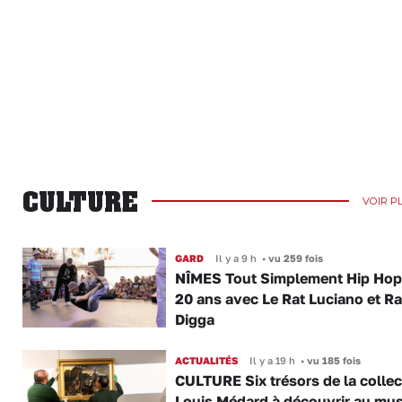
CULTURE
VOIR P
GARD
Il y a 9 h
•
vu 259 fois
NÎMES Tout Simplement Hip Hop 
20 ans avec Le Rat Luciano et R
Digga
ACTUALITÉS
Il y a 19 h
•
vu 185 fois
CULTURE Six trésors de la collec
Louis Médard à découvrir au mu