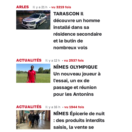
ARLES
Il y a 21 h
•
vu 3219 fois
TARASCON Il
découvre un homme
installé dans sa
résidence secondaire
et le butin de
nombreux vols
ACTUALITÉS
Il y a 12 h
•
vu 2537 fois
NÎMES OLYMPIQUE
Un nouveau joueur à
l'essai, un ex de
passage et réunion
pour les Antonins
ACTUALITÉS
Il y a 16 h
•
vu 1944 fois
NÎMES Épicerie de nuit
: des produits interdits
saisis, la vente se