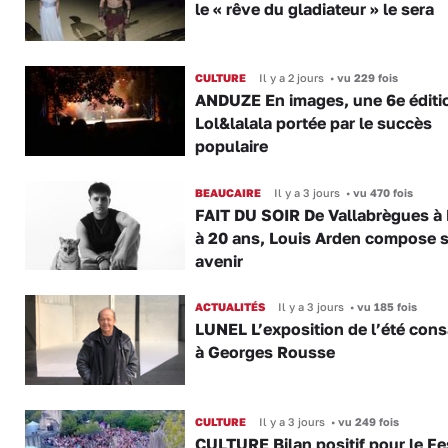
le « rêve du gladiateur » le sera
CULTURE
Il y a 2 jours
•
vu 229 fois
ANDUZE En images, une 6e éditi
Lol&lalala portée par le succès
populaire
BEAUCAIRE
Il y a 3 jours
•
vu 470 fois
FAIT DU SOIR De Vallabrègues à P
à 20 ans, Louis Arden compose 
avenir
ACTUALITÉS
Il y a 3 jours
•
vu 185 fois
LUNEL L’exposition de l’été con
à Georges Rousse
CULTURE
Il y a 3 jours
•
vu 249 fois
CULTURE Bilan positif pour le Fe