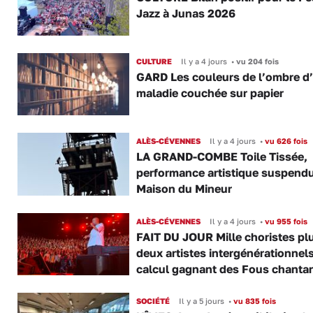
Jazz à Junas 2026
CULTURE
Il y a 4 jours
•
vu 204 fois
GARD Les couleurs de l’ombre d
maladie couchée sur papier
ALÈS-CÉVENNES
Il y a 4 jours
•
vu 626 fois
LA GRAND-COMBE Toile Tissée,
performance artistique suspendu
Maison du Mineur
ALÈS-CÉVENNES
Il y a 4 jours
•
vu 955 fois
FAIT DU JOUR Mille choristes pl
deux artistes intergénérationnels
calcul gagnant des Fous chanta
SOCIÉTÉ
Il y a 5 jours
•
vu 835 fois