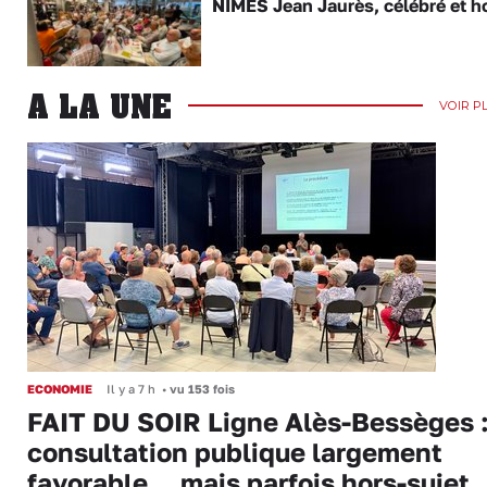
NÎMES Jean Jaurès, célébré et h
A LA UNE
VOIR P
ECONOMIE
Il y a 7 h
•
vu 153 fois
FAIT DU SOIR Ligne Alès-Bessèges :
consultation publique largement
favorable... mais parfois hors-sujet