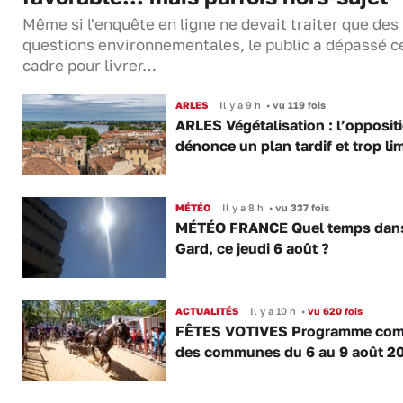
Même si l'enquête en ligne ne devait traiter que des
questions environnementales, le public a dépassé c
cadre pour livrer…
ARLES
Il y a 9 h
•
vu 119 fois
ARLES Végétalisation : l’opposit
dénonce un plan tardif et trop lim
MÉTÉO
Il y a 8 h
•
vu 337 fois
MÉTÉO FRANCE Quel temps dans
Gard, ce jeudi 6 août ?
ACTUALITÉS
Il y a 10 h
•
vu 620 fois
FÊTES VOTIVES Programme com
des communes du 6 au 9 août 2