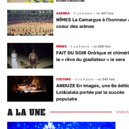
AGENDA
Il y a 4 jours
•
vu 427 fois
NÎMES La Camargue à l'honneur 
coeur des arènes
NÎMES
Il y a 4 jours
•
vu 285 fois
FAIT DU SOIR Onirique et chimér
le « rêve du gladiateur » le sera
CULTURE
Il y a 4 jours
•
vu 243 fois
ANDUZE En images, une 6e éditi
Lol&lalala portée par le succès
populaire
A LA UNE
VOIR P