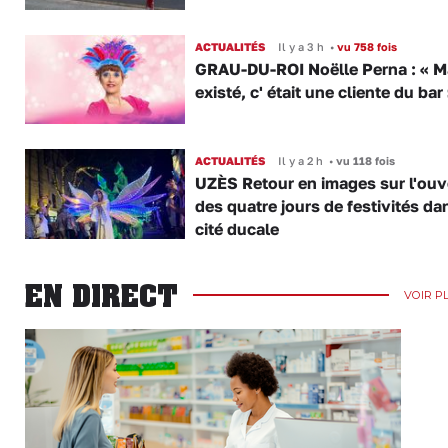
ACTUALITÉS
Il y a 3 h
•
vu 758 fois
GRAU-DU-ROI Noëlle Perna : « M
existé, c' était une cliente du bar
ACTUALITÉS
Il y a 2 h
•
vu 118 fois
UZÈS Retour en images sur l'ouv
des quatre jours de festivités da
cité ducale
EN DIRECT
VOIR P