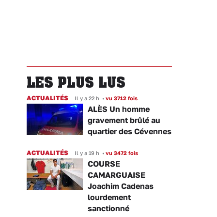
LES PLUS LUS
ACTUALITÉS
Il y a 22 h
•
vu 3712 fois
ALÈS Un homme
gravement brûlé au
quartier des Cévennes
ACTUALITÉS
Il y a 19 h
•
vu 3472 fois
COURSE
CAMARGUAISE
Joachim Cadenas
lourdement
sanctionné