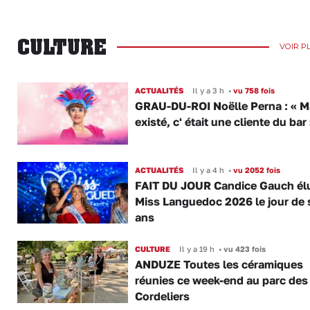
CULTURE
VOIR P
ACTUALITÉS
Il y a 3 h
•
vu 758 fois
GRAU-DU-ROI Noëlle Perna : « M
existé, c' était une cliente du bar
ACTUALITÉS
Il y a 4 h
•
vu 2052 fois
FAIT DU JOUR Candice Gauch él
Miss Languedoc 2026 le jour de 
ans
CULTURE
Il y a 19 h
•
vu 423 fois
ANDUZE Toutes les céramiques
réunies ce week-end au parc des
Cordeliers