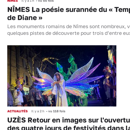
NÎMES
Il y a 1 h
•
vu 55 fois
NÎMES La poésie surannée du « Tem
de Diane »
Les monuments romains de Nîmes sont nombreux, v
quelques pistes de découverte pour trois d’entre eu
ACTUALITÉS
Il y a 2 h
•
vu 118 fois
UZÈS Retour en images sur l'ouvertu
des quatre jours de festivités dans l