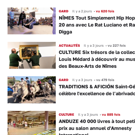
GARD
Il y a 2 jours
•
vu 620 fois
NÎMES Tout Simplement Hip Hop 
20 ans avec Le Rat Luciano et R
Digga
ACTUALITÉS
Il y a 3 jours
•
vu 227 fois
CULTURE Six trésors de la collec
Louis Médard à découvrir au mu
des Beaux-Arts de Nîmes
GARD
Il y a 3 jours
•
vu 479 fois
TRADITIONS & AFICIÓN Saint-Gé
célèbre l'excellence de l’abrivad
CULTURE
Il y a 3 jours
•
vu 885 fois
ANDUZE 40 000 livres à tout peti
prix au salon annuel d'Amnesty
International