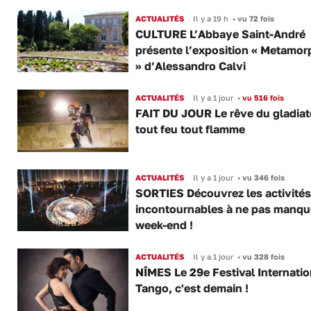
ACTUALITÉS
Il y a 19 h
•
vu 72 fois
CULTURE L’Abbaye Saint-André
présente l’exposition « Metamor
» d’Alessandro Calvi
ACTUALITÉS
Il y a 1 jour
•
vu 516 fois
FAIT DU JOUR Le rêve du gladiat
tout feu tout flamme
ACTUALITÉS
Il y a 1 jour
•
vu 346 fois
SORTIES Découvrez les activités
incontournables à ne pas manqu
week-end !
ACTUALITÉS
Il y a 1 jour
•
vu 328 fois
NÎMES Le 29e Festival Internatio
Tango, c'est demain !