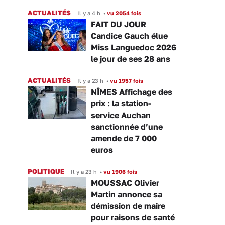
ACTUALITÉS
Il y a 4 h
•
vu 2054 fois
FAIT DU JOUR
Candice Gauch élue
Miss Languedoc 2026
le jour de ses 28 ans
ACTUALITÉS
Il y a 23 h
•
vu 1957 fois
NÎMES Affichage des
prix : la station-
service Auchan
sanctionnée d’une
amende de 7 000
euros
POLITIQUE
Il y a 23 h
•
vu 1906 fois
MOUSSAC Olivier
Martin annonce sa
démission de maire
pour raisons de santé