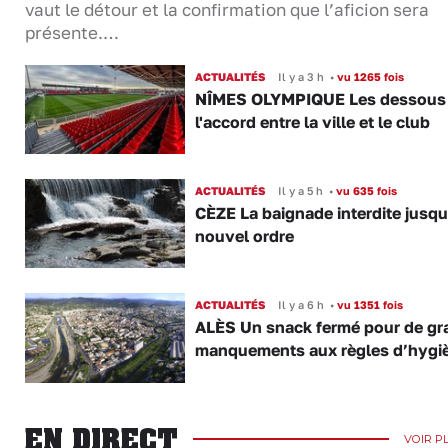
vaut le détour et la confirmation que l’aficion sera
présente.…
ACTUALITÉS
Il y a 3 h
•
vu 1265 fois
NÎMES OLYMPIQUE Les dessous
l'accord entre la ville et le club
ACTUALITÉS
Il y a 5 h
•
vu 635 fois
CÈZE La baignade interdite jusqu
nouvel ordre
ACTUALITÉS
Il y a 6 h
•
vu 1351 fois
ALÈS Un snack fermé pour de gr
manquements aux règles d’hygi
EN DIRECT
VOIR P