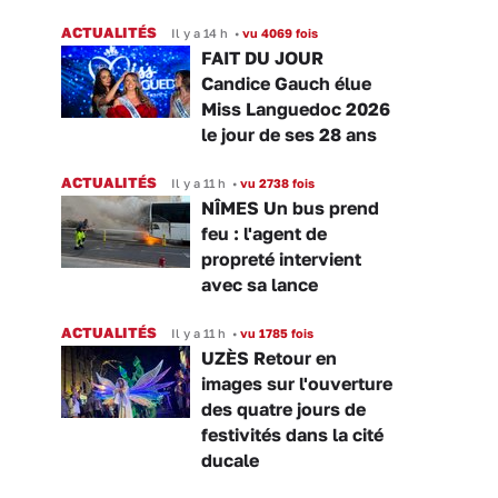
ACTUALITÉS
Il y a 14 h
•
vu 4069 fois
FAIT DU JOUR
Candice Gauch élue
Miss Languedoc 2026
le jour de ses 28 ans
ACTUALITÉS
Il y a 11 h
•
vu 2738 fois
NÎMES Un bus prend
feu : l'agent de
propreté intervient
avec sa lance
ACTUALITÉS
Il y a 11 h
•
vu 1785 fois
UZÈS Retour en
images sur l'ouverture
des quatre jours de
festivités dans la cité
ducale