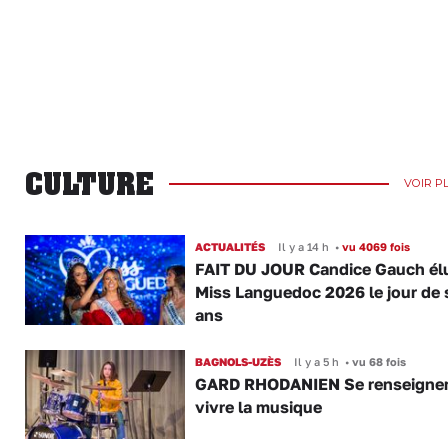
CULTURE
VOIR P
ACTUALITÉS
Il y a 14 h
•
vu 4069 fois
FAIT DU JOUR Candice Gauch él
Miss Languedoc 2026 le jour de 
ans
BAGNOLS-UZÈS
Il y a 5 h
•
vu 68 fois
GARD RHODANIEN Se renseigner,
vivre la musique