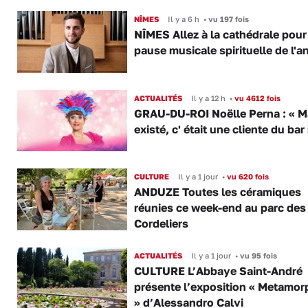
NÎMES
Il y a 6 h
•
vu 197 fois
NÎMES Allez à la cathédrale pour
pause musicale spirituelle de l'a
ACTUALITÉS
Il y a 12 h
•
vu 4612 fois
GRAU-DU-ROI Noëlle Perna : « M
existé, c' était une cliente du bar
CULTURE
Il y a 1 jour
•
vu 620 fois
ANDUZE Toutes les céramiques
réunies ce week-end au parc des
Cordeliers
ACTUALITÉS
Il y a 1 jour
•
vu 95 fois
CULTURE L’Abbaye Saint-André
présente l’exposition « Metamor
» d’Alessandro Calvi