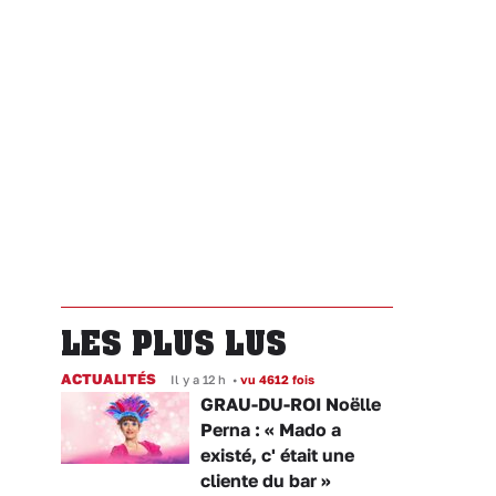
LES PLUS LUS
ACTUALITÉS
Il y a 12 h
•
vu 4612 fois
GRAU-DU-ROI Noëlle
Perna : « Mado a
existé, c' était une
cliente du bar »