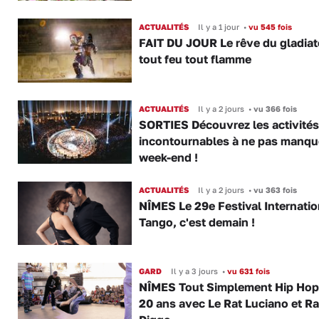
ACTUALITÉS
Il y a 1 jour
•
vu 545 fois
FAIT DU JOUR Le rêve du gladiat
tout feu tout flamme
ACTUALITÉS
Il y a 2 jours
•
vu 366 fois
SORTIES Découvrez les activités
incontournables à ne pas manqu
week-end !
ACTUALITÉS
Il y a 2 jours
•
vu 363 fois
NÎMES Le 29e Festival Internatio
Tango, c'est demain !
GARD
Il y a 3 jours
•
vu 631 fois
NÎMES Tout Simplement Hip Hop 
20 ans avec Le Rat Luciano et R