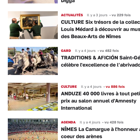
Digga
ACTUALITÉS
Il y a 3 jours
•
vu 229 fois
CULTURE Six trésors de la collec
Louis Médard à découvrir au mu
des Beaux-Arts de Nîmes
GARD
Il y a 4 jours
•
vu 482 fois
TRADITIONS & AFICIÓN Saint-Gé
célèbre l'excellence de l’abrivad
CULTURE
Il y a 4 jours
•
vu 886 fois
ANDUZE 40 000 livres à tout peti
prix au salon annuel d'Amnesty
International
AGENDA
Il y a 4 jours
•
vu 428 fois
NÎMES La Camargue à l'honneur 
coeur des arènes