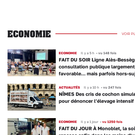
ECONOMIE
VOIR P
ECONOMIE
Il y a 5 h
•
vu 148 fois
FAIT DU SOIR Ligne Alès-Bessège
consultation publique largement
favorable... mais parfois hors-su
ACTUALITÉS
Il y a 10 h
•
vu 247 fois
NÎMES Des cris de cochon simul
pour dénoncer l’élevage intensif
ECONOMIE
Il y a 1 jour
•
vu 1250 fois
FAIT DU JOUR À Monoblet, la so