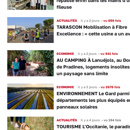
repasse enfin dans les mains d'
fileuse
ACTUALITÉS
Il y a 2 jours
•
vu 656 fois
TARASCON Mobilisation à Fibre
Excellence : « cette usine a un av
ECONOMIE
Il y a 2 jours
•
vu 941 fois
AU CAMPING À Lanuéjols, au Do
de Pradines, logements insolite
un paysage sans limite
ECONOMIE
Il y a 3 jours
•
vu 2676 fois
ENVIRONNEMENT Le Gard parmi 
départements les plus équipés e
panneaux solaires
ACTUALITÉS
Il y a 4 jours
•
vu 194 fois
TOURISME L’Occitanie, le paradi