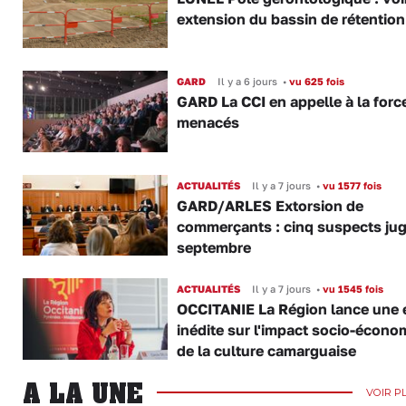
extension du bassin de rétention
GARD
Il y a 6 jours
•
vu 625 fois
GARD La CCI en appelle à la forc
menacés
ACTUALITÉS
Il y a 7 jours
•
vu 1577 fois
GARD/ARLES Extorsion de
commerçants : cinq suspects ju
septembre
ACTUALITÉS
Il y a 7 jours
•
vu 1545 fois
OCCITANIE La Région lance une 
inédite sur l'impact socio-écono
de la culture camarguaise
A LA UNE
VOIR P