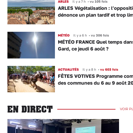
ARLES
Il y a 7 h
•
vu 105 fois
ARLES Végétalisation : l’opposit
dénonce un plan tardif et trop lim
MÉTÉO
Il y a 6 h
•
vu 306 fois
MÉTÉO FRANCE Quel temps dans
Gard, ce jeudi 6 août ?
ACTUALITÉS
Il y a 8 h
•
vu 603 fois
FÊTES VOTIVES Programme com
des communes du 6 au 9 août 2
EN DIRECT
VOIR P