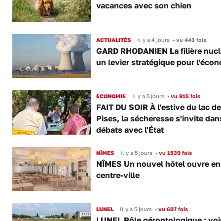
vacances avec son chien
ACTUALITÉS
Il y a 4 jours
•
vu 443 fois
GARD RHODANIEN La filière nuclé
un levier stratégique pour l'éco
ECONOMIE
Il y a 5 jours
•
vu 915 fois
FAIT DU SOIR À l'estive du lac d
Pises, la sécheresse s'invite dan
débats avec l'État
NÎMES
Il y a 5 jours
•
vu 1539 fois
NÎMES Un nouvel hôtel ouvre en
centre-ville
LUNEL
Il y a 5 jours
•
vu 607 fois
LUNEL Pôle gérontologique : voir