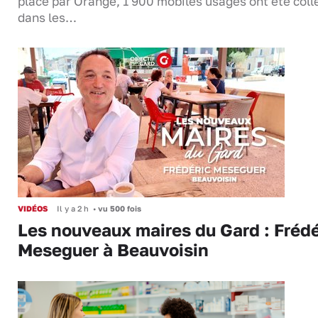
place par Orange, 1 900 mobiles usagés ont été coll
dans les…
VIDÉOS
Il y a 2 h
•
vu 500 fois
Les nouveaux maires du Gard : Frédé
Meseguer à Beauvoisin