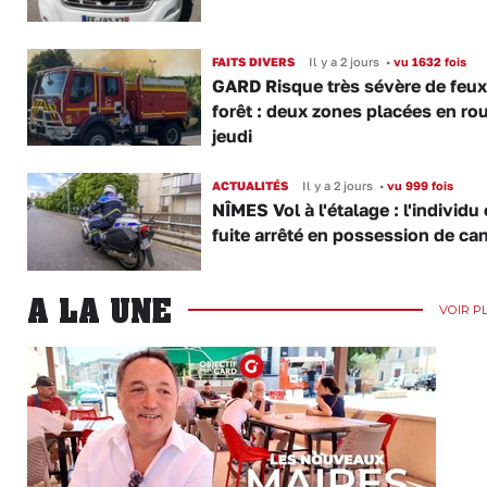
FAITS DIVERS
Il y a 2 jours
•
vu 1632 fois
GARD Risque très sévère de feux
forêt : deux zones placées en ro
jeudi
ACTUALITÉS
Il y a 2 jours
•
vu 999 fois
NÎMES Vol à l'étalage : l'individu
fuite arrêté en possession de ca
A LA UNE
VOIR P