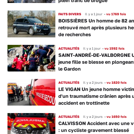
plein trafic de drogue
FAITS DIVERS
Il y a 1 jour
•
vu 1769 fois
BOISSIÈRES Un homme de 82 a
retrouvé mort après plusieurs h
de recherches
ACTUALITÉS
Il y a 1 jour
•
vu 1592 fois
SAINT-ANDRÉ-DE-VALBORGNE 
jeune fille se blesse en plongea
le Gardon
ACTUALITÉS
Il y a 2 jours
•
vu 1820 fois
LE VIGAN Un jeune homme victi
d'un traumatisme crânien après 
accident en trottinette
ACTUALITÉS
Il y a 2 jours
•
vu 1650 fois
CALVISSON Accident avec une v
: un cycliste gravement blessé