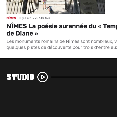
NÎMES
Il y a 4 h
•
vu 115 fois
NÎMES La poésie surannée du « Tem
de Diane »
Les monuments romains de Nîmes sont nombreux, v
quelques pistes de découverte pour trois d’entre eu
STUDIO