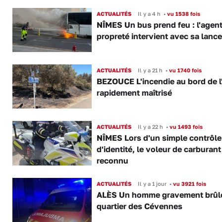
ACTUALITÉS
Il y a 4 h
•
vu 1538 fois
NÎMES Un bus prend feu : l'agent
propreté intervient avec sa lance
ACTUALITÉS
Il y a 21 h
•
vu 1740 fois
BEZOUCE L'incendie au bord de l
rapidement maîtrisé
ACTUALITÉS
Il y a 22 h
•
vu 1493 fois
NÎMES Lors d'un simple contrôle
d'identité, le voleur de carburant
reconnu
ACTUALITÉS
Il y a 1 jour
•
vu 3921 fois
ALÈS Un homme gravement brûl
quartier des Cévennes