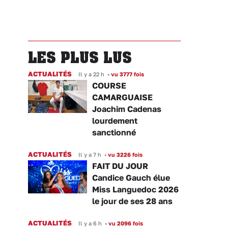
LES PLUS LUS
ACTUALITÉS
Il y a 22 h
•
vu 3777 fois
COURSE
CAMARGUAISE
Joachim Cadenas
lourdement
sanctionné
ACTUALITÉS
Il y a 7 h
•
vu 3226 fois
FAIT DU JOUR
Candice Gauch élue
Miss Languedoc 2026
le jour de ses 28 ans
ACTUALITÉS
Il y a 6 h
•
vu 2096 fois