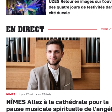
UZÈS Retour en images sur l'ouv
des quatre jours de festivités da
cité ducale
EN DIRECT
VOIR P
NÎMES
Il y a 27 min
•
vu 26 fois
NÎMES Allez à la cathédrale pour la
pause musicale spirituelle de l'angé