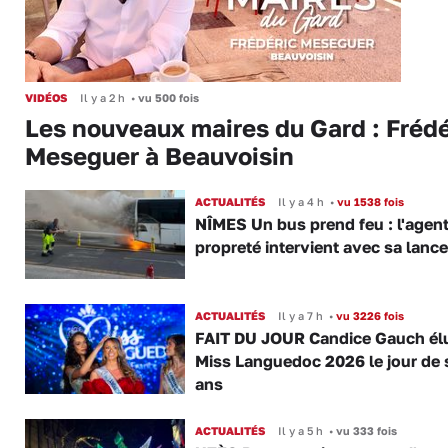
VIDÉOS
Il y a 2 h
•
vu 500 fois
Les nouveaux maires du Gard : Frédé
Meseguer à Beauvoisin
ACTUALITÉS
Il y a 4 h
•
vu 1538 fois
NÎMES Un bus prend feu : l'agent
propreté intervient avec sa lance
ACTUALITÉS
Il y a 7 h
•
vu 3226 fois
FAIT DU JOUR Candice Gauch él
Miss Languedoc 2026 le jour de 
ans
ACTUALITÉS
Il y a 5 h
•
vu 333 fois