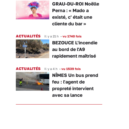
GRAU-DU-ROI Noëlle
Perna : « Mado a
existé, c' était une
cliente du bar »
ACTUALITÉS
Il y a 21 h
•
vu 1740 fois
BEZOUCE L'incendie
au bord de l'A9
rapidement maîtrisé
ACTUALITÉS
Il y a 4 h
•
vu 1539 fois
NÎMES Un bus prend
feu : l'agent de
propreté intervient
avec sa lance