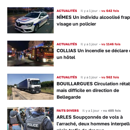
ACTUALITÉS
Il y a 1 jour
•
vu 642 fois
NÎMES Un individu alcoolisé fra
visage un policier
ACTUALITÉS
Il y a 1 jour
•
vu 1146 fois
COLLIAS Un incendie se déclare
un hôtel
ACTUALITÉS
Il y a 1 jour
•
vu 562 fois
BOUILLARGUES Circulation rétab
mais difficile en direction de
Bellegarde
FAITS DIVERS
Il y a 1 jour
•
vu 485 fois
ARLES Soupçonnés de vols à
l'arraché, deux hommes interpell