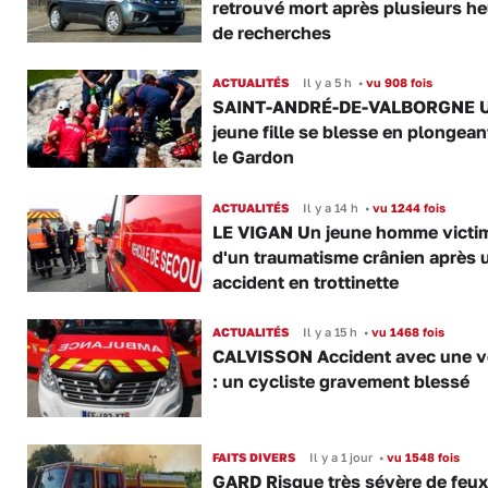
retrouvé mort après plusieurs h
de recherches
ACTUALITÉS
Il y a 5 h
•
vu 908 fois
SAINT-ANDRÉ-DE-VALBORGNE 
jeune fille se blesse en plongea
le Gardon
ACTUALITÉS
Il y a 14 h
•
vu 1244 fois
LE VIGAN Un jeune homme victi
d'un traumatisme crânien après 
accident en trottinette
ACTUALITÉS
Il y a 15 h
•
vu 1468 fois
CALVISSON Accident avec une v
: un cycliste gravement blessé
FAITS DIVERS
Il y a 1 jour
•
vu 1548 fois
GARD Risque très sévère de feux