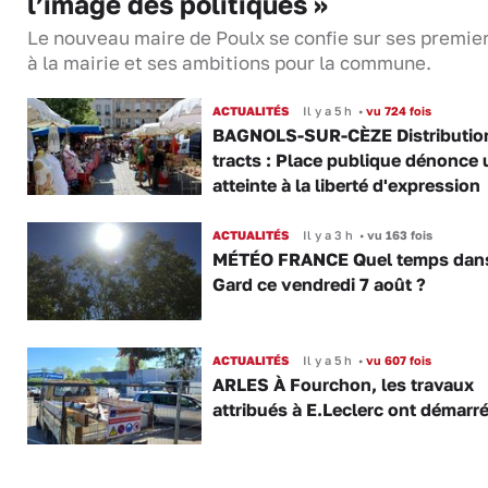
l’image des politiques »
Le nouveau maire de Poulx se confie sur ses premie
à la mairie et ses ambitions pour la commune.
ACTUALITÉS
Il y a 5 h
•
vu 724 fois
BAGNOLS-SUR-CÈZE Distributio
tracts : Place publique dénonce 
atteinte à la liberté d'expression
ACTUALITÉS
Il y a 3 h
•
vu 163 fois
MÉTÉO FRANCE Quel temps dans
Gard ce vendredi 7 août ?
ACTUALITÉS
Il y a 5 h
•
vu 607 fois
ARLES À Fourchon, les travaux
attribués à E.Leclerc ont démarr