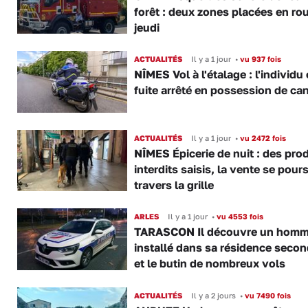
forêt : deux zones placées en ro
jeudi
ACTUALITÉS
Il y a 1 jour
•
vu 937 fois
NÎMES Vol à l'étalage : l'individu
fuite arrêté en possession de ca
ACTUALITÉS
Il y a 1 jour
•
vu 2472 fois
NÎMES Épicerie de nuit : des pro
interdits saisis, la vente se pours
travers la grille
ARLES
Il y a 1 jour
•
vu 4553 fois
TARASCON Il découvre un hom
installé dans sa résidence secon
et le butin de nombreux vols
ACTUALITÉS
Il y a 2 jours
•
vu 7490 fois