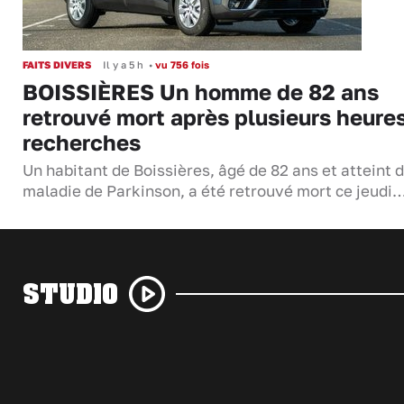
FAITS DIVERS
Il y a 5 h
•
vu 756 fois
BOISSIÈRES Un homme de 82 ans
retrouvé mort après plusieurs heure
recherches
Un habitant de Boissières, âgé de 82 ans et atteint d
maladie de Parkinson, a été retrouvé mort ce jeudi
STUDIO