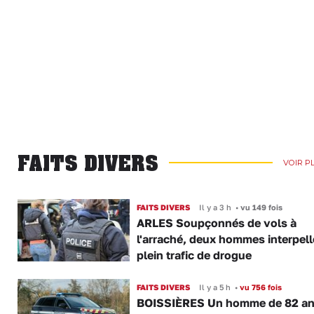
FAITS DIVERS
VOIR P
FAITS DIVERS
Il y a 3 h
•
vu 149 fois
ARLES Soupçonnés de vols à
l'arraché, deux hommes interpell
plein trafic de drogue
FAITS DIVERS
Il y a 5 h
•
vu 756 fois
BOISSIÈRES Un homme de 82 a