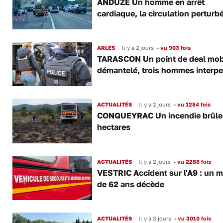
ANDUZE Un homme en arrêt
cardiaque, la circulation perturb
ARLES
Il y a 2 jours
•
vu 903 fois
TARASCON Un point de deal mob
démantelé, trois hommes interpe
ACTUALITÉS
Il y a 2 jours
•
vu 1284 fois
CONQUEYRAC Un incendie brûle
hectares
ACTUALITÉS
Il y a 2 jours
•
vu 2288 fois
VESTRIC Accident sur l'A9 : un 
de 62 ans décède
ACTUALITÉS
Il y a 3 jours
•
vu 3010 fois