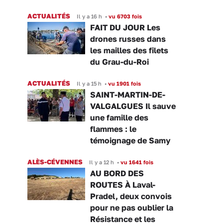
ACTUALITÉS
Il y a 16 h
•
vu 6703 fois
FAIT DU JOUR Les
drones russes dans
les mailles des filets
du Grau-du-Roi
ACTUALITÉS
Il y a 15 h
•
vu 1901 fois
SAINT-MARTIN-DE-
VALGALGUES Il sauve
une famille des
flammes : le
témoignage de Samy
ALÈS-CÉVENNES
Il y a 12 h
•
vu 1641 fois
AU BORD DES
ROUTES À Laval-
Pradel, deux convois
pour ne pas oublier la
Résistance et les