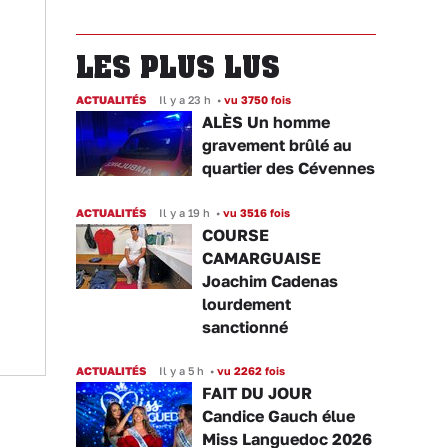
LES PLUS LUS
ACTUALITÉS
Il y a 23 h
•
vu 3750 fois
ALÈS Un homme
gravement brûlé au
quartier des Cévennes
ACTUALITÉS
Il y a 19 h
•
vu 3516 fois
COURSE
CAMARGUAISE
Joachim Cadenas
lourdement
sanctionné
ACTUALITÉS
Il y a 5 h
•
vu 2262 fois
FAIT DU JOUR
Candice Gauch élue
Miss Languedoc 2026