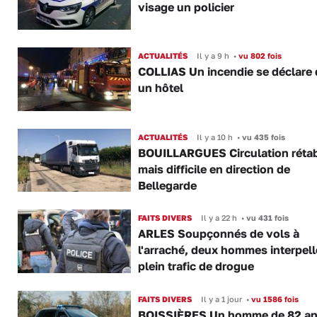
visage un policier
ACTUALITÉS
Il y a 9 h
•
vu 802 fois
COLLIAS Un incendie se déclare
un hôtel
ACTUALITÉS
Il y a 10 h
•
vu 435 fois
BOUILLARGUES Circulation rétab
mais difficile en direction de
Bellegarde
FAITS DIVERS
Il y a 22 h
•
vu 431 fois
ARLES Soupçonnés de vols à
l'arraché, deux hommes interpell
plein trafic de drogue
FAITS DIVERS
Il y a 1 jour
•
vu 1586 fois
BOISSIÈRES Un homme de 82 a