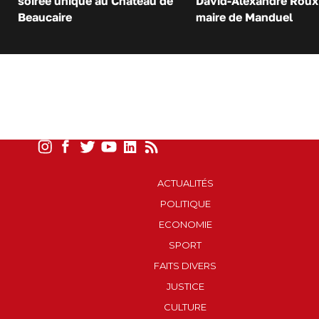
soirée unique au Château de
David-Alexandre Roux 
Beaucaire
maire de Manduel
ACTUALITÉS
POLITIQUE
ECONOMIE
SPORT
FAITS DIVERS
JUSTICE
CULTURE