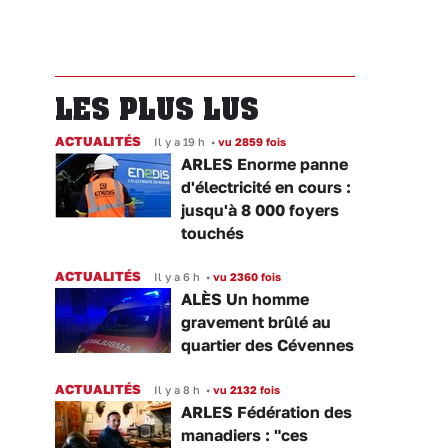
LES PLUS LUS
ACTUALITÉS
Il y a 19 h
•
vu 2859 fois
ARLES Enorme panne
d'électricité en cours :
jusqu'à 8 000 foyers
touchés
ACTUALITÉS
Il y a 6 h
•
vu 2360 fois
ALÈS Un homme
gravement brûlé au
quartier des Cévennes
ACTUALITÉS
Il y a 8 h
•
vu 2132 fois
ARLES Fédération des
manadiers : "ces