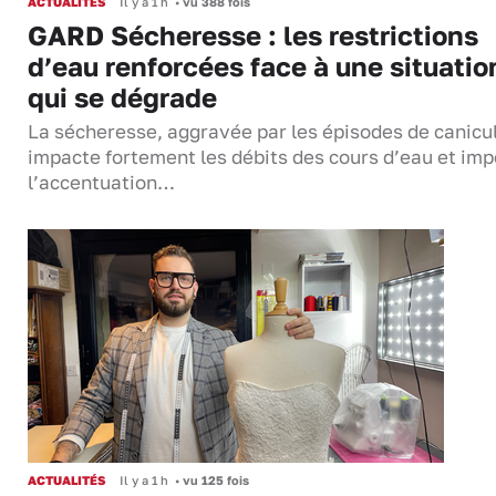
ACTUALITÉS
Il y a 1 h
•
vu 388 fois
GARD Sécheresse : les restrictions
d’eau renforcées face à une situatio
qui se dégrade
La sécheresse, aggravée par les épisodes de canicu
impacte fortement les débits des cours d’eau et im
l’accentuation…
ACTUALITÉS
Il y a 1 h
•
vu 125 fois