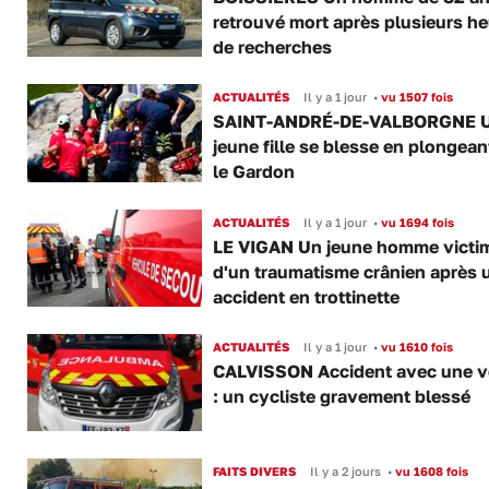
retrouvé mort après plusieurs h
de recherches
ACTUALITÉS
Il y a 1 jour
•
vu 1507 fois
SAINT-ANDRÉ-DE-VALBORGNE 
jeune fille se blesse en plongea
le Gardon
ACTUALITÉS
Il y a 1 jour
•
vu 1694 fois
LE VIGAN Un jeune homme victi
d'un traumatisme crânien après 
accident en trottinette
ACTUALITÉS
Il y a 1 jour
•
vu 1610 fois
CALVISSON Accident avec une v
: un cycliste gravement blessé
FAITS DIVERS
Il y a 2 jours
•
vu 1608 fois