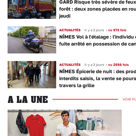
GARD Risque très sévère de feux
forêt : deux zones placées en ro
jeudi
ACTUALITÉS
Il y a 2 jours
•
vu 973 fois
NÎMES Vol à l'étalage : l'individu
fuite arrêté en possession de ca
ACTUALITÉS
Il y a 2 jours
•
vu 2556 fois
NÎMES Épicerie de nuit : des pro
interdits saisis, la vente se pours
travers la grille
A LA UNE
VOIR P