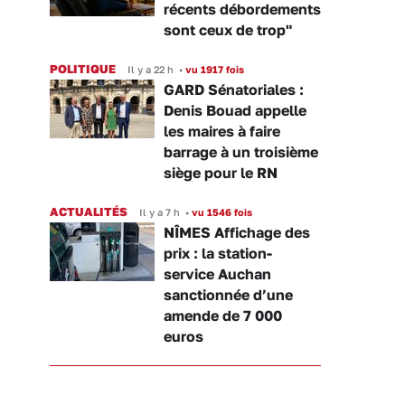
récents débordements
sont ceux de trop"
POLITIQUE
Il y a 22 h
•
vu 1917 fois
GARD Sénatoriales :
Denis Bouad appelle
les maires à faire
barrage à un troisième
siège pour le RN
ACTUALITÉS
Il y a 7 h
•
vu 1546 fois
NÎMES Affichage des
prix : la station-
service Auchan
sanctionnée d’une
amende de 7 000
euros