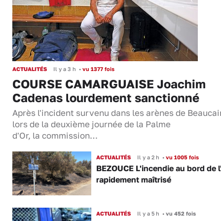
ACTUALITÉS
Il y a 3 h
•
vu 1377 fois
COURSE CAMARGUAISE Joachim
Cadenas lourdement sanctionné
Après l'incident survenu dans les arènes de Beaucai
lors de la deuxième journée de la Palme
d'Or, la commission…
ACTUALITÉS
Il y a 2 h
•
vu 1005 fois
BEZOUCE L'incendie au bord de l
rapidement maîtrisé
ACTUALITÉS
Il y a 5 h
•
vu 452 fois