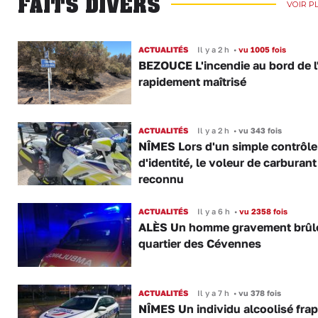
FAITS DIVERS
VOIR P
ACTUALITÉS
Il y a 2 h
•
vu 1005 fois
BEZOUCE L'incendie au bord de l
rapidement maîtrisé
ACTUALITÉS
Il y a 2 h
•
vu 343 fois
NÎMES Lors d'un simple contrôle
d'identité, le voleur de carburant
reconnu
ACTUALITÉS
Il y a 6 h
•
vu 2358 fois
ALÈS Un homme gravement brûl
quartier des Cévennes
ACTUALITÉS
Il y a 7 h
•
vu 378 fois
NÎMES Un individu alcoolisé fra