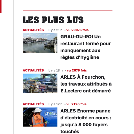
LES PLUS LUS
ACTUALITÉS
Il y a 21 h
•
vu 29076 fois
GRAU-DU-ROI Un
restaurant fermé pour
manquement aux
règles d’hygiène
ACTUALITÉS
Il y a 18 h
•
vu 2679 fois
ARLES À Fourchon,
les travaux attribués à
E.Leclerc ont démarré
ACTUALITÉS
Il y a 12 h
•
vu 2126 fois
ARLES Enorme panne
d'électricité en cours :
jusqu'à 8 000 foyers
touchés