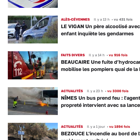
ALÈS-CÉVENNES
Il y a 13 h
•
vu 431 fois
LE VIGAN Un père alcoolisé ave
enfant inquiète les gendarmes
FAITS DIVERS
Il y a 14 h
•
vu 916 fois
BEAUCAIRE Une fuite d’hydroca
mobilise les pompiers quai de la 
ACTUALITÉS
Il y a 23 h
•
vu 3300 fois
NÎMES Un bus prend feu : l'agent
propreté intervient avec sa lance
ACTUALITÉS
Il y a 1 jour
•
vu 1894 fois
BEZOUCE L'incendie au bord de l