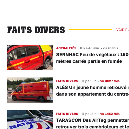
FAITS DIVERS
VOIR P
ACTUALITÉS
Il y a 46 min
•
vu 76 fois
SERNHAC Feu de végétaux : 150
mètres carrés partis en fumée
FAITS DIVERS
Il y a 13 h
•
vu 3827 fois
ALÈS Un jeune homme retrouvé 
dans son appartement du centre-
FAITS DIVERS
Il y a 13 h
•
vu 1452 fois
TARASCON Des AirTag permetten
retrouver trois cambrioleurs et le