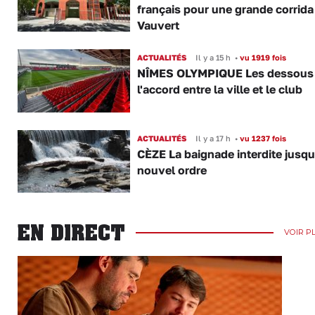
français pour une grande corrida
Vauvert
ACTUALITÉS
Il y a 15 h
•
vu 1919 fois
NÎMES OLYMPIQUE Les dessous
l'accord entre la ville et le club
ACTUALITÉS
Il y a 17 h
•
vu 1237 fois
CÈZE La baignade interdite jusqu
nouvel ordre
EN DIRECT
VOIR P