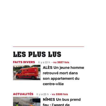
LES PLUS LUS
FAITS DIVERS
Il y a 13 h
•
vu 3827 fois
ALÈS Un jeune homme
retrouvé mort dans
son appartement du
centre-ville
ACTUALITÉS
Il y a 23 h
•
vu 3300 fois
NÎMES Un bus prend
feu : l'agent de