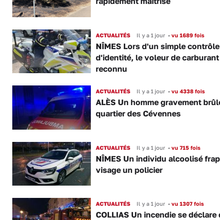
rapidement maîtrisé
ACTUALITÉS
Il y a 1 jour
•
vu 1689 fois
NÎMES Lors d'un simple contrôle
d'identité, le voleur de carburant
reconnu
ACTUALITÉS
Il y a 1 jour
•
vu 4338 fois
ALÈS Un homme gravement brûl
quartier des Cévennes
ACTUALITÉS
Il y a 1 jour
•
vu 715 fois
NÎMES Un individu alcoolisé fra
visage un policier
ACTUALITÉS
Il y a 1 jour
•
vu 1307 fois
COLLIAS Un incendie se déclare