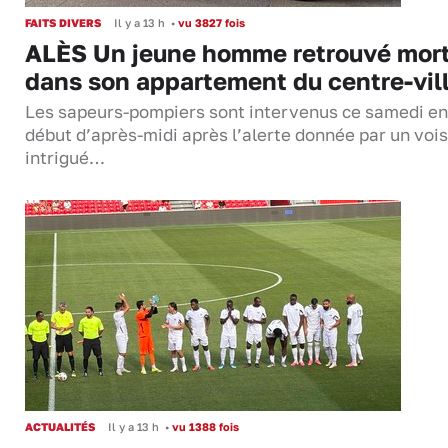
FAITS DIVERS
Il y a 13 h
•
vu 3827 fois
ALÈS Un jeune homme retrouvé mor
dans son appartement du centre-vil
Les sapeurs-pompiers sont intervenus ce samedi en
début d’après-midi après l’alerte donnée par un vois
intrigué…
ACTUALITÉS
Il y a 13 h
•
vu 1388 fois