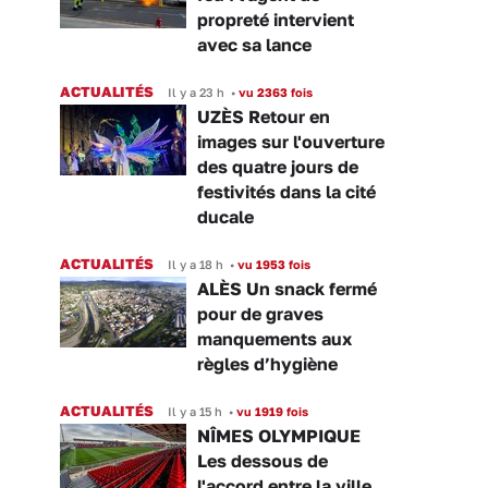
propreté intervient
avec sa lance
ACTUALITÉS
Il y a 23 h
•
vu 2363 fois
UZÈS Retour en
images sur l'ouverture
des quatre jours de
festivités dans la cité
ducale
ACTUALITÉS
Il y a 18 h
•
vu 1953 fois
ALÈS Un snack fermé
pour de graves
manquements aux
règles d’hygiène
ACTUALITÉS
Il y a 15 h
•
vu 1919 fois
NÎMES OLYMPIQUE
Les dessous de
l'accord entre la ville