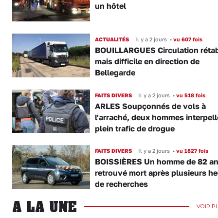
un hôtel
ACTUALITÉS
Il y a 2 jours
•
vu 607 fois
BOUILLARGUES Circulation rétab
mais difficile en direction de
Bellegarde
FAITS DIVERS
Il y a 2 jours
•
vu 518 fois
ARLES Soupçonnés de vols à
l'arraché, deux hommes interpell
plein trafic de drogue
FAITS DIVERS
Il y a 2 jours
•
vu 1827 fois
BOISSIÈRES Un homme de 82 a
retrouvé mort après plusieurs h
de recherches
A LA UNE
VOIR P