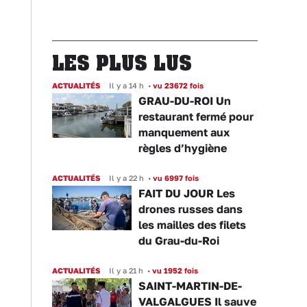
LES PLUS LUS
ACTUALITÉS
Il y a 14 h
•
vu 23672 fois
GRAU-DU-ROI Un
restaurant fermé pour
manquement aux
règles d’hygiène
ACTUALITÉS
Il y a 22 h
•
vu 6997 fois
FAIT DU JOUR Les
drones russes dans
les mailles des filets
du Grau-du-Roi
ACTUALITÉS
Il y a 21 h
•
vu 1952 fois
SAINT-MARTIN-DE-
VALGALGUES Il sauve