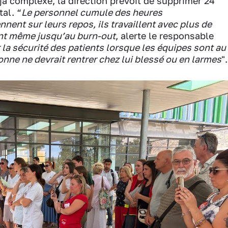
jà complexe, la direction prévoit de supprimer 24
al. “
Le personnel cumule des heures
nent sur leurs repos, ils travaillent avec plus de
ont même jusqu’au burn-out
, alerte le responsable
 la sécurité des patients lorsque les équipes sont au
nne ne devrait rentrer chez lui blessé ou en larmes
".