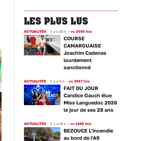
LES PLUS LUS
ACTUALITÉS
Il y a 20 h
•
vu 3598 fois
COURSE
CAMARGUAISE
Joachim Cadenas
lourdement
sanctionné
ACTUALITÉS
Il y a 6 h
•
vu 2557 fois
FAIT DU JOUR
Candice Gauch élue
Miss Languedoc 2026
le jour de ses 28 ans
ACTUALITÉS
Il y a 19 h
•
vu 1685 fois
BEZOUCE L'incendie
au bord de l'A9