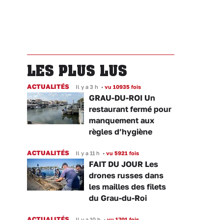
LES PLUS LUS
ACTUALITÉS
Il y a 3 h
•
vu 10935 fois
GRAU-DU-ROI Un
restaurant fermé pour
manquement aux
règles d’hygiène
ACTUALITÉS
Il y a 11 h
•
vu 5921 fois
FAIT DU JOUR Les
drones russes dans
les mailles des filets
du Grau-du-Roi
ACTUALITÉS
Il y a 10 h
•
vu 1701 fois