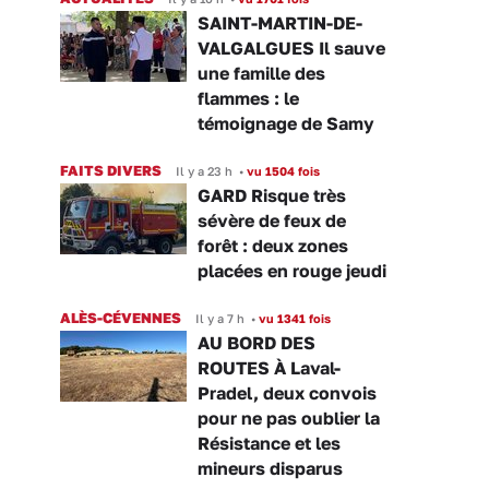
SAINT-MARTIN-DE-
VALGALGUES Il sauve
une famille des
flammes : le
témoignage de Samy
FAITS DIVERS
Il y a 23 h
•
vu 1504 fois
GARD Risque très
sévère de feux de
forêt : deux zones
placées en rouge jeudi
ALÈS-CÉVENNES
Il y a 7 h
•
vu 1341 fois
AU BORD DES
ROUTES À Laval-
Pradel, deux convois
pour ne pas oublier la
Résistance et les
mineurs disparus