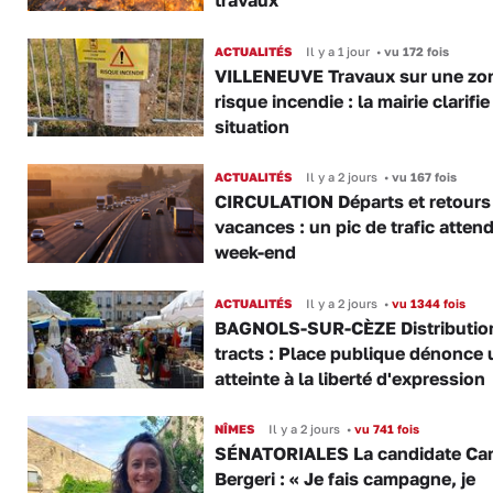
travaux
ACTUALITÉS
Il y a 1 jour
•
vu 172 fois
VILLENEUVE Travaux sur une zo
risque incendie : la mairie clarifie
situation
ACTUALITÉS
Il y a 2 jours
•
vu 167 fois
CIRCULATION Départs et retours
vacances : un pic de trafic atten
week-end
ACTUALITÉS
Il y a 2 jours
•
vu 1344 fois
BAGNOLS-SUR-CÈZE Distributio
tracts : Place publique dénonce 
atteinte à la liberté d'expression
NÎMES
Il y a 2 jours
•
vu 741 fois
SÉNATORIALES La candidate Car
Bergeri : « Je fais campagne, je