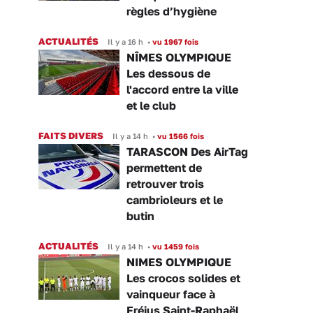
règles d’hygiène
ACTUALITÉS
Il y a 16 h
•
vu 1967 fois
NÎMES OLYMPIQUE
Les dessous de
l'accord entre la ville
et le club
FAITS DIVERS
Il y a 14 h
•
vu 1566 fois
TARASCON Des AirTag
permettent de
retrouver trois
cambrioleurs et le
butin
ACTUALITÉS
Il y a 14 h
•
vu 1459 fois
NIMES OLYMPIQUE
Les crocos solides et
vainqueur face à
Fréjus Saint-Raphaël