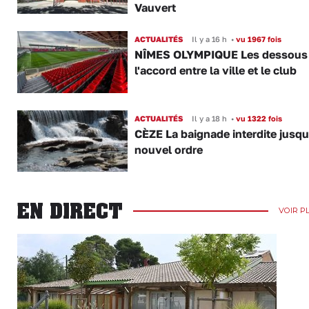
Vauvert
ACTUALITÉS
Il y a 16 h
•
vu 1967 fois
NÎMES OLYMPIQUE Les dessous
l'accord entre la ville et le club
ACTUALITÉS
Il y a 18 h
•
vu 1322 fois
CÈZE La baignade interdite jusqu
nouvel ordre
EN DIRECT
VOIR P