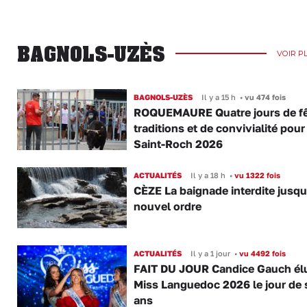
BAGNOLS-UZÈS
VOIR P
BAGNOLS-UZÈS
Il y a 15 h
•
vu 474 fois
ROQUEMAURE Quatre jours de fê
traditions et de convivialité pour
Saint-Roch 2026
ACTUALITÉS
Il y a 18 h
•
vu 1322 fois
CÈZE La baignade interdite jusqu
nouvel ordre
ACTUALITÉS
Il y a 1 jour
•
vu 4492 fois
FAIT DU JOUR Candice Gauch él
Miss Languedoc 2026 le jour de 
ans