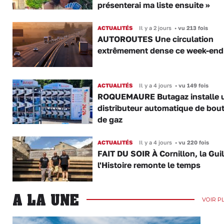
présenterai ma liste ensuite »
ACTUALITÉS
Il y a 2 jours
•
vu 213 fois
AUTOROUTES Une circulation
extrêmement dense ce week-end
ACTUALITÉS
Il y a 4 jours
•
vu 149 fois
ROQUEMAURE Butagaz installe 
distributeur automatique de bout
de gaz
ACTUALITÉS
Il y a 4 jours
•
vu 220 fois
FAIT DU SOIR À Cornillon, la Gui
l'Histoire remonte le temps
A LA UNE
VOIR P