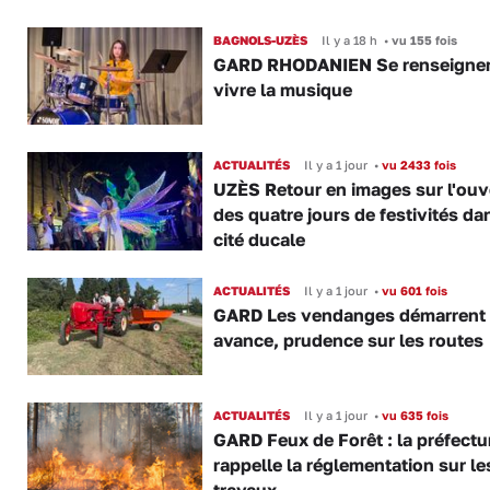
BAGNOLS-UZÈS
Il y a 18 h
•
vu 155 fois
GARD RHODANIEN Se renseigner,
vivre la musique
ACTUALITÉS
Il y a 1 jour
•
vu 2433 fois
UZÈS Retour en images sur l'ouv
des quatre jours de festivités da
cité ducale
ACTUALITÉS
Il y a 1 jour
•
vu 601 fois
GARD Les vendanges démarrent
avance, prudence sur les routes
ACTUALITÉS
Il y a 1 jour
•
vu 635 fois
GARD Feux de Forêt : la préfectu
rappelle la réglementation sur le