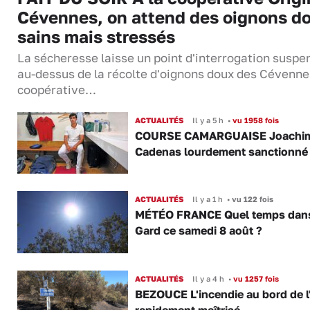
Cévennes, on attend des oignons d
sains mais stressés
La sécheresse laisse un point d'interrogation suspe
au-dessus de la récolte d'oignons doux des Cévenne
coopérative…
ACTUALITÉS
Il y a 5 h
•
vu 1958 fois
COURSE CAMARGUAISE Joachi
Cadenas lourdement sanctionné
ACTUALITÉS
Il y a 1 h
•
vu 122 fois
MÉTÉO FRANCE Quel temps dans
Gard ce samedi 8 août ?
ACTUALITÉS
Il y a 4 h
•
vu 1257 fois
BEZOUCE L'incendie au bord de l
rapidement maîtrisé