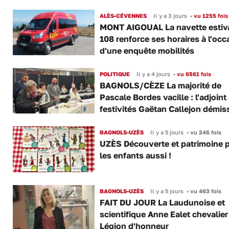
ALÈS-CÉVENNES
Il y a 3 jours
•
vu 1255 fois
MONT AIGOUAL La navette estiva
108 renforce ses horaires à l'occ
d'une enquête mobilités
POLITIQUE
Il y a 4 jours
•
vu 6561 fois
BAGNOLS/CÈZE La majorité de
Pascale Bordes vacille : l'adjoint
festivités Gaëtan Callejon démis
BAGNOLS-UZÈS
Il y a 5 jours
•
vu 246 fois
UZÈS Découverte et patrimoine 
les enfants aussi !
BAGNOLS-UZÈS
Il y a 5 jours
•
vu 463 fois
FAIT DU JOUR La Laudunoise et
scientifique Anne Ealet chevalier
Légion d'honneur