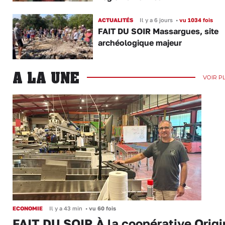
ACTUALITÉS
Il y a 6 jours
•
vu 1034 fois
FAIT DU SOIR Massargues, site
archéologique majeur
A LA UNE
VOIR P
ECONOMIE
Il y a 43 min
•
vu 60 fois
FAIT DU SOIR À la coopérative Origi