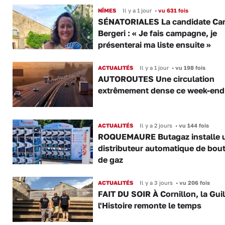
NÎMES
Il y a 1 jour
•
vu 631 fois
SÉNATORIALES La candidate Car
Bergeri : « Je fais campagne, je
présenterai ma liste ensuite »
ACTUALITÉS
Il y a 1 jour
•
vu 198 fois
AUTOROUTES Une circulation
extrêmement dense ce week-end
ACTUALITÉS
Il y a 2 jours
•
vu 144 fois
ROQUEMAURE Butagaz installe 
distributeur automatique de bout
de gaz
ACTUALITÉS
Il y a 3 jours
•
vu 206 fois
FAIT DU SOIR À Cornillon, la Gui
l'Histoire remonte le temps