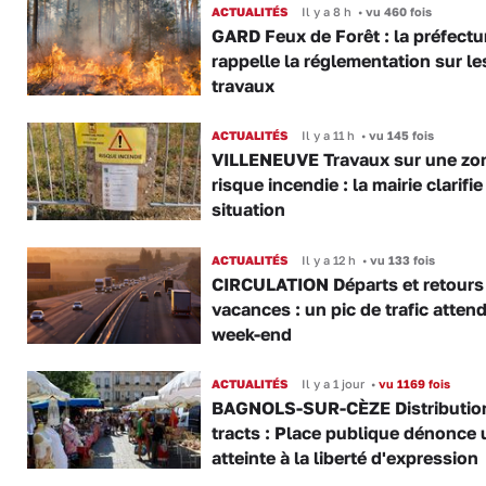
ACTUALITÉS
Il y a 8 h
•
vu 460 fois
GARD Feux de Forêt : la préfectu
rappelle la réglementation sur le
travaux
ACTUALITÉS
Il y a 11 h
•
vu 145 fois
VILLENEUVE Travaux sur une zo
risque incendie : la mairie clarifie
situation
ACTUALITÉS
Il y a 12 h
•
vu 133 fois
CIRCULATION Départs et retours
vacances : un pic de trafic atten
week-end
ACTUALITÉS
Il y a 1 jour
•
vu 1169 fois
BAGNOLS-SUR-CÈZE Distributio
tracts : Place publique dénonce 
atteinte à la liberté d'expression