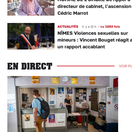
directeur de cabinet, l’ascension
Cédric Marrot
ACTUALITÉS
Il y a 11 h
•
vu 1650 fois
NÎMES Violences sexuelles sur
mineurs : Vincent Bouget réagit 
un rapport accablant
EN DIRECT
VOIR P