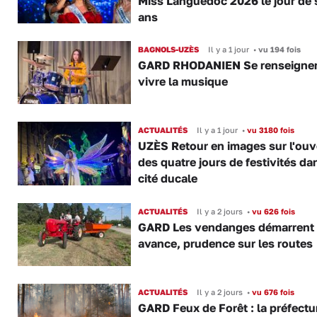
Miss Languedoc 2026 le jour de 
ans
BAGNOLS-UZÈS
Il y a 1 jour
•
vu 194 fois
GARD RHODANIEN Se renseigner,
vivre la musique
ACTUALITÉS
Il y a 1 jour
•
vu 3180 fois
UZÈS Retour en images sur l'ouv
des quatre jours de festivités da
cité ducale
ACTUALITÉS
Il y a 2 jours
•
vu 626 fois
GARD Les vendanges démarrent
avance, prudence sur les routes
ACTUALITÉS
Il y a 2 jours
•
vu 676 fois
GARD Feux de Forêt : la préfectu