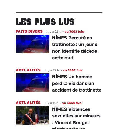
LES PLUS LUS
FAITS DIVERS
Il y a 21 h
•
vu 7063 fois
NÎMES Percuté en
trottinette : un jeune
non identifié décède
cette nuit
ACTUALITÉS
Il y a 22 h
•
vu 2502 fois
NÎMES Un homme
perd la vie dans un
accident de trottinette
ACTUALITÉS
Il y a 11 h
•
vu 1654 fois
NÎMES Violences
sexuelles sur mineurs
: Vincent Bouget