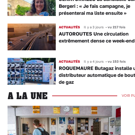
Bergeri : « Je fais campagne, je
présenterai ma liste ensuite »
ACTUALITÉS
Il y a 3 jours
•
vu 217 fois
AUTOROUTES Une circulation
extrêmement dense ce week-end
ACTUALITÉS
Il y a 4 jours
•
vu 153 fois
ROQUEMAURE Butagaz installe 
distributeur automatique de bout
de gaz
A LA UNE
VOIR P