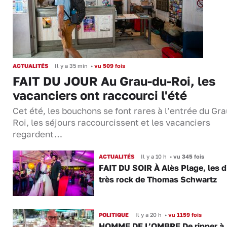
ACTUALITÉS
Il y a 35 min
•
vu 509 fois
FAIT DU JOUR Au Grau-du-Roi, les
vacanciers ont raccourci l'été
Cet été, les bouchons se font rares à l’entrée du Gr
Roi, les séjours raccourcissent et les vacanciers
regardent…
ACTUALITÉS
Il y a 10 h
•
vu 345 fois
FAIT DU SOIR À Alès Plage, les d
très rock de Thomas Schwartz
POLITIQUE
Il y a 20 h
•
vu 1159 fois
HOMME DE L’OMBRE De ripper à