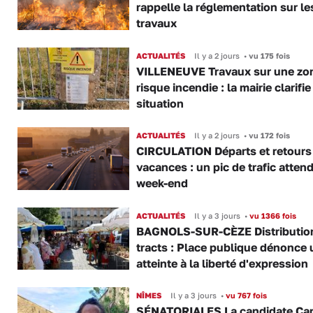
rappelle la réglementation sur le
travaux
ACTUALITÉS
Il y a 2 jours
•
vu 175 fois
VILLENEUVE Travaux sur une zo
risque incendie : la mairie clarifie
situation
ACTUALITÉS
Il y a 2 jours
•
vu 172 fois
CIRCULATION Départs et retours
vacances : un pic de trafic atten
week-end
ACTUALITÉS
Il y a 3 jours
•
vu 1366 fois
BAGNOLS-SUR-CÈZE Distributio
tracts : Place publique dénonce 
atteinte à la liberté d'expression
NÎMES
Il y a 3 jours
•
vu 767 fois
SÉNATORIALES La candidate Car