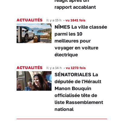
réagit après un
rapport accablant
ACTUALITÉS
Il y a 15 h
•
vu 1641 fois
NÎMES La ville classée
parmi les 10
meilleures pour
voyager en voiture
électrique
ACTUALITÉS
Il y a 14 h
•
vu 1273 fois
SÉNATORIALES La
députée de l'Hérault
Manon Bouquin
officialisée tête de
liste Rassemblement
national