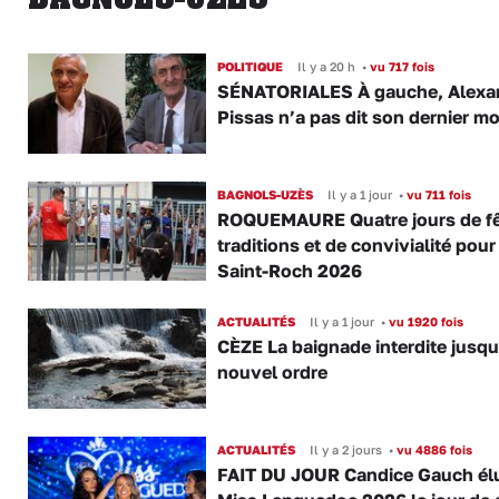
POLITIQUE
Il y a 20 h
•
vu 717 fois
SÉNATORIALES À gauche, Alexa
Pissas n’a pas dit son dernier mo
BAGNOLS-UZÈS
Il y a 1 jour
•
vu 711 fois
ROQUEMAURE Quatre jours de fê
traditions et de convivialité pour
Saint-Roch 2026
ACTUALITÉS
Il y a 1 jour
•
vu 1920 fois
CÈZE La baignade interdite jusqu
nouvel ordre
ACTUALITÉS
Il y a 2 jours
•
vu 4886 fois
FAIT DU JOUR Candice Gauch él