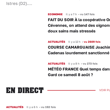
Istres (D2).…
ECONOMIE
Il y a 7 h
•
vu 147 fois
FAIT DU SOIR À la coopérative O
Cévennes, on attend des oignon
doux sains mais stressés
ACTUALITÉS
Il y a 12 h
•
vu 2609 fois
COURSE CAMARGUAISE Joachi
Cadenas lourdement sanctionné
ACTUALITÉS
Il y a 8 h
•
vu 273 fois
MÉTÉO FRANCE Quel temps dans
Gard ce samedi 8 août ?
EN DIRECT
VOIR P
ACTUALITÉS
Il y a 6 h
•
vu 192 fois