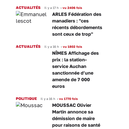
ACTUALITÉS
Il y a 17 h
•
vu 2406 fois
ARLES Fédération des
manadiers : "ces
récents débordements
sont ceux de trop"
ACTUALITÉS
Il y a 16 h
•
vu 1802 fois
NÎMES Affichage des
prix : la station-
service Auchan
sanctionnée d’une
amende de 7 000
euros
POLITIQUE
Il y a 16 h
•
vu 1770 fois
MOUSSAC Olivier
Martin annonce sa
démission de maire
pour raisons de santé