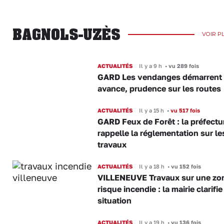
BAGNOLS-UZÈS
VOIR P
ACTUALITÉS
Il y a 9 h
•
vu 289 fois
GARD Les vendanges démarrent
avance, prudence sur les routes
ACTUALITÉS
Il y a 15 h
•
vu 517 fois
GARD Feux de Forêt : la préfectu
rappelle la réglementation sur le
travaux
ACTUALITÉS
Il y a 18 h
•
vu 152 fois
VILLENEUVE Travaux sur une zo
risque incendie : la mairie clarifie
situation
ACTUALITÉS
Il y a 19 h
•
vu 136 fois