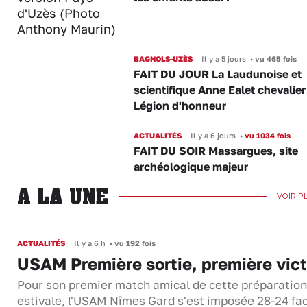
BAGNOLS-UZÈS
Il y a 5 jours
•
vu 465 fois
FAIT DU JOUR La Laudunoise et
scientifique Anne Ealet chevalier
Légion d'honneur
ACTUALITÉS
Il y a 6 jours
•
vu 1034 fois
FAIT DU SOIR Massargues, site
archéologique majeur
A LA UNE
VOIR P
ACTUALITÉS
Il y a 6 h
•
vu 192 fois
USAM Première sortie, première vict
Pour son premier match amical de cette préparation
estivale, l'USAM Nîmes Gard s'est imposée 28-24 fa