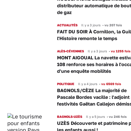
distributeur automatique de bout
de gaz
ACTUALITÉS
Il y a 3 jours
•
vu 207 fois
FAIT DU SOIR À Cornillon, la Gui
l'Histoire remonte le temps
ALÈS-CÉVENNES
Il y a 3 jours
•
vu 1255 fois
MONT AIGOUAL La navette estiva
108 renforce ses horaires à l'occ
d'une enquête mobilités
POLITIQUE
Il y a 4 jours
•
vu 6569 fois
BAGNOLS/CÈZE La majorité de
Pascale Bordes vacille : l'adjoint
festivités Gaëtan Callejon démis
BAGNOLS-UZÈS
Il y a 5 jours
•
vu 246 fois
UZÈS Découverte et patrimoine 
les enfants aussi !