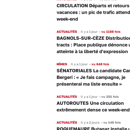
CIRCULATION Départs et retours
vacances : un pic de trafic atten
week-end
ACTUALITÉS
Il y a 1 jour
•
vu 1188 fois
BAGNOLS-SUR-CÈZE Distributio
tracts : Place publique dénonce 
atteinte à la liberté d'expression
NÎMES
Il y a 1 jour
•
vu 648 fois
SÉNATORIALES La candidate Car
Bergeri : « Je fais campagne, je
présenterai ma liste ensuite »
ACTUALITÉS
Il y a 1 jour
•
vu 201 fois
AUTOROUTES Une circulation
extrêmement dense ce week-end
ACTUALITÉS
Il y a 2 jours
•
vu 146 fois
ROQUEMAURE Butagaz installe 