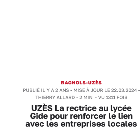
BAGNOLS-UZÈS
PUBLIÉ IL Y A 2 ANS - MISE À JOUR LE 22.03.2024 -
THIERRY ALLARD
-
2 MIN
- VU 1311 FOIS
UZÈS La rectrice au lycée
La rectrice d'académie Sophie Béjean était en
Gide pour renforcer le lien
visite au lycée Gide d'Uzès ce vandredi après-
avec les entreprises locales
midi
- Photo : Thierry Allard