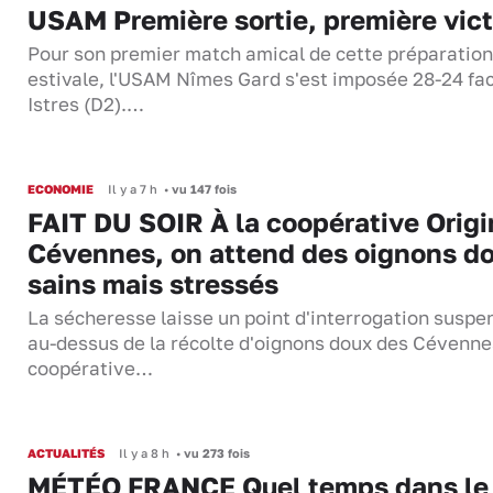
USAM Première sortie, première vict
Pour son premier match amical de cette préparation
estivale, l'USAM Nîmes Gard s'est imposée 28-24 fa
Istres (D2).…
ECONOMIE
Il y a 7 h
•
vu 147 fois
FAIT DU SOIR À la coopérative Origi
Cévennes, on attend des oignons d
sains mais stressés
La sécheresse laisse un point d'interrogation suspe
au-dessus de la récolte d'oignons doux des Cévenne
coopérative…
ACTUALITÉS
Il y a 8 h
•
vu 273 fois
MÉTÉO FRANCE Quel temps dans le