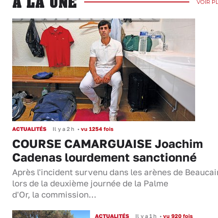
A LA UNE
VOIR P
ACTUALITÉS
Il y a 2 h
•
vu 1254 fois
COURSE CAMARGUAISE Joachim
Cadenas lourdement sanctionné
Après l'incident survenu dans les arènes de Beaucai
lors de la deuxième journée de la Palme
d'Or, la commission…
ACTUALITÉS
Il y a 1 h
•
vu 920 fois