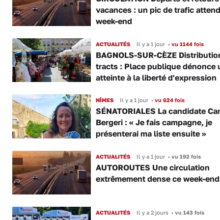
vacances : un pic de trafic atten
week-end
ACTUALITÉS
Il y a 1 jour
•
vu 1144 fois
BAGNOLS-SUR-CÈZE Distributio
tracts : Place publique dénonce 
atteinte à la liberté d'expression
NÎMES
Il y a 1 jour
•
vu 624 fois
SÉNATORIALES La candidate Car
Bergeri : « Je fais campagne, je
présenterai ma liste ensuite »
ACTUALITÉS
Il y a 1 jour
•
vu 192 fois
AUTOROUTES Une circulation
extrêmement dense ce week-end
ACTUALITÉS
Il y a 2 jours
•
vu 143 fois