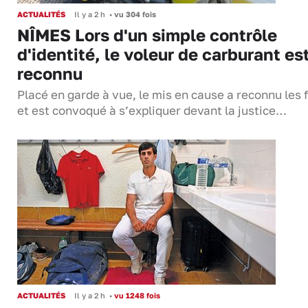
ACTUALITÉS
Il y a 2 h
•
vu 304 fois
NÎMES Lors d'un simple contrôle
d'identité, le voleur de carburant es
reconnu
Placé en garde à vue, le mis en cause a reconnu les f
et est convoqué à s’expliquer devant la justice…
ACTUALITÉS
Il y a 2 h
•
vu 1248 fois