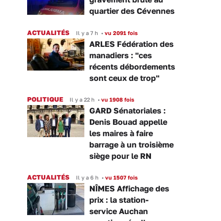
quartier des Cévennes
ACTUALITÉS
Il y a 7 h
•
vu 2091 fois
ARLES Fédération des
manadiers : "ces
récents débordements
sont ceux de trop"
POLITIQUE
Il y a 22 h
•
vu 1908 fois
GARD Sénatoriales :
Denis Bouad appelle
les maires à faire
barrage à un troisième
siège pour le RN
ACTUALITÉS
Il y a 6 h
•
vu 1507 fois
NÎMES Affichage des
prix : la station-
service Auchan