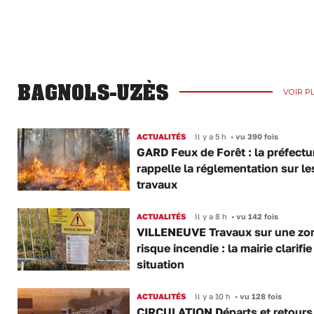
BAGNOLS-UZÈS
VOIR P
ACTUALITÉS
Il y a 5 h
•
vu 390 fois
GARD Feux de Forêt : la préfectu
rappelle la réglementation sur le
travaux
ACTUALITÉS
Il y a 8 h
•
vu 142 fois
VILLENEUVE Travaux sur une zo
risque incendie : la mairie clarifie
situation
ACTUALITÉS
Il y a 10 h
•
vu 128 fois
CIRCULATION Départs et retours