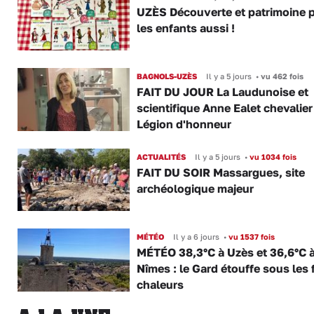
UZÈS Découverte et patrimoine 
les enfants aussi !
BAGNOLS-UZÈS
Il y a 5 jours
•
vu 462 fois
FAIT DU JOUR La Laudunoise et
scientifique Anne Ealet chevalier
Légion d'honneur
ACTUALITÉS
Il y a 5 jours
•
vu 1034 fois
FAIT DU SOIR Massargues, site
archéologique majeur
MÉTÉO
Il y a 6 jours
•
vu 1537 fois
MÉTÉO 38,3°C à Uzès et 36,6°C 
Nîmes : le Gard étouffe sous les 
chaleurs