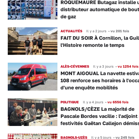
ROQUEMAURE Butagaz installe 
distributeur automatique de bout
de gaz
ACTUALITÉS
Il y a 2 jours
•
vu 201 fois
FAIT DU SOIR À Cornillon, la Gui
l'Histoire remonte le temps
ALÈS-CÉVENNES
Il y a 3 jours
•
vu 1254 fois
MONT AIGOUAL La navette estiva
108 renforce ses horaires à l'occ
d'une enquête mobilités
POLITIQUE
Il y a 4 jours
•
vu 6556 fois
BAGNOLS/CÈZE La majorité de
Pascale Bordes vacille : l'adjoint
festivités Gaëtan Callejon démis
BAGNOLS-UZÈS
Il y a 5 jours
•
vu 245 fois