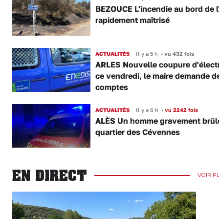
BEZOUCE L'incendie au bord de l
rapidement maîtrisé
ACTUALITÉS
Il y a 5 h
•
vu 432 fois
ARLES Nouvelle coupure d'électr
ce vendredi, le maire demande d
comptes
ACTUALITÉS
Il y a 6 h
•
vu 2242 fois
ALÈS Un homme gravement brûl
quartier des Cévennes
EN DIRECT
VOIR P