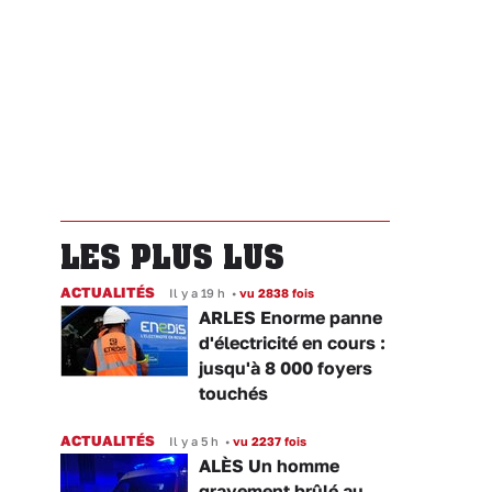
LES PLUS LUS
ACTUALITÉS
Il y a 19 h
•
vu 2838 fois
ARLES Enorme panne
d'électricité en cours :
jusqu'à 8 000 foyers
touchés
ACTUALITÉS
Il y a 5 h
•
vu 2237 fois
ALÈS Un homme
gravement brûlé au