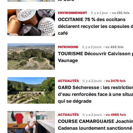
ENVIRONNEMENT
Il y a 1 jour
•
vu 151 fois
OCCITANIE 75 % des occitans
déclarent recycler les capsules 
café
PATRIMOINE
Il y a 2 jours
•
vu 433 fois
TOURISME Découvrir Calvisson p
Vaunage
ACTUALITÉS
Il y a 2 jours
•
vu 2479 fois
GARD Sécheresse : les restrictio
d’eau renforcées face à une situ
qui se dégrade
ACTUALITÉS
Il y a 2 jours
•
vu 4965 fois
COURSE CAMARGUAISE Joachi
Cadenas lourdement sanctionné