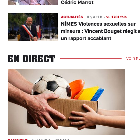
Cédric Marrot
ACTUALITÉS
Il y a 11 h
•
vu 1761 fois
NÎMES Violences sexuelles sur
mineurs : Vincent Bouget réagit 
un rapport accablant
EN DIRECT
VOIR P
CAMARGUE
Il y a 8 min
•
vu 6 fois