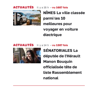
ACTUALITÉS
Il y a 16 h
•
vu 1687 fois
NÎMES La ville classée
parmi les 10
meilleures pour
voyager en voiture
électrique
ACTUALITÉS
Il y a 14 h
•
vu 1387 fois
SÉNATORIALES La
députée de l'Hérault
Manon Bouquin
officialisée tête de
liste Rassemblement
national