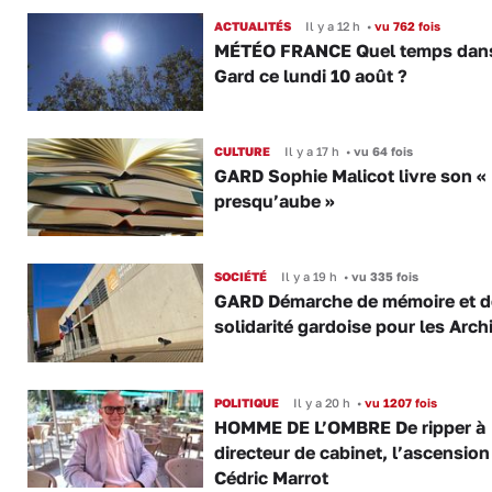
ACTUALITÉS
Il y a 12 h
•
vu 762 fois
MÉTÉO FRANCE Quel temps dans
Gard ce lundi 10 août ?
CULTURE
Il y a 17 h
•
vu 64 fois
GARD Sophie Malicot livre son « 
presqu’aube »
SOCIÉTÉ
Il y a 19 h
•
vu 335 fois
GARD Démarche de mémoire et d
solidarité gardoise pour les Arch
POLITIQUE
Il y a 20 h
•
vu 1207 fois
HOMME DE L’OMBRE De ripper à
directeur de cabinet, l’ascension
Cédric Marrot