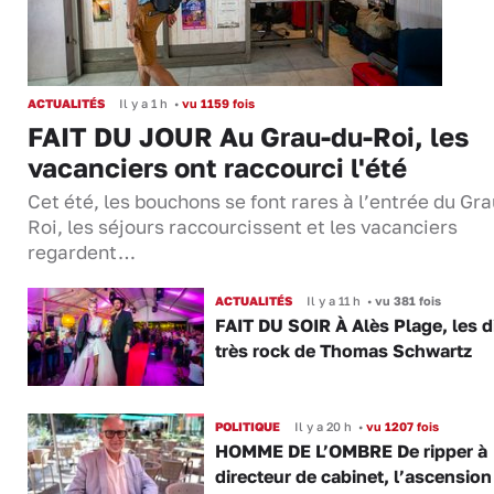
ACTUALITÉS
Il y a 1 h
•
vu 1159 fois
FAIT DU JOUR Au Grau-du-Roi, les
vacanciers ont raccourci l'été
Cet été, les bouchons se font rares à l’entrée du Gr
Roi, les séjours raccourcissent et les vacanciers
regardent…
ACTUALITÉS
Il y a 11 h
•
vu 381 fois
FAIT DU SOIR À Alès Plage, les d
très rock de Thomas Schwartz
POLITIQUE
Il y a 20 h
•
vu 1207 fois
HOMME DE L’OMBRE De ripper à
directeur de cabinet, l’ascension