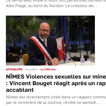
Le défilé Alès Mode a réuni 500 personnes samedi so
Alès Plage, au bord du Gardon. Le créateur de…
ACTUALITÉS
Il y a 11 h
•
vu 1761 fois
NÎMES Violences sexuelles sur mine
: Vincent Bouget réagit après un rap
accablant
Nîmes est directement citée dans un rapport comm
par le ministère de la Justice, révélé ce samedi…