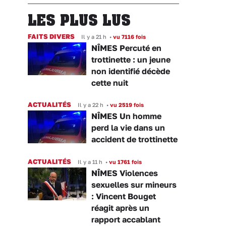
LES PLUS LUS
FAITS DIVERS
Il y a 21 h
•
vu 7116 fois
NÎMES Percuté en
trottinette : un jeune
non identifié décède
cette nuit
ACTUALITÉS
Il y a 22 h
•
vu 2519 fois
NÎMES Un homme
perd la vie dans un
accident de trottinette
ACTUALITÉS
Il y a 11 h
•
vu 1761 fois
NÎMES Violences
sexuelles sur mineurs
: Vincent Bouget
réagit après un
rapport accablant