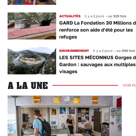
ACTUALITÉS
Il y a 2 jours
•
vu 319 fois
GARD La Fondation 30 Millions d
renforce son aide d'été pour les
refuges
ENVIRONNEMENT
Il y a 2 jours
•
vu 390 fois
LES SITES MÉCONNUS Gorges 
Gardon : sauvages aux multiples
visages
A LA UNE
VOIR P