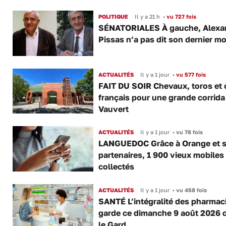
POLITIQUE
Il y a 21 h
•
vu 727 fois
SÉNATORIALES À gauche, Alexa
Pissas n’a pas dit son dernier mo
ACTUALITÉS
Il y a 1 jour
•
vu 577 fois
FAIT DU SOIR Chevaux, toros et 
français pour une grande corrida
Vauvert
ACTUALITÉS
Il y a 1 jour
•
vu 78 fois
LANGUEDOC Grâce à Orange et 
partenaires, 1 900 vieux mobiles
collectés
ACTUALITÉS
Il y a 1 jour
•
vu 458 fois
SANTÉ L’intégralité des pharmac
garde ce dimanche 9 août 2026 
le Gard