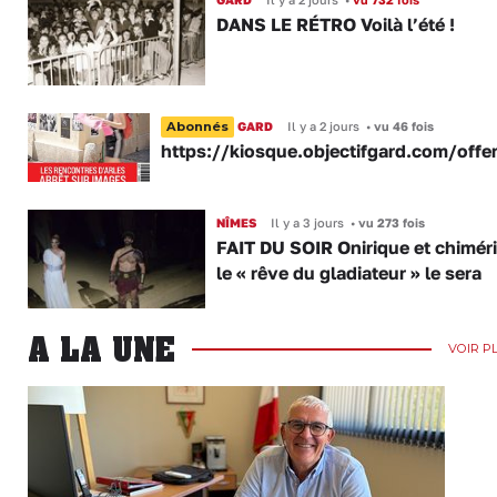
DANS LE RÉTRO Voilà l’été !
Abonnés
GARD
Il y a 2 jours
•
vu 46 fois
https://kiosque.objectifgard.com/offe
NÎMES
Il y a 3 jours
•
vu 273 fois
FAIT DU SOIR Onirique et chimér
le « rêve du gladiateur » le sera
A LA UNE
VOIR P