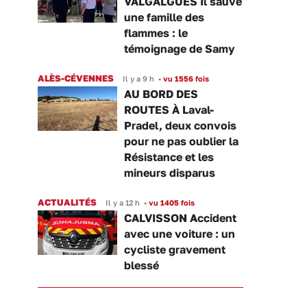
VALGALGUES Il sauve
une famille des
flammes : le
témoignage de Samy
ALÈS-CÉVENNES
Il y a 9 h
•
vu 1556 fois
AU BORD DES
ROUTES À Laval-
Pradel, deux convois
pour ne pas oublier la
Résistance et les
mineurs disparus
ACTUALITÉS
Il y a 12 h
•
vu 1405 fois
CALVISSON Accident
avec une voiture : un
cycliste gravement
blessé