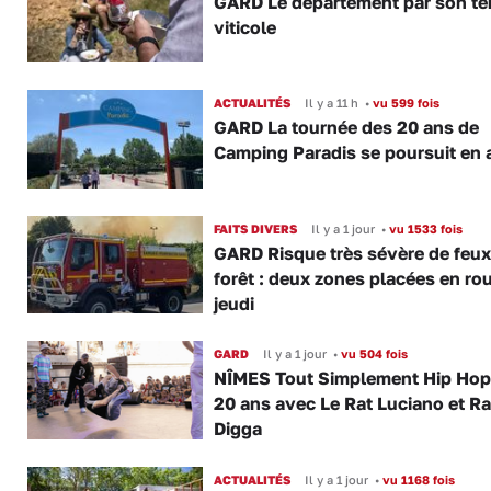
GARD Le département par son ter
viticole
ACTUALITÉS
Il y a 11 h
•
vu 599 fois
GARD La tournée des 20 ans de
Camping Paradis se poursuit en 
FAITS DIVERS
Il y a 1 jour
•
vu 1533 fois
GARD Risque très sévère de feux
forêt : deux zones placées en ro
jeudi
GARD
Il y a 1 jour
•
vu 504 fois
NÎMES Tout Simplement Hip Hop 
20 ans avec Le Rat Luciano et R
Digga
ACTUALITÉS
Il y a 1 jour
•
vu 1168 fois