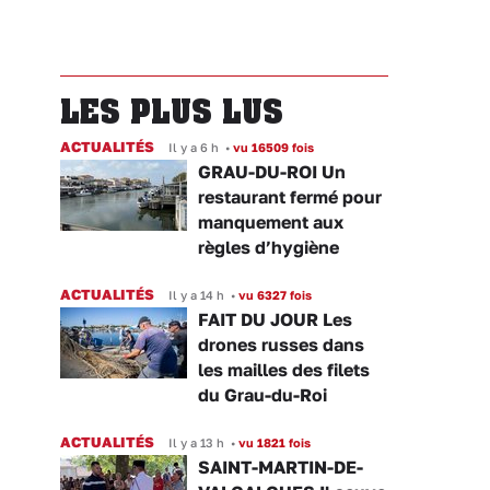
LES PLUS LUS
ACTUALITÉS
Il y a 6 h
•
vu 16509 fois
GRAU-DU-ROI Un
restaurant fermé pour
manquement aux
règles d’hygiène
ACTUALITÉS
Il y a 14 h
•
vu 6327 fois
FAIT DU JOUR Les
drones russes dans
les mailles des filets
du Grau-du-Roi
ACTUALITÉS
Il y a 13 h
•
vu 1821 fois
SAINT-MARTIN-DE-