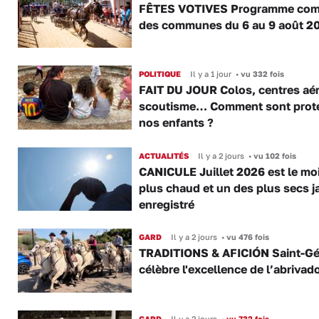
FÊTES VOTIVES Programme com
des communes du 6 au 9 août 2
POLITIQUE
Il y a 1 jour
•
vu 332 fois
FAIT DU JOUR Colos, centres aér
scoutisme… Comment sont prot
nos enfants ?
ACTUALITÉS
Il y a 2 jours
•
vu 102 fois
CANICULE Juillet 2026 est le moi
plus chaud et un des plus secs j
enregistré
GARD
Il y a 2 jours
•
vu 476 fois
TRADITIONS & AFICIÓN Saint-Gé
célèbre l'excellence de l’abrivad
GARD
Il y a 2 jours
•
vu 732 fois