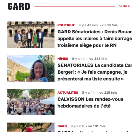
GARD
VOIR P
POLITIQUE
Il y a 47 min
•
vu 99 fois
GARD Sénatoriales : Denis Boua
appelle les maires à faire barrage
troisième siège pour le RN
NÎMES
Il y a 4 h
•
vu 388 fois
SÉNATORIALES La candidate Car
Bergeri : « Je fais campagne, je
présenterai ma liste ensuite »
ACTUALITÉS
Il y a 4 h
•
vu 215 fois
CALVISSON Les rendez-vous
hebdomadaires de l’été
GARD
Il y a 6 h
•
vu 191 fois