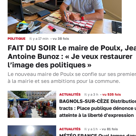
POLITIQUE
Il y a 17 min
•
vu 38 fois
FAIT DU SOIR Le maire de Poulx, Je
Antoine Bunoz : « Je veux restaurer
l’image des politiques »
Le nouveau maire de Poulx se confie sur ses premie
à la mairie et ses ambitions pour la commune.
ACTUALITÉS
Il y a 3 h
•
vu 535 fois
BAGNOLS-SUR-CÈZE Distributio
tracts : Place publique dénonce 
atteinte à la liberté d'expression
ACTUALITÉS
Il y a 1 h
•
vu 81 fois
MÉTÉO FRANCE Quel temps dans