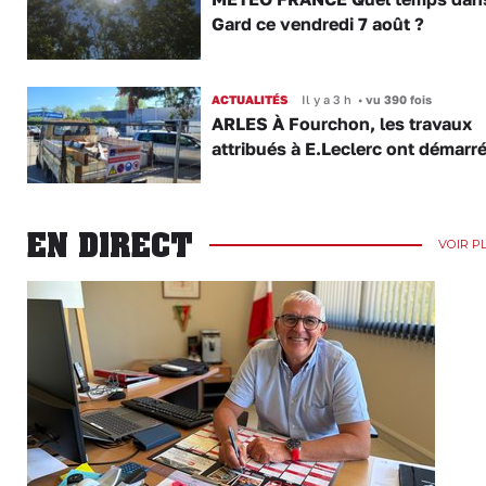
Gard ce vendredi 7 août ?
ACTUALITÉS
Il y a 3 h
•
vu 390 fois
ARLES À Fourchon, les travaux
attribués à E.Leclerc ont démarr
EN DIRECT
VOIR P