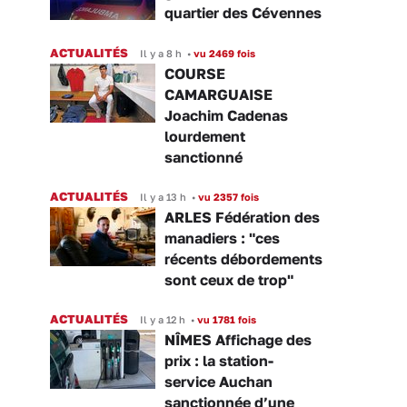
quartier des Cévennes
ACTUALITÉS
Il y a 8 h
•
vu 2469 fois
COURSE
CAMARGUAISE
Joachim Cadenas
lourdement
sanctionné
ACTUALITÉS
Il y a 13 h
•
vu 2357 fois
ARLES Fédération des
manadiers : "ces
récents débordements
sont ceux de trop"
ACTUALITÉS
Il y a 12 h
•
vu 1781 fois
NÎMES Affichage des
prix : la station-
service Auchan
sanctionnée d’une