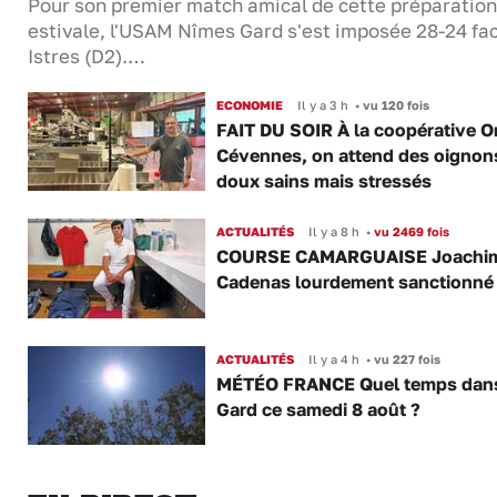
Pour son premier match amical de cette préparation
estivale, l'USAM Nîmes Gard s'est imposée 28-24 fa
Istres (D2).…
ECONOMIE
Il y a 3 h
•
vu 120 fois
FAIT DU SOIR À la coopérative O
Cévennes, on attend des oignon
doux sains mais stressés
ACTUALITÉS
Il y a 8 h
•
vu 2469 fois
COURSE CAMARGUAISE Joachi
Cadenas lourdement sanctionné
ACTUALITÉS
Il y a 4 h
•
vu 227 fois
MÉTÉO FRANCE Quel temps dans
Gard ce samedi 8 août ?