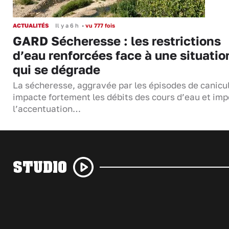
ACTUALITÉS
Il y a 6 h
•
vu 777 fois
GARD Sécheresse : les restrictions
d’eau renforcées face à une situatio
qui se dégrade
La sécheresse, aggravée par les épisodes de canicu
impacte fortement les débits des cours d’eau et im
l’accentuation…
STUDIO