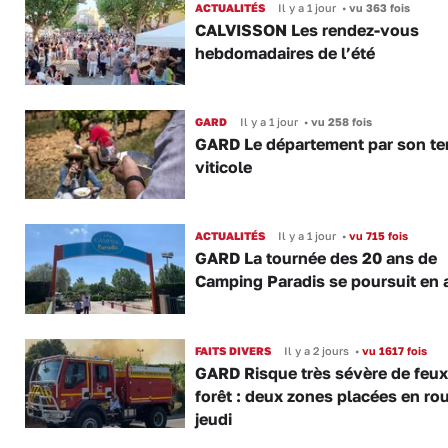
ACTUALITÉS
Il y a 1 jour
•
vu 363 fois
CALVISSON Les rendez-vous
hebdomadaires de l’été
GARD
Il y a 1 jour
•
vu 258 fois
GARD Le département par son ter
viticole
ACTUALITÉS
Il y a 1 jour
•
vu 715 fois
GARD La tournée des 20 ans de
Camping Paradis se poursuit en 
FAITS DIVERS
Il y a 2 jours
•
vu 1617 fois
GARD Risque très sévère de feux
forêt : deux zones placées en ro
jeudi