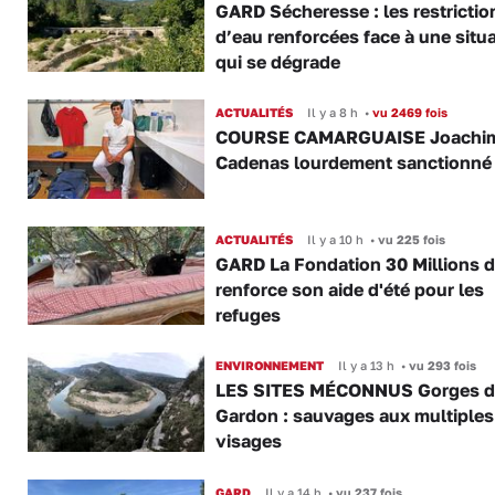
GARD Sécheresse : les restrictio
d’eau renforcées face à une situ
qui se dégrade
ACTUALITÉS
Il y a 8 h
•
vu 2469 fois
COURSE CAMARGUAISE Joachi
Cadenas lourdement sanctionné
ACTUALITÉS
Il y a 10 h
•
vu 225 fois
GARD La Fondation 30 Millions d
renforce son aide d'été pour les
refuges
ENVIRONNEMENT
Il y a 13 h
•
vu 293 fois
LES SITES MÉCONNUS Gorges 
Gardon : sauvages aux multiples
visages
GARD
Il y a 14 h
•
vu 237 fois