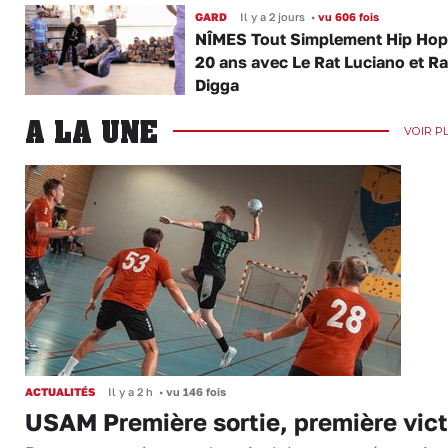
GARD
Il y a 2 jours
•
vu 606 fois
NÎMES Tout Simplement Hip Hop 
20 ans avec Le Rat Luciano et R
Digga
A LA UNE
VOIR P
ACTUALITÉS
Il y a 2 h
•
vu 146 fois
USAM Première sortie, première vict