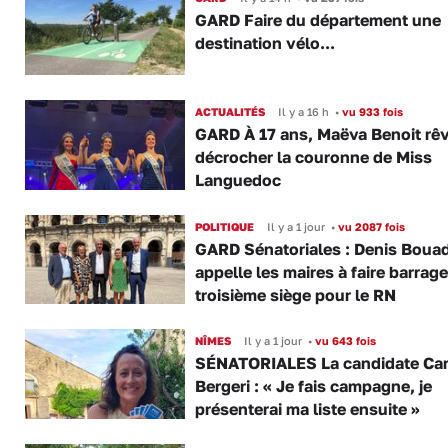
GARD Faire du département une
destination vélo...
ACTUALITÉS
Il y a 16 h
•
vu 933 fois
GARD À 17 ans, Maëva Benoit rê
décrocher la couronne de Miss
Languedoc
POLITIQUE
Il y a 1 jour
•
vu 2087 fois
GARD Sénatoriales : Denis Boua
appelle les maires à faire barrage
troisième siège pour le RN
NÎMES
Il y a 1 jour
•
vu 643 fois
SÉNATORIALES La candidate Car
Bergeri : « Je fais campagne, je
présenterai ma liste ensuite »