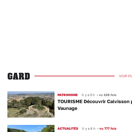
GARD
VOIR P
PATRIMOINE
Il y a 5 h
•
vu 126 fois
TOURISME Découvrir Calvisson p
Vaunage
ACTUALITÉS
Il y a 6 h
•
vu 777 fois