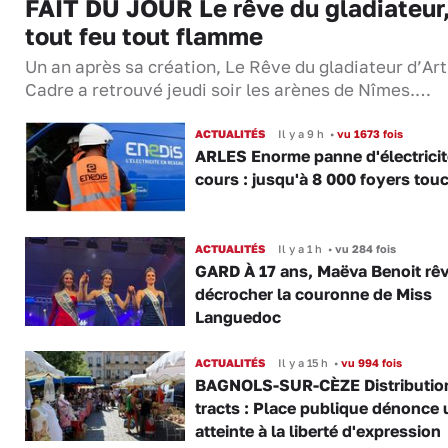
FAIT DU JOUR Le rêve du gladiateur
tout feu tout flamme
Un an après sa création, Le Rêve du gladiateur d’Ar
Cadre a retrouvé jeudi soir les arènes de Nîmes.…
ACTUALITÉS
Il y a 9 h
•
vu 1673 fois
ARLES Enorme panne d'électricit
cours : jusqu'à 8 000 foyers tou
ACTUALITÉS
Il y a 1 h
•
vu 284 fois
GARD À 17 ans, Maëva Benoit rê
décrocher la couronne de Miss
Languedoc
ACTUALITÉS
Il y a 15 h
•
vu 994 fois
BAGNOLS-SUR-CÈZE Distributio
tracts : Place publique dénonce 
atteinte à la liberté d'expression