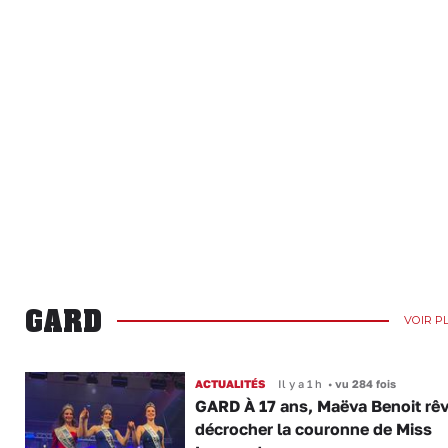
GARD
VOIR P
ACTUALITÉS
Il y a 1 h
•
vu 284 fois
GARD À 17 ans, Maëva Benoit rê
décrocher la couronne de Miss