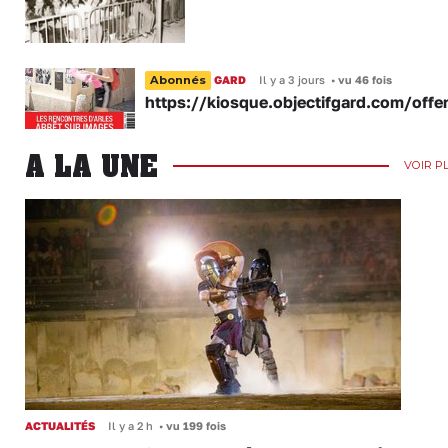
Abonnés
GARD
Il y a 3 jours
•
vu 46 fois
https://kiosque.objectifgard.com/offe
A LA UNE
VOIR P
ACTUALITÉS
Il y a 2 h
•
vu 199 fois