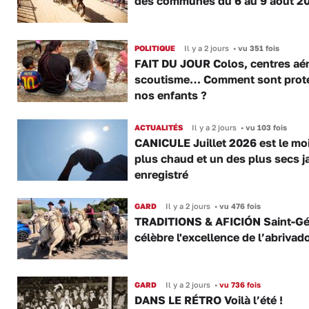
des communes du 6 au 9 août 2
POLITIQUE
Il y a 2 jours
•
vu 351 fois
FAIT DU JOUR Colos, centres aér
scoutisme… Comment sont prot
nos enfants ?
ACTUALITÉS
Il y a 2 jours
•
vu 103 fois
CANICULE Juillet 2026 est le moi
plus chaud et un des plus secs j
enregistré
GARD
Il y a 2 jours
•
vu 476 fois
TRADITIONS & AFICIÓN Saint-Gé
célèbre l'excellence de l’abrivad
GARD
Il y a 2 jours
•
vu 736 fois
DANS LE RÉTRO Voilà l’été !