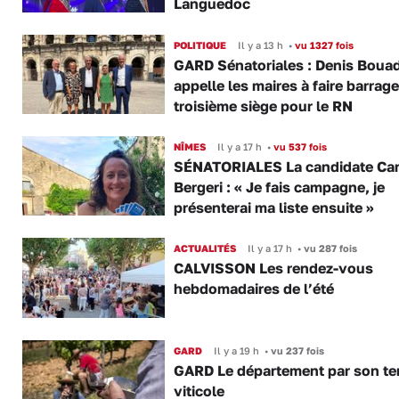
Languedoc
POLITIQUE
Il y a 13 h
•
vu 1327 fois
GARD Sénatoriales : Denis Boua
appelle les maires à faire barrage
troisième siège pour le RN
NÎMES
Il y a 17 h
•
vu 537 fois
SÉNATORIALES La candidate Car
Bergeri : « Je fais campagne, je
présenterai ma liste ensuite »
ACTUALITÉS
Il y a 17 h
•
vu 287 fois
CALVISSON Les rendez-vous
hebdomadaires de l’été
GARD
Il y a 19 h
•
vu 237 fois
GARD Le département par son ter
viticole