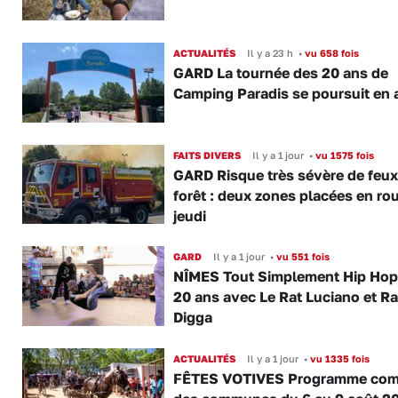
ACTUALITÉS
Il y a 23 h
•
vu 658 fois
GARD La tournée des 20 ans de
Camping Paradis se poursuit en 
FAITS DIVERS
Il y a 1 jour
•
vu 1575 fois
GARD Risque très sévère de feux
forêt : deux zones placées en ro
jeudi
GARD
Il y a 1 jour
•
vu 551 fois
NÎMES Tout Simplement Hip Hop 
20 ans avec Le Rat Luciano et R
Digga
ACTUALITÉS
Il y a 1 jour
•
vu 1335 fois
FÊTES VOTIVES Programme com