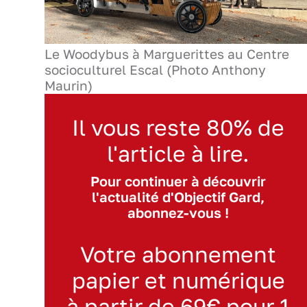
Le Woodybus à Marguerittes au Centre
socioculturel Escal (Photo Anthony
Maurin)
Il vous reste 80% de
l'article à lire.
Pour continuer à découvrir
l'actualité d'Objectif Gard,
abonnez-vous !
Votre abonnement
papier et numérique
à partir de 69€ pour 1