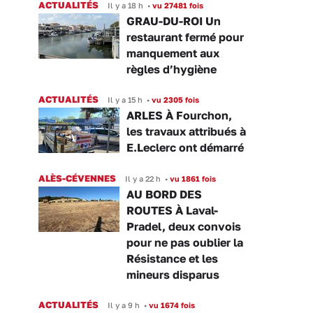
ACTUALITÉS
Il y a 18 h
•
vu 27481 fois
GRAU-DU-ROI Un
restaurant fermé pour
manquement aux
règles d’hygiène
ACTUALITÉS
Il y a 15 h
•
vu 2305 fois
ARLES À Fourchon,
les travaux attribués à
E.Leclerc ont démarré
ALÈS-CÉVENNES
Il y a 22 h
•
vu 1861 fois
AU BORD DES
ROUTES À Laval-
Pradel, deux convois
pour ne pas oublier la
Résistance et les
mineurs disparus
ACTUALITÉS
Il y a 9 h
•
vu 1674 fois