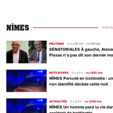
NÎMES
VOIR P
POLITIQUE
Il y a 56 min
•
vu 57 fois
SÉNATORIALES À gauche, Alexa
Pissas n’a pas dit son dernier mo
FAITS DIVERS
Il y a 1 h
•
vu 1831 fois
NÎMES Percuté en trottinette : u
non identifié décède cette nuit
ACTUALITÉS
Il y a 2 h
•
vu 1238 fois
NÎMES Un homme perd la vie da
accident de trottinette