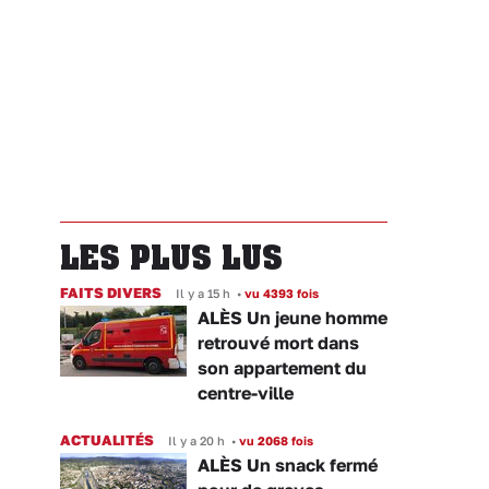
LES PLUS LUS
FAITS DIVERS
Il y a 15 h
•
vu 4393 fois
ALÈS Un jeune homme
retrouvé mort dans
son appartement du
centre-ville
ACTUALITÉS
Il y a 20 h
•
vu 2068 fois
ALÈS Un snack fermé