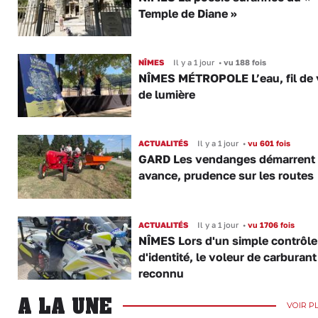
Temple de Diane »
NÎMES
Il y a 1 jour
•
vu 188 fois
NÎMES MÉTROPOLE L’eau, fil de v
de lumière
ACTUALITÉS
Il y a 1 jour
•
vu 601 fois
GARD Les vendanges démarrent
avance, prudence sur les routes
ACTUALITÉS
Il y a 1 jour
•
vu 1706 fois
NÎMES Lors d'un simple contrôle
d'identité, le voleur de carburant
reconnu
A LA UNE
VOIR P