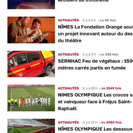
ACTUALITÉS
Il y a 2 h
•
vu 65 fois
NÎMES La Fondation Orange sout
un projet innovant autour du des
du théâtre
ACTUALITÉS
Il y a 3 h
•
vu 328 fois
SERNHAC Feu de végétaux : 150
mètres carrés partis en fumée
ACTUALITÉS
Il y a 15 h
•
vu 1549 fois
NIMES OLYMPIQUE Les crocos s
et vainqueur face à Fréjus Saint-
Raphaël
ACTUALITÉS
Il y a 17 h
•
vu 2052 fois
NÎMES OLYMPIQUE Les dessous