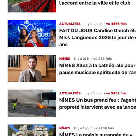
l'accord entre la ville et le club
ACTUALITÉS
Il y a 1 jour
•
vu 4566 fois
FAIT DU JOUR Candice Gauch él
Miss Languedoc 2026 le jour de 
ans
NÎMES
Il y a 21 h
•
vu 283 fois
NÎMES Allez à la cathédrale pour
pause musicale spirituelle de l'a
ACTUALITÉS
Il y a 1 jour
•
vu 3452 fois
NÎMES Un bus prend feu : l'agent
propreté intervient avec sa lance
NÎMES
Il y a 1 jour
•
vu 184 fois
NÎMES La poésie surannée du «