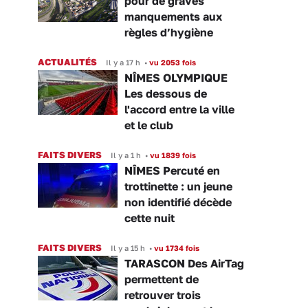
pour de graves
manquements aux
règles d’hygiène
ACTUALITÉS
Il y a 17 h
•
vu 2053 fois
NÎMES OLYMPIQUE
Les dessous de
l'accord entre la ville
et le club
FAITS DIVERS
Il y a 1 h
•
vu 1839 fois
NÎMES Percuté en
trottinette : un jeune
non identifié décède
cette nuit
FAITS DIVERS
Il y a 15 h
•
vu 1734 fois
TARASCON Des AirTag
permettent de
retrouver trois