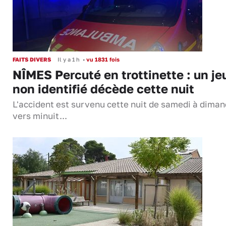
FAITS DIVERS
Il y a 1 h
•
vu 1831 fois
NÎMES Percuté en trottinette : un je
non identifié décède cette nuit
L'accident est survenu cette nuit de samedi à dima
vers minuit...