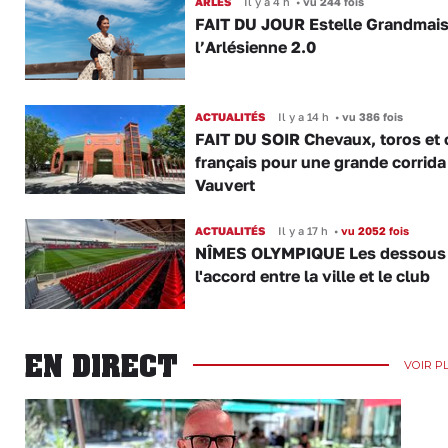
ARLES
Il y a 4 h
•
vu 244 fois
FAIT DU JOUR Estelle Grandmai
l’Arlésienne 2.0
ACTUALITÉS
Il y a 14 h
•
vu 386 fois
FAIT DU SOIR Chevaux, toros et 
français pour une grande corrida
Vauvert
ACTUALITÉS
Il y a 17 h
•
vu 2052 fois
NÎMES OLYMPIQUE Les dessous
l'accord entre la ville et le club
EN DIRECT
VOIR P