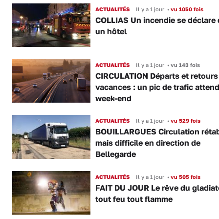
ACTUALITÉS
Il y a 1 jour
•
vu 1050 fois
COLLIAS Un incendie se déclare
un hôtel
ACTUALITÉS
Il y a 1 jour
•
vu 143 fois
CIRCULATION Départs et retours
vacances : un pic de trafic atten
week-end
ACTUALITÉS
Il y a 1 jour
•
vu 529 fois
BOUILLARGUES Circulation rétab
mais difficile en direction de
Bellegarde
ACTUALITÉS
Il y a 1 jour
•
vu 505 fois
FAIT DU JOUR Le rêve du gladiat
tout feu tout flamme