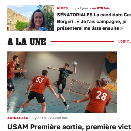
NÎMES
Il y a 1 jour
•
vu 678 fois
SÉNATORIALES La candidate Car
Bergeri : « Je fais campagne, je
présenterai ma liste ensuite »
A LA UNE
VOIR P
ACTUALITÉS
Il y a 11 h
•
vu 289 fois
USAM Première sortie, première vict