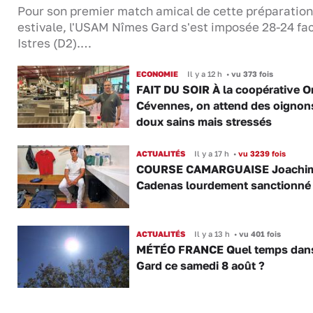
Pour son premier match amical de cette préparation
estivale, l'USAM Nîmes Gard s'est imposée 28-24 fa
Istres (D2).…
ECONOMIE
Il y a 12 h
•
vu 373 fois
FAIT DU SOIR À la coopérative O
Cévennes, on attend des oignon
doux sains mais stressés
ACTUALITÉS
Il y a 17 h
•
vu 3239 fois
COURSE CAMARGUAISE Joachi
Cadenas lourdement sanctionné
ACTUALITÉS
Il y a 13 h
•
vu 401 fois
MÉTÉO FRANCE Quel temps dans
Gard ce samedi 8 août ?