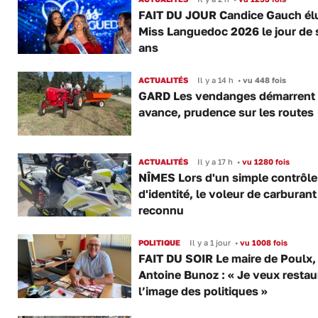
FAIT DU JOUR Candice Gauch él
Miss Languedoc 2026 le jour de 
ans
ACTUALITÉS
Il y a 14 h
•
vu 448 fois
GARD Les vendanges démarrent
avance, prudence sur les routes
ACTUALITÉS
Il y a 17 h
•
vu 1280 fois
NÎMES Lors d'un simple contrôle
d'identité, le voleur de carburant
reconnu
POLITIQUE
Il y a 1 jour
•
vu 1008 fois
FAIT DU SOIR Le maire de Poulx,
Antoine Bunoz : « Je veux restau
l’image des politiques »