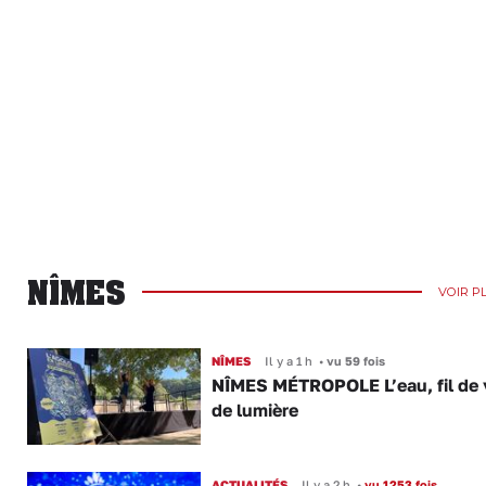
NÎMES
VOIR P
NÎMES
Il y a 1 h
•
vu 59 fois
NÎMES MÉTROPOLE L’eau, fil de v
de lumière
ACTUALITÉS
Il y a 2 h
•
vu 1253 fois