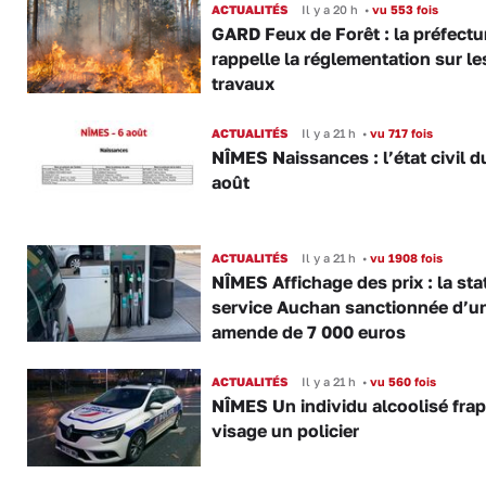
ACTUALITÉS
Il y a 20 h
•
vu 553 fois
GARD Feux de Forêt : la préfectu
rappelle la réglementation sur le
travaux
ACTUALITÉS
Il y a 21 h
•
vu 717 fois
NÎMES Naissances : l’état civil d
août
ACTUALITÉS
Il y a 21 h
•
vu 1908 fois
NÎMES Affichage des prix : la sta
service Auchan sanctionnée d’u
amende de 7 000 euros
ACTUALITÉS
Il y a 21 h
•
vu 560 fois
NÎMES Un individu alcoolisé fra
visage un policier