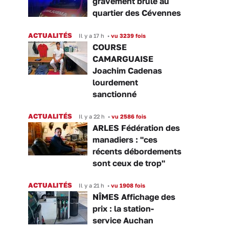
gravement brûlé au
quartier des Cévennes
ACTUALITÉS
Il y a 17 h
•
vu 3239 fois
COURSE
CAMARGUAISE
Joachim Cadenas
lourdement
sanctionné
ACTUALITÉS
Il y a 22 h
•
vu 2586 fois
ARLES Fédération des
manadiers : "ces
récents débordements
sont ceux de trop"
ACTUALITÉS
Il y a 21 h
•
vu 1908 fois
NÎMES Affichage des
prix : la station-
service Auchan