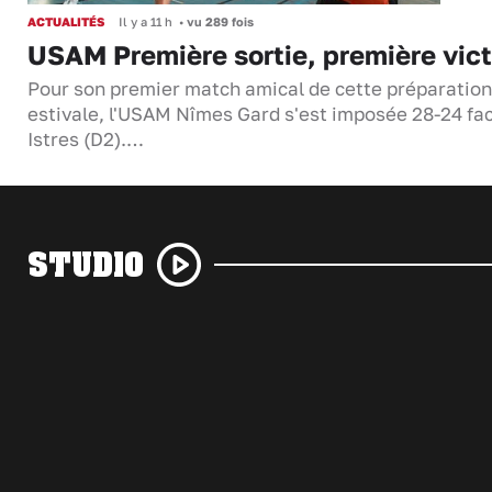
ACTUALITÉS
Il y a 11 h
•
vu 289 fois
USAM Première sortie, première vict
Pour son premier match amical de cette préparation
estivale, l'USAM Nîmes Gard s'est imposée 28-24 fa
Istres (D2).…
STUDIO