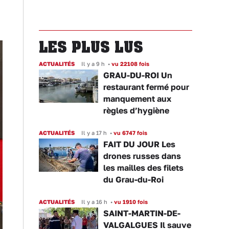
LES PLUS LUS
ACTUALITÉS
Il y a 9 h
•
vu 22108 fois
GRAU-DU-ROI Un
restaurant fermé pour
manquement aux
règles d’hygiène
ACTUALITÉS
Il y a 17 h
•
vu 6747 fois
FAIT DU JOUR Les
drones russes dans
les mailles des filets
du Grau-du-Roi
ACTUALITÉS
Il y a 16 h
•
vu 1910 fois
SAINT-MARTIN-DE-
VALGALGUES Il sauve