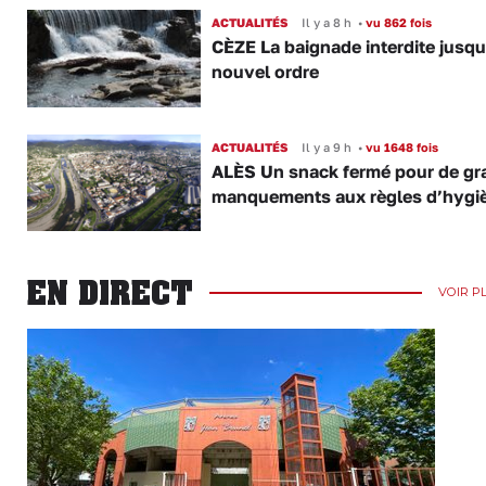
ACTUALITÉS
Il y a 8 h
•
vu 862 fois
CÈZE La baignade interdite jusqu
nouvel ordre
ACTUALITÉS
Il y a 9 h
•
vu 1648 fois
ALÈS Un snack fermé pour de gr
manquements aux règles d’hygi
EN DIRECT
VOIR P