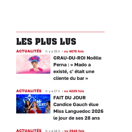
LES PLUS LUS
ACTUALITÉS
Il y a 15 h
•
vu 4675 fois
GRAU-DU-ROI Noëlle
Perna : « Mado a
existé, c' était une
cliente du bar »
ACTUALITÉS
Il y a 17 h
•
vu 4225 fois
FAIT DU JOUR
Candice Gauch élue
Miss Languedoc 2026
le jour de ses 28 ans
ACTUALITÉS
Il y a 14 h
•
vu 2946 fois