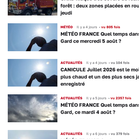
forêt : deux zones placées en ro
jeudi
MÉTÉO
Il y a 4 jours
•
vu 805 fois
MÉTÉO FRANCE Quel temps dans
Gard ce mercredi 5 août ?
ACTUALITÉS
Il y a 4 jours
•
vu 104 fois
CANICULE Juillet 2026 est le moi
plus chaud et un des plus secs j
enregistré
ACTUALITÉS
Il y a 5 jours
•
vu 2357 fois
MÉTÉO FRANCE Quel temps dans
Gard, ce mardi 4 août ?
ACTUALITÉS
Il y a 6 jours
•
vu 379 fois