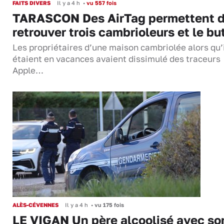
FAITS DIVERS
Il y a 4 h
•
vu 557 fois
TARASCON Des AirTag permettent 
retrouver trois cambrioleurs et le bu
Les propriétaires d’une maison cambriolée alors qu’
étaient en vacances avaient dissimulé des traceurs
Apple…
ALÈS-CÉVENNES
Il y a 4 h
•
vu 175 fois
LE VIGAN Un père alcoolisé avec so