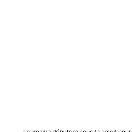
La semaine débutera sous le soleil pour