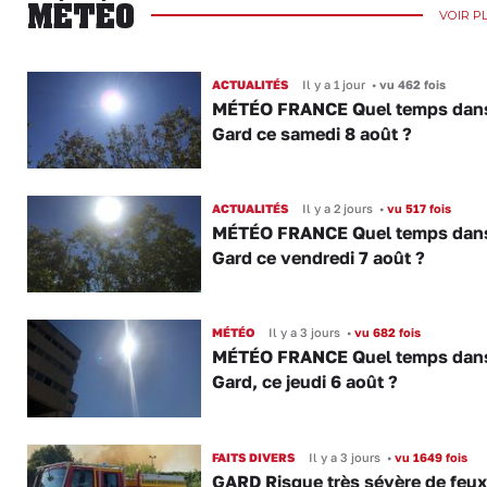
MÉTÉO
VOIR P
ACTUALITÉS
Il y a 1 jour
•
vu 462 fois
MÉTÉO FRANCE Quel temps dans
Gard ce samedi 8 août ?
ACTUALITÉS
Il y a 2 jours
•
vu 517 fois
MÉTÉO FRANCE Quel temps dans
Gard ce vendredi 7 août ?
MÉTÉO
Il y a 3 jours
•
vu 682 fois
MÉTÉO FRANCE Quel temps dans
Gard, ce jeudi 6 août ?
FAITS DIVERS
Il y a 3 jours
•
vu 1649 fois
GARD Risque très sévère de feux