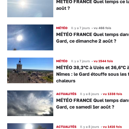
MÉTÉO FRANCE Quel temps ce lu
août ?
MÉTÉO
Il y a 7 jours
•
vu 466 fois
MÉTÉO FRANCE Quel temps dans
Gard, ce dimanche 2 août ?
MÉTÉO
Il y a 7 jours
•
vu 1544 fois
MÉTÉO 38,3°C à Uzès et 36,6°C 
Nîmes : le Gard étouffe sous les 
chaleurs
ACTUALITÉS
Il y a 8 jours
•
vu 1338 fois
MÉTÉO FRANCE Quel temps dans
Gard, ce samedi 1er août ?
ACTUALITÉS
Il y a 8 jours
•
vu 1416 fois