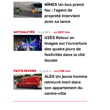
NÎMES Un bus prend
feu : l'agent de
propreté intervient
avec sa lance
ACTUALITÉS
Il y a 14 h
•
vu 2017 fois
UZÈS Retour en
images sur l'ouverture
des quatre jours de
festivités dans la cité
ducale
FAITS DIVERS
Il y a 4 h
•
vu 1786 fois
ALÈS Un jeune homme
retrouvé mort dans
son appartement du
centre-ville