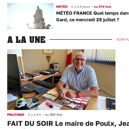
MÉTÉO
Il y a 9 jours
•
vu 574 fois
MÉTÉO FRANCE Quel temps dans
Gard, ce mercredi 29 juillet ?
A LA UNE
VOIR P
POLITIQUE
Il y a 9 h
•
vu 307 fois
FAIT DU SOIR Le maire de Poulx, Je