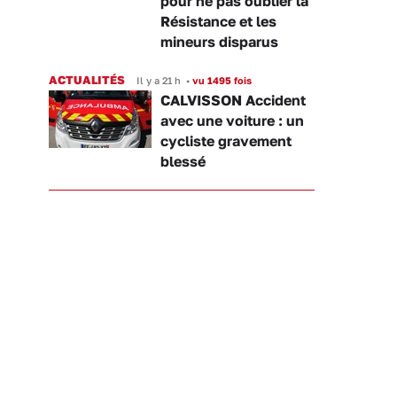
pour ne pas oublier la
Résistance et les
mineurs disparus
ACTUALITÉS
Il y a 21 h
•
vu 1495 fois
CALVISSON Accident
avec une voiture : un
cycliste gravement
blessé