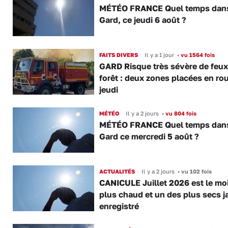
MÉTÉO FRANCE Quel temps dans
Gard, ce jeudi 6 août ?
FAITS DIVERS
Il y a 1 jour
•
vu 1564 fois
GARD Risque très sévère de feux
forêt : deux zones placées en ro
jeudi
MÉTÉO
Il y a 2 jours
•
vu 804 fois
MÉTÉO FRANCE Quel temps dans
Gard ce mercredi 5 août ?
ACTUALITÉS
Il y a 2 jours
•
vu 102 fois
CANICULE Juillet 2026 est le moi
plus chaud et un des plus secs j
enregistré