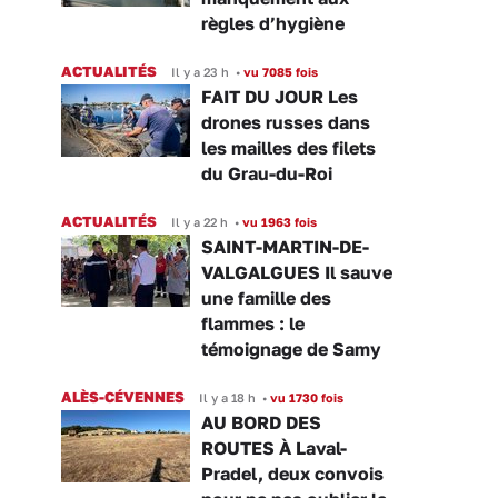
règles d’hygiène
ACTUALITÉS
Il y a 23 h
•
vu 7085 fois
FAIT DU JOUR Les
drones russes dans
les mailles des filets
du Grau-du-Roi
ACTUALITÉS
Il y a 22 h
•
vu 1963 fois
SAINT-MARTIN-DE-
VALGALGUES Il sauve
une famille des
flammes : le
témoignage de Samy
ALÈS-CÉVENNES
Il y a 18 h
•
vu 1730 fois
AU BORD DES
ROUTES À Laval-
Pradel, deux convois