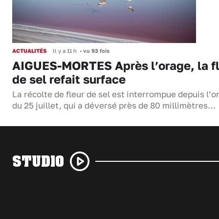
ACTUALITÉS
Il y a 11 h
•
vu 93 fois
AIGUES-MORTES Après l’orage, la f
de sel refait surface
La récolte de fleur de sel est interrompue depuis l’o
du 25 juillet, qui a déversé près de 80 millimètres…
STUDIO