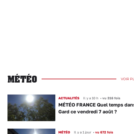
MÉTÉO
VOIR P
ACTUALITÉS
Il y a 10 h
•
vu 316 fois
MÉTÉO FRANCE Quel temps dans
Gard ce vendredi 7 août ?
MÉTÉO
Il y a 1 jour
•
vu 672 fois