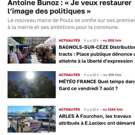
Antoine Bunoz : « Je veux restaurer
l’image des politiques »
Le nouveau maire de Poulx se confie sur ses premie
à la mairie et ses ambitions pour la commune.
ACTUALITÉS
Il y a 12 h
•
vu 828 fois
BAGNOLS-SUR-CÈZE Distributio
tracts : Place publique dénonce 
atteinte à la liberté d'expression
ACTUALITÉS
Il y a 10 h
•
vu 316 fois
MÉTÉO FRANCE Quel temps dans
Gard ce vendredi 7 août ?
ACTUALITÉS
Il y a 12 h
•
vu 1164 fois
ARLES À Fourchon, les travaux
attribués à E.Leclerc ont démarr