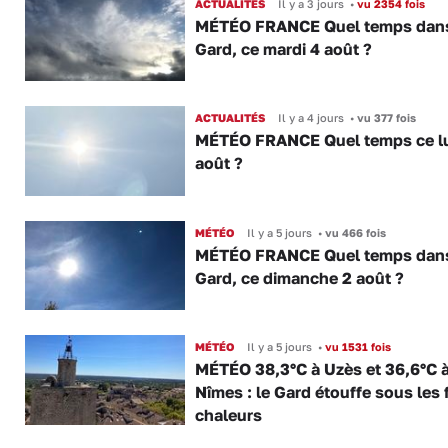
ACTUALITÉS
Il y a 3 jours
•
vu 2354 fois
MÉTÉO FRANCE Quel temps dans
Gard, ce mardi 4 août ?
ACTUALITÉS
Il y a 4 jours
•
vu 377 fois
MÉTÉO FRANCE Quel temps ce lu
août ?
MÉTÉO
Il y a 5 jours
•
vu 466 fois
MÉTÉO FRANCE Quel temps dans
Gard, ce dimanche 2 août ?
MÉTÉO
Il y a 5 jours
•
vu 1531 fois
MÉTÉO 38,3°C à Uzès et 36,6°C 
Nîmes : le Gard étouffe sous les 
chaleurs