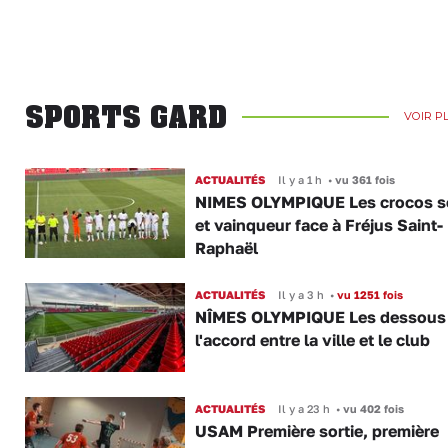
SPORTS GARD
VOIR P
ACTUALITÉS
Il y a 1 h
•
vu 361 fois
NIMES OLYMPIQUE Les crocos s
et vainqueur face à Fréjus Saint-
Raphaël
ACTUALITÉS
Il y a 3 h
•
vu 1251 fois
NÎMES OLYMPIQUE Les dessous
l'accord entre la ville et le club
ACTUALITÉS
Il y a 23 h
•
vu 402 fois
USAM Première sortie, première