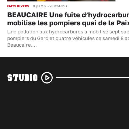
FAITS DIVERS
Il y a 2 h
•
vu 394 fois
BEAUCAIRE Une fuite d’hydrocarbu
mobilise les pompiers quai de la Pai
Une pollution aux hydrocarbures a mobilisé sept sa
pompiers du Gard et quatre véhicules ce samedi 8 a
Beaucaire.…
STUDIO