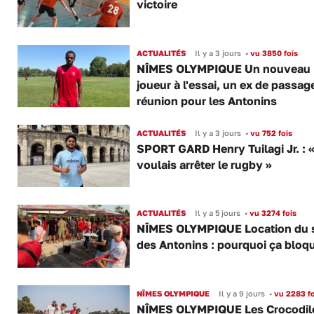
victoire
ACTUALITÉS
Il y a 3 jours
•
vu 3850 fois
NÎMES OLYMPIQUE Un nouveau
joueur à l'essai, un ex de passag
réunion pour les Antonins
ACTUALITÉS
Il y a 3 jours
•
vu 752 fois
SPORT GARD Henry Tuilagi Jr. : «
voulais arrêter le rugby »
ACTUALITÉS
Il y a 5 jours
•
vu 3274 fois
NÎMES OLYMPIQUE Location du 
des Antonins : pourquoi ça bloq
NÎMES OLYMPIQUE
Il y a 9 jours
•
vu 2283 fo
NÎMES OLYMPIQUE Les Crocodil