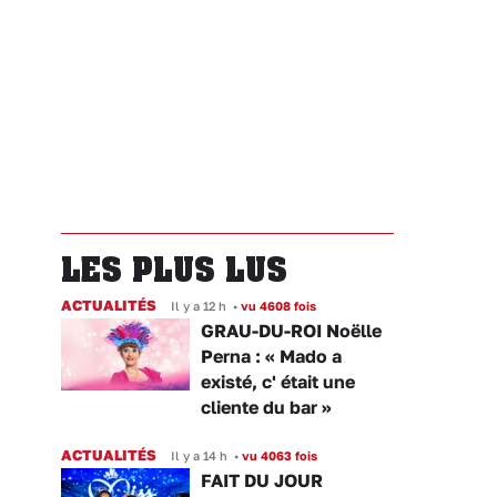
LES PLUS LUS
ACTUALITÉS
Il y a 12 h
•
vu 4608 fois
GRAU-DU-ROI Noëlle
Perna : « Mado a
existé, c' était une
cliente du bar »
ACTUALITÉS
Il y a 14 h
•
vu 4063 fois
FAIT DU JOUR