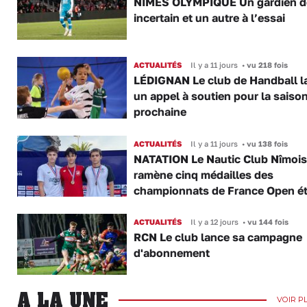
NÎMES OLYMPIQUE Un gardien d
incertain et un autre à l’essai
ACTUALITÉS
Il y a 11 jours
•
vu 218 fois
LÉDIGNAN Le club de Handball l
un appel à soutien pour la saiso
prochaine
ACTUALITÉS
Il y a 11 jours
•
vu 138 fois
NATATION Le Nautic Club Nîmois
ramène cinq médailles des
championnats de France Open é
ACTUALITÉS
Il y a 12 jours
•
vu 144 fois
RCN Le club lance sa campagne
d'abonnement
A LA UNE
VOIR P