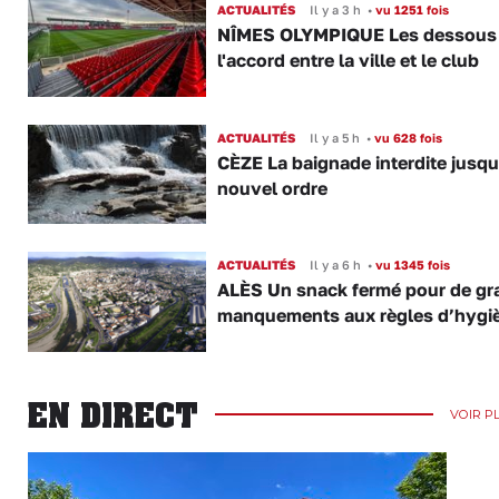
ACTUALITÉS
Il y a 3 h
•
vu 1251 fois
NÎMES OLYMPIQUE Les dessous
l'accord entre la ville et le club
ACTUALITÉS
Il y a 5 h
•
vu 628 fois
CÈZE La baignade interdite jusqu
nouvel ordre
ACTUALITÉS
Il y a 6 h
•
vu 1345 fois
ALÈS Un snack fermé pour de gr
manquements aux règles d’hygi
EN DIRECT
VOIR P