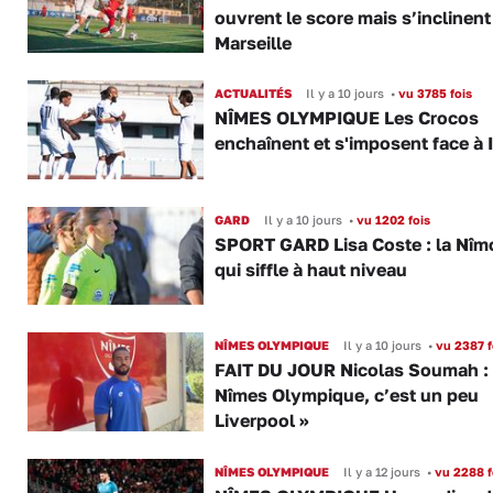
ouvrent le score mais s’inclinent
Marseille
ACTUALITÉS
Il y a 10 jours
•
vu 3785 fois
NÎMES OLYMPIQUE Les Crocos
enchaînent et s'imposent face à 
GARD
Il y a 10 jours
•
vu 1202 fois
SPORT GARD Lisa Coste : la Nîm
qui siffle à haut niveau
NÎMES OLYMPIQUE
Il y a 10 jours
•
vu 2387 f
FAIT DU JOUR Nicolas Soumah :
Nîmes Olympique, c’est un peu
Liverpool »
NÎMES OLYMPIQUE
Il y a 12 jours
•
vu 2288 f