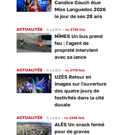
Candice Gauch élue
Miss Languedoc 2026
le jour de ses 28 ans
ACTUALITÉS
Il y a 11 h
•
vu 2730 fois
NÎMES Un bus prend
feu : l'agent de
propreté intervient
avec sa lance
ACTUALITÉS
Il y a 11 h
•
vu 1779 fois
UZÈS Retour en
images sur l'ouverture
des quatre jours de
festivités dans la cité
ducale
ACTUALITÉS
Il y a 6 h
•
vu 1345 fois
ALÈS Un snack fermé
pour de graves