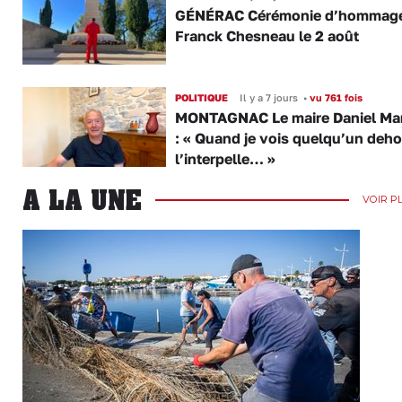
GÉNÉRAC Cérémonie d’hommage
Franck Chesneau le 2 août
POLITIQUE
Il y a 7 jours
•
vu 761 fois
MONTAGNAC Le maire Daniel Ma
: « Quand je vois quelqu’un dehor
l’interpelle… »
A LA UNE
VOIR P