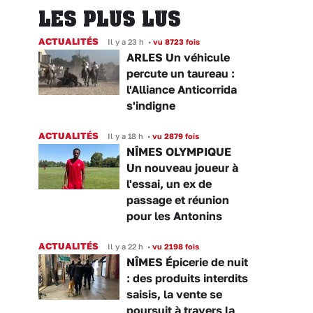
LES PLUS LUS
ACTUALITÉS
Il y a 23 h
•
vu 8723 fois
ARLES Un véhicule
percute un taureau :
l'Alliance Anticorrida
s'indigne
ACTUALITÉS
Il y a 18 h
•
vu 2879 fois
NÎMES OLYMPIQUE
Un nouveau joueur à
l'essai, un ex de
passage et réunion
pour les Antonins
ACTUALITÉS
Il y a 22 h
•
vu 2198 fois
NÎMES Épicerie de nuit
: des produits interdits
saisis, la vente se
poursuit à travers la