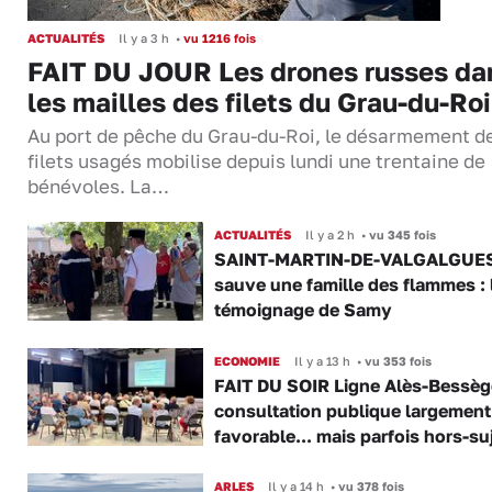
ACTUALITÉS
Il y a 3 h
•
vu 1216 fois
FAIT DU JOUR Les drones russes da
les mailles des filets du Grau-du-Roi
Au port de pêche du Grau-du-Roi, le désarmement d
filets usagés mobilise depuis lundi une trentaine de
bénévoles. La…
ACTUALITÉS
Il y a 2 h
•
vu 345 fois
SAINT-MARTIN-DE-VALGALGUES 
sauve une famille des flammes : 
témoignage de Samy
ECONOMIE
Il y a 13 h
•
vu 353 fois
FAIT DU SOIR Ligne Alès-Bessège
consultation publique largement
favorable... mais parfois hors-su
ARLES
Il y a 14 h
•
vu 378 fois