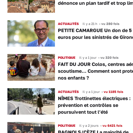
dénonce un plan tardif et trop lim
ACTUALITÉS
Il y a 21 h
•
vu 280 fois
PETITE CAMARGUE Un don de 5
euros pour les sinistrés de Giro
POLITIQUE
Il y a 1 jour
•
vu 320 fois
FAIT DU JOUR Colos, centres aér
scoutisme… Comment sont prot
nos enfants ?
ACTUALITÉS
Il y a 1 jour
•
vu 1185 fois
NÎMES Trottinettes électriques :
prévention et contrôles se
poursuivent tout l’été
POLITIQUE
Il y a 2 jours
•
vu 6421 fois
BAGNOLS/CÈZE La majorité de