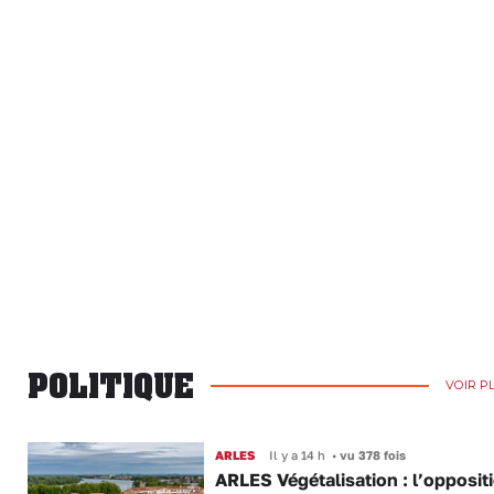
POLITIQUE
VOIR P
ARLES
Il y a 14 h
•
vu 378 fois
ARLES Végétalisation : l’opposit