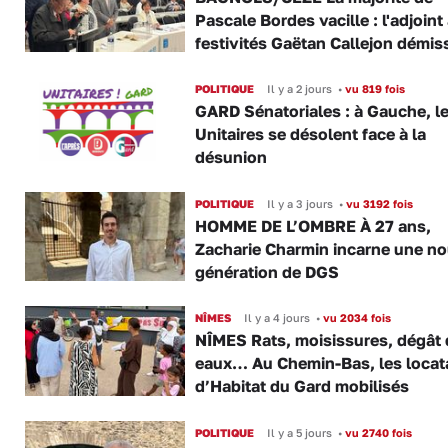
Pascale Bordes vacille : l'adjoint
festivités Gaëtan Callejon démis
POLITIQUE
Il y a 2 jours
•
vu 819 fois
GARD Sénatoriales : à Gauche, l
Unitaires se désolent face à la
désunion
POLITIQUE
Il y a 3 jours
•
vu 3192 fois
HOMME DE L’OMBRE À 27 ans,
Zacharie Charmin incarne une no
génération de DGS
NÎMES
Il y a 4 jours
•
vu 2034 fois
NÎMES Rats, moisissures, dégât
eaux… Au Chemin-Bas, les locat
d’Habitat du Gard mobilisés
POLITIQUE
Il y a 5 jours
•
vu 2740 fois