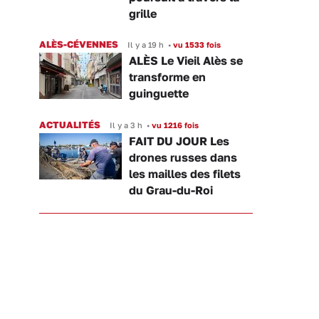
grille
ALÈS-CÉVENNES
Il y a 19 h
•
vu 1533 fois
ALÈS Le Vieil Alès se
transforme en
guinguette
ACTUALITÉS
Il y a 3 h
•
vu 1216 fois
FAIT DU JOUR Les
drones russes dans
les mailles des filets
du Grau-du-Roi