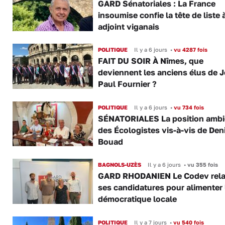
GARD Sénatoriales : La France
insoumise confie la tête de liste 
adjoint viganais
POLITIQUE
Il y a 6 jours
•
vu 4287 fois
FAIT DU SOIR À Nîmes, que
deviennent les anciens élus de 
Paul Fournier ?
POLITIQUE
Il y a 6 jours
•
vu 734 fois
SÉNATORIALES La position amb
des Écologistes vis-à-vis de Den
Bouad
BAGNOLS-UZÈS
Il y a 6 jours
•
vu 355 fois
GARD RHODANIEN Le Codev rel
ses candidatures pour alimenter 
démocratique locale
POLITIQUE
Il y a 7 jours
•
vu 540 fois