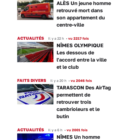
ALÈS Un jeune homme
retrouvé mort dans
son appartement du
centre-ville
ACTUALITÉS
Il y a 22 h
•
vu 2217 fois
NÎMES OLYMPIQUE
Les dessous de
l'accord entre la ville
et le club
FAITS DIVERS
Il y a 20 h
•
vu 2046 fois
TARASCON Des AirTag
permettent de
retrouver trois
cambrioleurs et le
butin
ACTUALITÉS
Il y a 6 h
•
vu 2001 fois
NÎMES Un homme