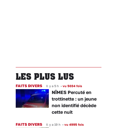
LES PLUS LUS
FAITS DIVERS
Il y a 5 h
•
vu 5034 fois
NÎMES Percuté en
trottinette : un jeune
non identifié décède
cette nuit
FAITS DIVERS
Il y a 19 h
•
vu 4995 fois