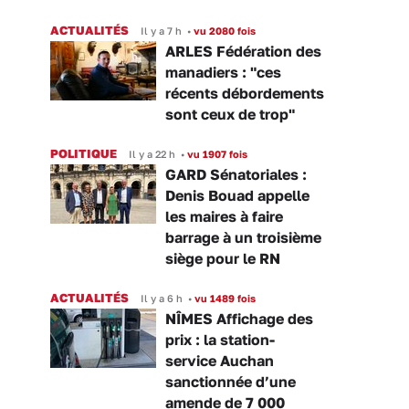
ACTUALITÉS
Il y a 7 h
•
vu 2080 fois
ARLES Fédération des
manadiers : "ces
récents débordements
sont ceux de trop"
POLITIQUE
Il y a 22 h
•
vu 1907 fois
GARD Sénatoriales :
Denis Bouad appelle
les maires à faire
barrage à un troisième
siège pour le RN
ACTUALITÉS
Il y a 6 h
•
vu 1489 fois
NÎMES Affichage des
prix : la station-
service Auchan
sanctionnée d’une
amende de 7 000