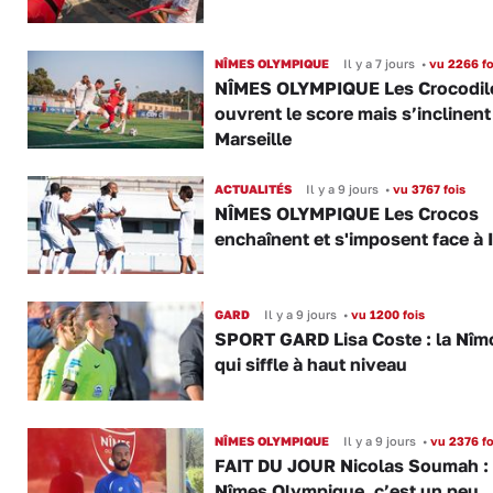
NÎMES OLYMPIQUE
Il y a 7 jours
•
vu 2266 fo
NÎMES OLYMPIQUE Les Crocodil
ouvrent le score mais s’inclinent
Marseille
ACTUALITÉS
Il y a 9 jours
•
vu 3767 fois
NÎMES OLYMPIQUE Les Crocos
enchaînent et s'imposent face à 
GARD
Il y a 9 jours
•
vu 1200 fois
SPORT GARD Lisa Coste : la Nîm
qui siffle à haut niveau
NÎMES OLYMPIQUE
Il y a 9 jours
•
vu 2376 fo
FAIT DU JOUR Nicolas Soumah :
Nîmes Olympique, c’est un peu