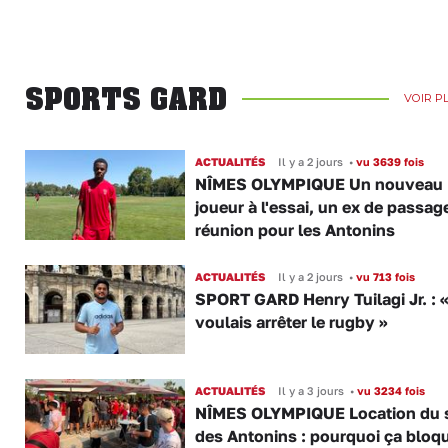
SPORTS GARD
VOIR P
ACTUALITÉS
Il y a 2 jours
•
vu 3639 fois
NÎMES OLYMPIQUE Un nouveau
joueur à l'essai, un ex de passag
réunion pour les Antonins
ACTUALITÉS
Il y a 2 jours
•
vu 713 fois
SPORT GARD Henry Tuilagi Jr. : «
voulais arrêter le rugby »
ACTUALITÉS
Il y a 3 jours
•
vu 3234 fois
NÎMES OLYMPIQUE Location du 
des Antonins : pourquoi ça bloq