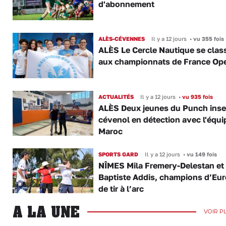
d'abonnement
ALÈS-CÉVENNES
Il y a 12 jours
•
vu 355 fois
ALÈS Le Cercle Nautique se clas
aux championnats de France Op
ACTUALITÉS
Il y a 12 jours
•
vu 935 fois
ALÈS Deux jeunes du Punch inse
cévenol en détection avec l'équi
Maroc
SPORTS GARD
Il y a 12 jours
•
vu 149 fois
NÎMES Mila Fremery-Delestan et
Baptiste Addis, champions d’Eu
de tir à l’arc
A LA UNE
VOIR P