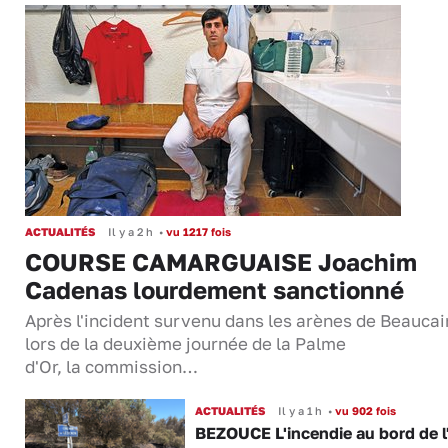
ACTUALITÉS
Il y a 2 h
•
vu 1217 fois
COURSE CAMARGUAISE Joachim
Cadenas lourdement sanctionné
Après l'incident survenu dans les arènes de Beaucai
lors de la deuxième journée de la Palme
d'Or, la commission…
ACTUALITÉS
Il y a 1 h
•
vu 902 fois
BEZOUCE L'incendie au bord de l