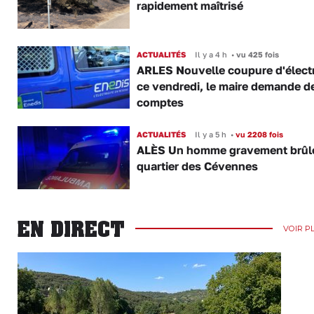
rapidement maîtrisé
ACTUALITÉS
Il y a 4 h
•
vu 425 fois
ARLES Nouvelle coupure d'électr
ce vendredi, le maire demande d
comptes
ACTUALITÉS
Il y a 5 h
•
vu 2208 fois
ALÈS Un homme gravement brûl
quartier des Cévennes
EN DIRECT
VOIR P