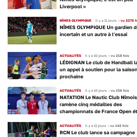
Liverpool »
NÎMES OLYMPIQUE
Il y a 11 jours
•
vu 2275 f
NÎMES OLYMPIQUE Un gardien d
incertain et un autre à l’essai
ACTUALITÉS
Il y a 10 jours
•
vu 218 fois
LÉDIGNAN Le club de Handball l
un appel à soutien pour la saiso
prochaine
ACTUALITÉS
Il y a 10 jours
•
vu 138 fois
NATATION Le Nautic Club Nîmois
ramène cinq médailles des
championnats de France Open é
ACTUALITÉS
Il y a 11 jours
•
vu 142 fois
RCN Le club lance sa campagne