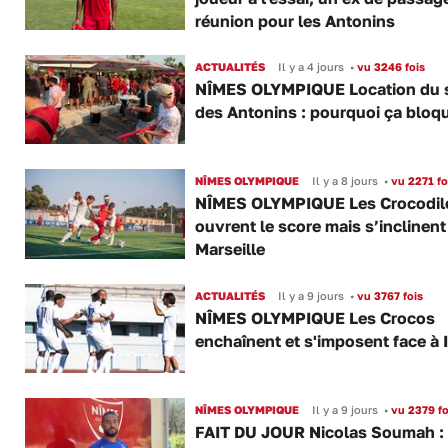
réunion pour les Antonins
ACTUALITÉS
Il y a 4 jours
•
vu 3246 fois
NÎMES OLYMPIQUE Location du 
des Antonins : pourquoi ça bloq
NÎMES OLYMPIQUE
Il y a 8 jours
•
vu 2271 fo
NÎMES OLYMPIQUE Les Crocodil
ouvrent le score mais s’inclinent
Marseille
ACTUALITÉS
Il y a 9 jours
•
vu 3767 fois
NÎMES OLYMPIQUE Les Crocos
enchaînent et s'imposent face à 
NÎMES OLYMPIQUE
Il y a 9 jours
•
vu 2379 fo
FAIT DU JOUR Nicolas Soumah :