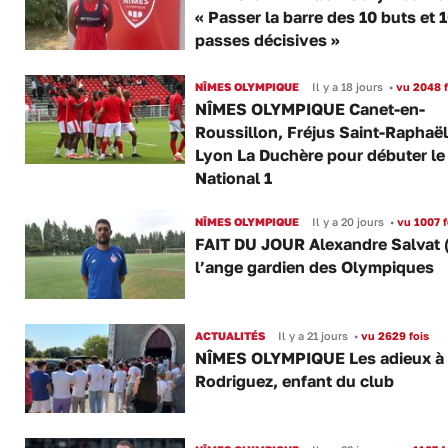
« Passer la barre des 10 buts et 
passes décisives »
NÎMES OLYMPIQUE
Il y a 18 jours
•
vu 2048 f
NÎMES OLYMPIQUE Canet-en-
Roussillon, Fréjus Saint-Raphaël
Lyon La Duchère pour débuter le
National 1
NÎMES OLYMPIQUE
Il y a 20 jours
•
vu 1007 f
FAIT DU JOUR Alexandre Salvat 
l’ange gardien des Olympiques
ACTUALITÉS
Il y a 21 jours
•
vu 2629 fois
NÎMES OLYMPIQUE Les adieux à
Rodriguez, enfant du club