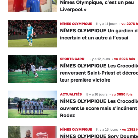
Nîmes Olympique, c’est un peu
Liverpool »
NÎMES OLYMPIQUE
Il y a 11 jours
•
vu 2276 f
NÎMES OLYMPIQUE Un gardien d
incertain et un autre à l’essai
SPORTS GARD
Il y a 12 jours
•
vu 2026 fois
NÎMES OLYMPIQUE Les Crocodil
renversent Saint-Priest et décro
leur première victoire
ACTUALITÉS
Il y a 16 jours
•
vu 3650 fois
NÎMES OLYMPIQUE Les Crocodil
ouvrent le score mais s'inclinent
Rodez
NÎMES OLYMPIQUE
Il y a 16 jours
•
vu 1391 f
NÎMES OLYMPIQUE Sory Doumbo