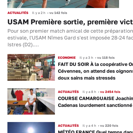
ACTUALITÉS
Il y a 2 h
•
vu 142 fois
USAM Première sortie, première vict
Pour son premier match amical de cette préparation
estivale, l'USAM Nîmes Gard s'est imposée 28-24 fa
Istres (D2).…
ECONOMIE
Il y a 3 h
•
vu 118 fois
FAIT DU SOIR À la coopérative O
Cévennes, on attend des oignon
doux sains mais stressés
ACTUALITÉS
Il y a 8 h
•
vu 2454 fois
COURSE CAMARGUAISE Joachi
Cadenas lourdement sanctionné
ACTUALITÉS
Il y a 4 h
•
vu 220 fois
MÉTÉO FRANCE Quel temps dans