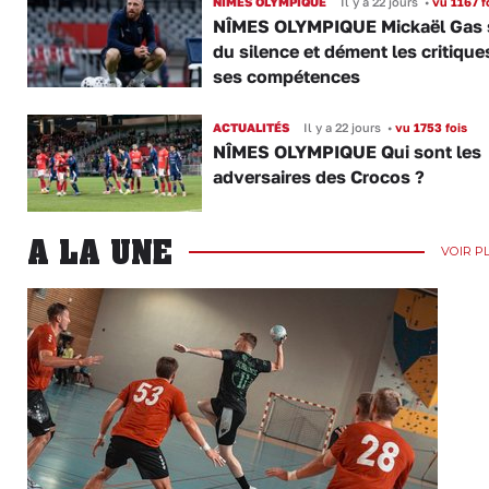
NÎMES OLYMPIQUE
Il y a 22 jours
•
vu 1167 f
NÎMES OLYMPIQUE Mickaël Gas 
du silence et dément les critique
ses compétences
ACTUALITÉS
Il y a 22 jours
•
vu 1753 fois
NÎMES OLYMPIQUE Qui sont les
adversaires des Crocos ?
A LA UNE
VOIR P