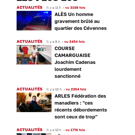
ACTUALITÉS
Il y a 11 h
•
vu 3108 fois
ALÈS Un homme
gravement brûlé au
quartier des Cévennes
ACTUALITÉS
Il y a 8 h
•
vu 2454 fois
COURSE
CAMARGUAISE
Joachim Cadenas
lourdement
sanctionné
ACTUALITÉS
Il y a 13 h
•
vu 2354 fois
ARLES Fédération des
manadiers : "ces
récents débordements
sont ceux de trop"
ACTUALITÉS
Il y a 12 h
•
vu 1776 fois