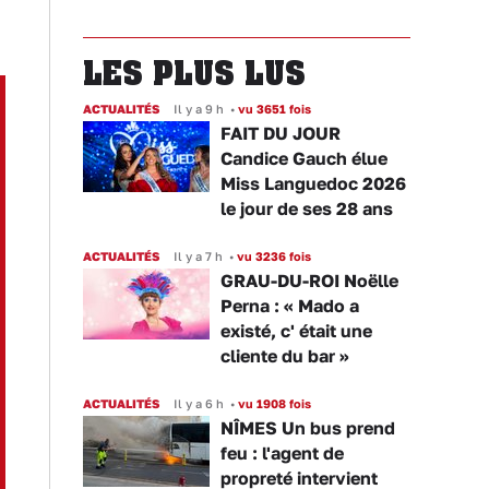
LES PLUS LUS
ACTUALITÉS
Il y a 9 h
•
vu 3651 fois
FAIT DU JOUR
Candice Gauch élue
Miss Languedoc 2026
le jour de ses 28 ans
ACTUALITÉS
Il y a 7 h
•
vu 3236 fois
GRAU-DU-ROI Noëlle
Perna : « Mado a
existé, c' était une
cliente du bar »
ACTUALITÉS
Il y a 6 h
•
vu 1908 fois
NÎMES Un bus prend
feu : l'agent de
propreté intervient