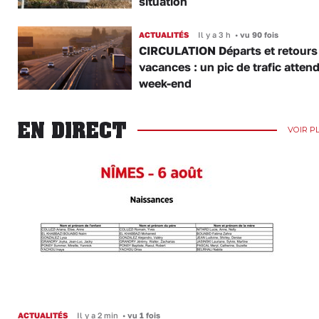
situation
ACTUALITÉS
Il y a 3 h
•
vu 90 fois
CIRCULATION Départs et retours
vacances : un pic de trafic atten
week-end
EN DIRECT
VOIR P
ACTUALITÉS
Il y a 2 min
•
vu 1 fois