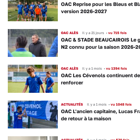
OAC Reprise pour les Bleus et B
version 2026-2027
OAC ALÈS
Il y a 21 jours
•
vu 715 fois
OAC & STADE BEAUCAIROIS Le 
N2 connu pour la saison 2026-2
OAC ALÈS
Il y a 1 mois
•
vu 1394 fois
OAC Les Cévenols continuent de
renforcer
ACTUALITÉS
Il y a 1 mois
•
vu 1048 fois
OAC L'ancien capitaine, Lucas F
de retour à la maison
ACTUALITÉS
Il y a 1 mois
•
vu 570 fois