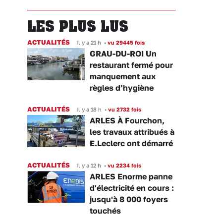
LES PLUS LUS
ACTUALITÉS
Il y a 21 h
•
vu 29445 fois
GRAU-DU-ROI Un
restaurant fermé pour
manquement aux
règles d’hygiène
ACTUALITÉS
Il y a 18 h
•
vu 2732 fois
ARLES À Fourchon,
les travaux attribués à
E.Leclerc ont démarré
ACTUALITÉS
Il y a 12 h
•
vu 2234 fois
ARLES Enorme panne
d'électricité en cours :
jusqu'à 8 000 foyers
touchés