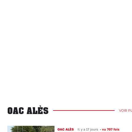
OAC ALÈS
VOIR P
OAC ALÈS
Il y a 17 jours
•
vu 707 fois