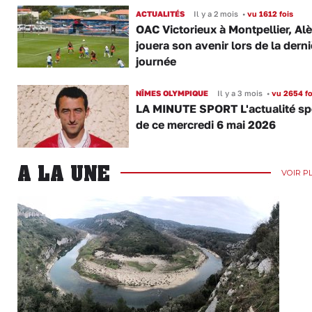
ACTUALITÉS
Il y a 2 mois
•
vu 1612 fois
OAC Victorieux à Montpellier, Al
jouera son avenir lors de la derni
journée
NÎMES OLYMPIQUE
Il y a 3 mois
•
vu 2654 fo
LA MINUTE SPORT L'actualité sp
de ce mercredi 6 mai 2026
A LA UNE
VOIR P