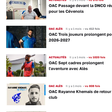
OAC Passage devant la DNCG ré
pour les Cévenols
OAC ALÈS
Il y a 1 mois
•
vu 412 fois
OAC Trois joueurs prolongent po
2026-2027
ACTUALITÉS
Il y a 1 mois
•
vu 1020 fois
OAC Sept cadres prolongent
l'aventure avec Alès
OAC ALÈS
Il y a 1 mois
•
vu 808 fois
OAC Rayanne Khemais de retour
club