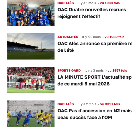
OAC ALÈS
Il y a 1 mois
•
vu 1933 fois
OAC Quatre nouvelles recrues
rejoignent l'effectif
ACTUALITÉS
Il y a 2 mois
•
vu 1980 fois
OAC Alès annonce sa première r
de l'été
SPORTS GARD
Il y a 3 mois
•
vu 1957 fois
LA MINUTE SPORT L'actualité sp
de ce mardi 5 mai 2026
OAC ALÈS
Il y a 2 mois
•
vu 3397 fois
OAC Pas d'accession en N2 mais
beau succès face à l'OM