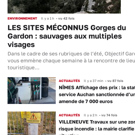
ENVIRONNEMENT
Il y a 1 h
•
vu 42 fois
LES SITES MÉCONNUS Gorges du
Gardon : sauvages aux multiples
visages
Dans le cadre de ses rubriques de l’été, Objectif Gar
vous emmène chaque semaine à la rencontre de lie
touristique…
ACTUALITÉS
Il y a 37 min
•
vu 87 fois
NÎMES Affichage des prix : la sta
service Auchan sanctionnée d’u
amende de 7 000 euros
ACTUALITÉS
Il y a 2 h
•
vu 74 fois
VILLENEUVE Travaux sur une zo
risque incendie : la mairie clarifie