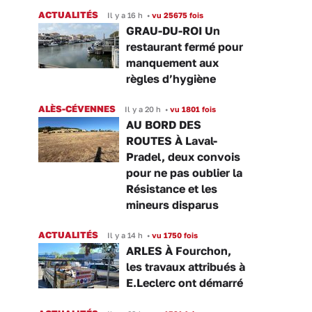
ACTUALITÉS
Il y a 16 h
•
vu 25675 fois
GRAU-DU-ROI Un
restaurant fermé pour
manquement aux
règles d’hygiène
ALÈS-CÉVENNES
Il y a 20 h
•
vu 1801 fois
AU BORD DES
ROUTES À Laval-
Pradel, deux convois
pour ne pas oublier la
Résistance et les
mineurs disparus
ACTUALITÉS
Il y a 14 h
•
vu 1750 fois
ARLES À Fourchon,
les travaux attribués à
E.Leclerc ont démarré