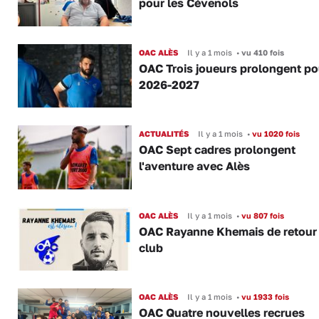
pour les Cévenols
OAC ALÈS
Il y a 1 mois
•
vu 410 fois
OAC Trois joueurs prolongent po
2026-2027
ACTUALITÉS
Il y a 1 mois
•
vu 1020 fois
OAC Sept cadres prolongent
l'aventure avec Alès
OAC ALÈS
Il y a 1 mois
•
vu 807 fois
OAC Rayanne Khemais de retour
club
OAC ALÈS
Il y a 1 mois
•
vu 1933 fois
OAC Quatre nouvelles recrues