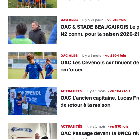
OAC ALÈS
Il y a 21 jours
•
vu 715 fois
OAC & STADE BEAUCAIROIS Le 
N2 connu pour la saison 2026-2
OAC ALÈS
Il y a 1 mois
•
vu 1394 fois
OAC Les Cévenols continuent de
renforcer
ACTUALITÉS
Il y a 1 mois
•
vu 1047 fois
OAC L'ancien capitaine, Lucas F
de retour à la maison
ACTUALITÉS
Il y a 1 mois
•
vu 570 fois
OAC Passage devant la DNCG ré