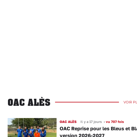
OAC ALÈS
VOIR P
OAC ALÈS
Il y a 17 jours
•
vu 707 fois
OAC Reprise pour les Bleus et B
version 2026-2027