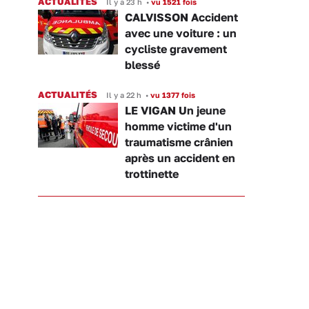
ACTUALITÉS
Il y a 23 h
•
vu 1521 fois
CALVISSON Accident
avec une voiture : un
cycliste gravement
blessé
ACTUALITÉS
Il y a 22 h
•
vu 1377 fois
LE VIGAN Un jeune
homme victime d'un
traumatisme crânien
après un accident en
trottinette