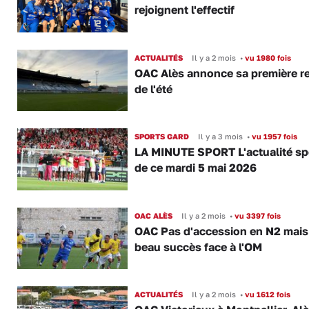
rejoignent l'effectif
ACTUALITÉS
Il y a 2 mois
•
vu 1980 fois
OAC Alès annonce sa première r
de l'été
SPORTS GARD
Il y a 3 mois
•
vu 1957 fois
LA MINUTE SPORT L'actualité sp
de ce mardi 5 mai 2026
OAC ALÈS
Il y a 2 mois
•
vu 3397 fois
OAC Pas d'accession en N2 mais
beau succès face à l'OM
ACTUALITÉS
Il y a 2 mois
•
vu 1612 fois