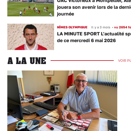
OAC Victorieux à Montpellier, Al
jouera son avenir lors de la derni
journée
NÎMES OLYMPIQUE
Il y a 3 mois
•
vu 2654 fo
LA MINUTE SPORT L'actualité sp
de ce mercredi 6 mai 2026
A LA UNE
VOIR P