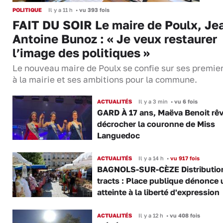
POLITIQUE
Il y a 11 h
•
vu 393 fois
FAIT DU SOIR Le maire de Poulx, Je
Antoine Bunoz : « Je veux restaurer
l’image des politiques »
Le nouveau maire de Poulx se confie sur ses premie
à la mairie et ses ambitions pour la commune.
ACTUALITÉS
Il y a 3 min
•
vu 6 fois
GARD À 17 ans, Maëva Benoit rê
décrocher la couronne de Miss
Languedoc
ACTUALITÉS
Il y a 14 h
•
vu 917 fois
BAGNOLS-SUR-CÈZE Distributio
tracts : Place publique dénonce 
atteinte à la liberté d'expression
ACTUALITÉS
Il y a 12 h
•
vu 408 fois