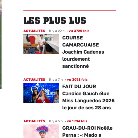
LES PLUS LUS
ACTUALITÉS
Il y a 22 h
•
vu 3729 fois
COURSE
CAMARGUAISE
Joachim Cadenas
lourdement
sanctionné
ACTUALITÉS
Il y a 7 h
•
vu 3051 fois
FAIT DU JOUR
Candice Gauch élue
Miss Languedoc 2026
le jour de ses 28 ans
ACTUALITÉS
Il y a 5 h
•
vu 1794 fois
GRAU-DU-ROI Noëlle
Perna : « Mado a