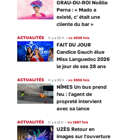
GRAU-DU-ROI Noëlle
Perna : « Mado a
existé, c' était une
cliente du bar »
ACTUALITÉS
Il y a 13 h
•
vu 4038 fois
FAIT DU JOUR
Candice Gauch élue
Miss Languedoc 2026
le jour de ses 28 ans
ACTUALITÉS
Il y a 10 h
•
vu 2656 fois
NÎMES Un bus prend
feu : l'agent de
propreté intervient
avec sa lance
ACTUALITÉS
Il y a 11 h
•
vu 1687 fois
UZÈS Retour en
images sur l'ouverture