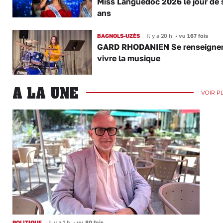
Miss Languedoc 2026 le jour de 
ans
BAGNOLS-UZÈS
Il y a 20 h
•
vu 167 fois
GARD RHODANIEN Se renseigner,
vivre la musique
A LA UNE
VOIR P
POLITIQUE
Il y a 1 h
•
vu 80 fois