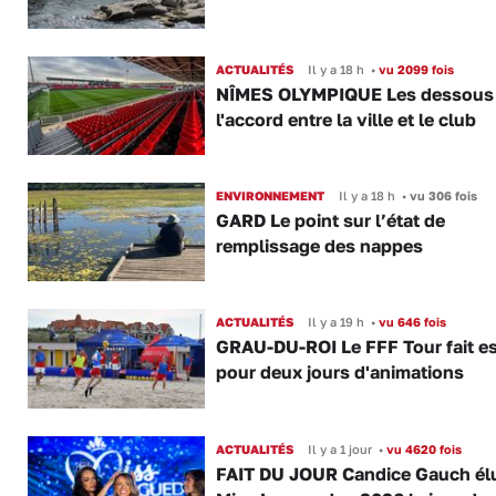
ACTUALITÉS
Il y a 18 h
•
vu 2099 fois
NÎMES OLYMPIQUE Les dessous
l'accord entre la ville et le club
ENVIRONNEMENT
Il y a 18 h
•
vu 306 fois
GARD Le point sur l’état de
remplissage des nappes
ACTUALITÉS
Il y a 19 h
•
vu 646 fois
GRAU-DU-ROI Le FFF Tour fait e
pour deux jours d'animations
ACTUALITÉS
Il y a 1 jour
•
vu 4620 fois
FAIT DU JOUR Candice Gauch él