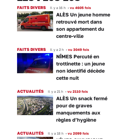
FAITS DIVERS
Il y a 16 h
•
vu 4605 fois
ALÈS Un jeune homme
retrouvé mort dans
son appartement du
centre-ville
FAITS DIVERS
Il y a 2 h
•
vu 3049 fois
NÎMES Percuté en
trottinette : un jeune
non identifié décède
cette nuit
ACTUALITÉS
Il y a 21 h
•
vu 2110 fois
ALÈS Un snack fermé
pour de graves
manquements aux
règles d’hygiène
ACTUALITÉS
Il y a 18 h
•
vu 2099 fois