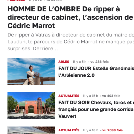
HOMME DE L’OMBRE De ripper à
directeur de cabinet, l’ascension de
Cédric Marrot
De ripper à Valras à directeur de cabinet du maire d
Laudun, le parcours de Cédric Marrot ne manque pa
surprises. Derrière…
ARLES
Il y a 5 h
•
vu 286 fois
FAIT DU JOUR Estelle Grandmai
l’Arlésienne 2.0
ACTUALITÉS
Il y a 15 h
•
vu 403 fois
FAIT DU SOIR Chevaux, toros et 
français pour une grande corrida
Vauvert
ACTUALITÉS
Il y a 18 h
•
vu 2099 fois