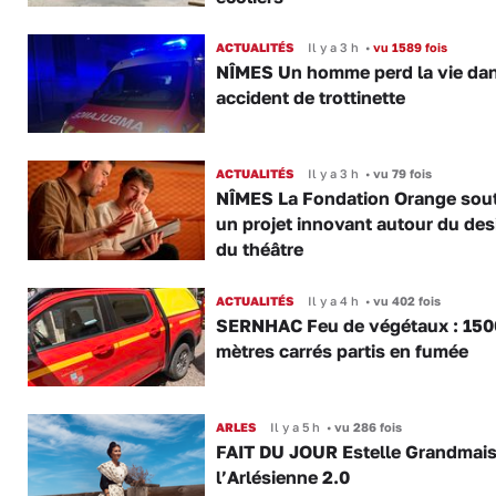
ACTUALITÉS
Il y a 3 h
•
vu 1589 fois
NÎMES Un homme perd la vie da
accident de trottinette
ACTUALITÉS
Il y a 3 h
•
vu 79 fois
NÎMES La Fondation Orange sout
un projet innovant autour du des
du théâtre
ACTUALITÉS
Il y a 4 h
•
vu 402 fois
SERNHAC Feu de végétaux : 150
mètres carrés partis en fumée
ARLES
Il y a 5 h
•
vu 286 fois
FAIT DU JOUR Estelle Grandmai
l’Arlésienne 2.0