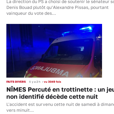
La direction du PS a choisi de soutenir le sénateur s
Denis Bouad plutôt qu’Alexandre Pissas, pourtant
vainqueur du vote des…
FAITS DIVERS
Il y a 2 h
•
vu 3049 fois
NÎMES Percuté en trottinette : un je
non identifié décède cette nuit
L'accident est survenu cette nuit de samedi à dima
vers minuit...