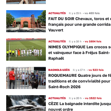
ACTUALITÉS
Il y a 15 h
•
vu 403 fois
FAIT DU SOIR Chevaux, toros et 
français pour une grande corrida
Vauvert
ACTUALITÉS
Il y a 16 h
•
vu 1604 fois
NIMES OLYMPIQUE Les crocos s
et vainqueur face à Fréjus Saint-
Raphaël
BAGNOLS-UZÈS
Il y a 17 h
•
vu 523 fois
ROQUEMAURE Quatre jours de fê
traditions et de convivialité pour
Saint-Roch 2026
ACTUALITÉS
Il y a 20 h
•
vu 1522 fois
CÈZE La baignade interdite jusqu
nouvel ordre