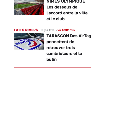
NÎMES OLYMPIQUE
Les dessous de
l'accord entre la ville
et le club
FAITS DIVERS
Il y a 17 h
•
vu 1832 fois
TARASCON Des AirTag
permettent de
retrouver trois
cambrioleurs et le
butin