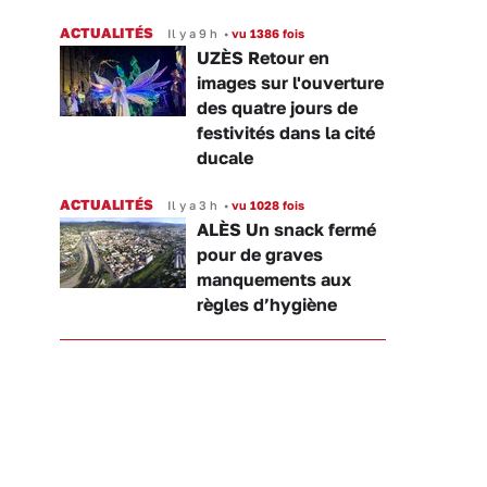
ACTUALITÉS
Il y a 9 h
•
vu 1386 fois
UZÈS Retour en
images sur l'ouverture
des quatre jours de
festivités dans la cité
ducale
ACTUALITÉS
Il y a 3 h
•
vu 1028 fois
ALÈS Un snack fermé
pour de graves
manquements aux
règles d’hygiène