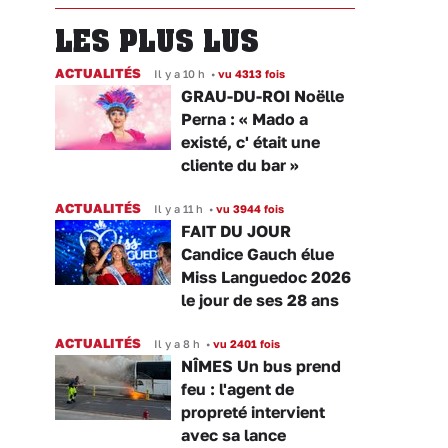
LES PLUS LUS
ACTUALITÉS
Il y a 10 h
•
vu 4313 fois
GRAU-DU-ROI Noëlle
Perna : « Mado a
existé, c' était une
cliente du bar »
ACTUALITÉS
Il y a 11 h
•
vu 3944 fois
FAIT DU JOUR
Candice Gauch élue
Miss Languedoc 2026
le jour de ses 28 ans
ACTUALITÉS
Il y a 8 h
•
vu 2401 fois
NÎMES Un bus prend
feu : l'agent de
propreté intervient
avec sa lance