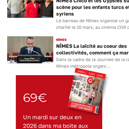
NÎMES Chico et les Gypsies su
scène pour les enfants turcs e
syriens
Le barreau de Nîmes organise un g
charité le 10 mars, au cinéma CGR d
NÎMES
NÎMES La laïcité au coeur des
collectivités, comment ça mar
Dans le cadre de la Journée de la la
Nîmes métropole organi...
69€
Un mardi sur deux en
2026 dans ma boite aux