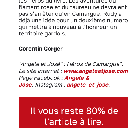
les héros du livre. Les aventures du
flamant rose et du taureau ne devraient
pas s’arrêter qu’en Camargue. Rudy a
déjà une idée pour un deuxième numéro
qui mettra à nouveau à l’honneur un
territoire gardois.
Corentin Corger
"Angèle et José" : Héros de Camargue".
Le site internet :
www.angeleetjose.com
Page Facebook :
Angele &
Jose
. Instagram :
angele_et_jose
.
Il vous reste 80% de
l'article à lire.