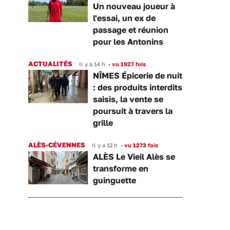
Un nouveau joueur à
l'essai, un ex de
passage et réunion
pour les Antonins
ACTUALITÉS
Il y a 14 h
•
vu 1927 fois
NÎMES Épicerie de nuit
: des produits interdits
saisis, la vente se
poursuit à travers la
grille
ALÈS-CÉVENNES
Il y a 12 h
•
vu 1273 fois
ALÈS Le Vieil Alès se
transforme en
guinguette