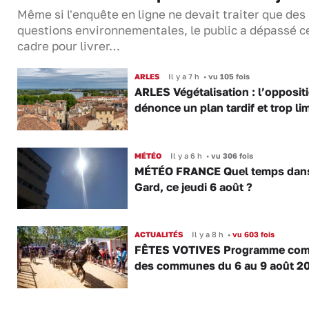
Même si l'enquête en ligne ne devait traiter que des
questions environnementales, le public a dépassé c
cadre pour livrer…
ARLES
Il y a 7 h
•
vu 105 fois
ARLES Végétalisation : l’opposit
dénonce un plan tardif et trop lim
MÉTÉO
Il y a 6 h
•
vu 306 fois
MÉTÉO FRANCE Quel temps dans
Gard, ce jeudi 6 août ?
ACTUALITÉS
Il y a 8 h
•
vu 603 fois
FÊTES VOTIVES Programme com
des communes du 6 au 9 août 2