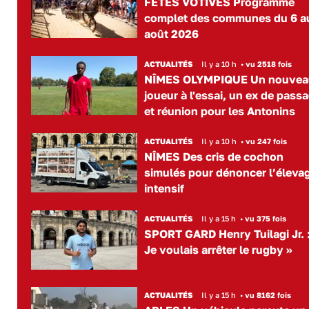
FÊTES VOTIVES Programme
complet des communes du 6 a
août 2026
ACTUALITÉS
Il y a 10 h
•
vu 2518 fois
NÎMES OLYMPIQUE Un nouvea
joueur à l'essai, un ex de pass
et réunion pour les Antonins
ACTUALITÉS
Il y a 10 h
•
vu 247 fois
NÎMES Des cris de cochon
simulés pour dénoncer l’éleva
intensif
ACTUALITÉS
Il y a 15 h
•
vu 375 fois
SPORT GARD Henry Tuilagi Jr. :
Je voulais arrêter le rugby »
ACTUALITÉS
Il y a 15 h
•
vu 8162 fois