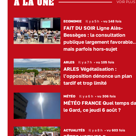
A LA UNE
VOIR PLUS
ECONOMIE
Il y a 5 h
•
vu 148 fois
FAIT DU SOIR Ligne Alès-
Bessèges : la consultation
publique largement favorable..
mais parfois hors-sujet
ARLES
Il y a 7 h
•
vu 105 fois
ARLES Végétalisation :
l’opposition dénonce un plan
tardif et trop limité
MÉTÉO
Il y a 6 h
•
vu 306 fois
MÉTÉO FRANCE Quel temps d
le Gard, ce jeudi 6 août ?
ACTUALITÉS
Il y a 8 h
•
vu 603 fois