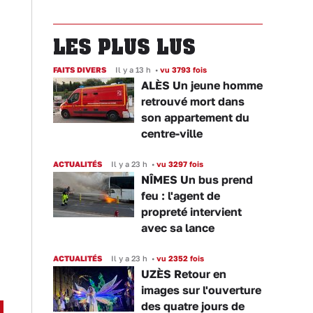
LES PLUS LUS
FAITS DIVERS
Il y a 13 h
•
vu 3793 fois
ALÈS Un jeune homme
retrouvé mort dans
son appartement du
centre-ville
ACTUALITÉS
Il y a 23 h
•
vu 3297 fois
NÎMES Un bus prend
feu : l'agent de
propreté intervient
avec sa lance
ACTUALITÉS
Il y a 23 h
•
vu 2352 fois
UZÈS Retour en
images sur l'ouverture
des quatre jours de