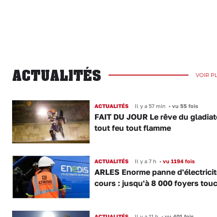
ACTUALITÉS
VOIR P
ACTUALITÉS
Il y a 57 min
•
vu 55 fois
FAIT DU JOUR Le rêve du gladiat
tout feu tout flamme
ACTUALITÉS
Il y a 7 h
•
vu 1194 fois
ARLES Enorme panne d'électricit
cours : jusqu'à 8 000 foyers tou
ACTUALITÉS
Il y a 11 h
•
vu 401 fois