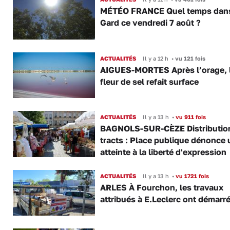
MÉTÉO FRANCE Quel temps dans
Gard ce vendredi 7 août ?
ACTUALITÉS
Il y a 12 h
•
vu 121 fois
AIGUES-MORTES Après l’orage, 
fleur de sel refait surface
ACTUALITÉS
Il y a 13 h
•
vu 911 fois
BAGNOLS-SUR-CÈZE Distributio
tracts : Place publique dénonce 
atteinte à la liberté d'expression
ACTUALITÉS
Il y a 13 h
•
vu 1721 fois
ARLES À Fourchon, les travaux
attribués à E.Leclerc ont démarr