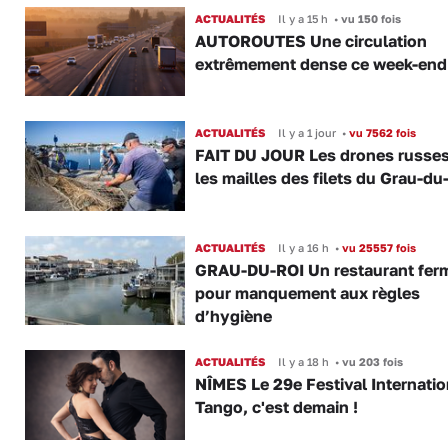
ACTUALITÉS
Il y a 15 h
•
vu 150 fois
AUTOROUTES Une circulation
extrêmement dense ce week-end
ACTUALITÉS
Il y a 1 jour
•
vu 7562 fois
FAIT DU JOUR Les drones russe
les mailles des filets du Grau-du
ACTUALITÉS
Il y a 16 h
•
vu 25557 fois
GRAU-DU-ROI Un restaurant fer
pour manquement aux règles
d’hygiène
ACTUALITÉS
Il y a 18 h
•
vu 203 fois
NÎMES Le 29e Festival Internatio
Tango, c'est demain !