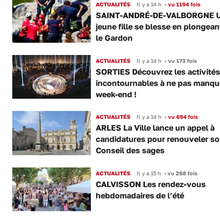
ACTUALITÉS
Il y a 14 h
•
vu 1194 fois
SAINT-ANDRÉ-DE-VALBORGNE 
jeune fille se blesse en plongea
le Gardon
ACTUALITÉS
Il y a 14 h
•
vu 173 fois
SORTIES Découvrez les activités
incontournables à ne pas manqu
week-end !
ACTUALITÉS
Il y a 14 h
•
vu 694 fois
ARLES La Ville lance un appel à
candidatures pour renouveler s
Conseil des sages
ACTUALITÉS
Il y a 15 h
•
vu 268 fois
CALVISSON Les rendez-vous
hebdomadaires de l’été