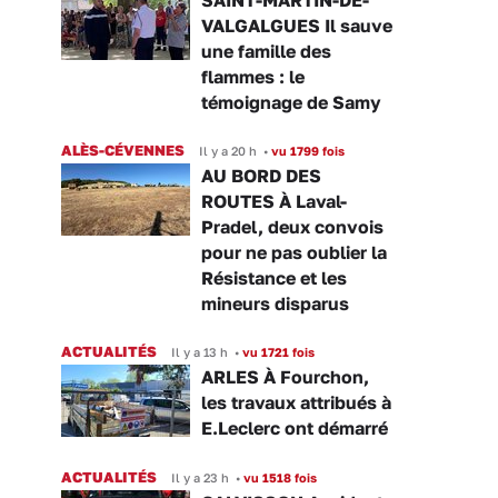
VALGALGUES Il sauve
une famille des
flammes : le
témoignage de Samy
ALÈS-CÉVENNES
Il y a 20 h
•
vu 1799 fois
AU BORD DES
ROUTES À Laval-
Pradel, deux convois
pour ne pas oublier la
Résistance et les
mineurs disparus
ACTUALITÉS
Il y a 13 h
•
vu 1721 fois
ARLES À Fourchon,
les travaux attribués à
E.Leclerc ont démarré
ACTUALITÉS
Il y a 23 h
•
vu 1518 fois