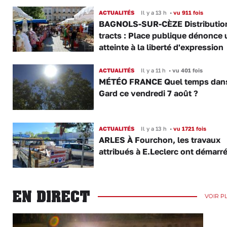
ACTUALITÉS
Il y a 13 h
•
vu 911 fois
BAGNOLS-SUR-CÈZE Distributio
tracts : Place publique dénonce 
atteinte à la liberté d'expression
ACTUALITÉS
Il y a 11 h
•
vu 401 fois
MÉTÉO FRANCE Quel temps dans
Gard ce vendredi 7 août ?
ACTUALITÉS
Il y a 13 h
•
vu 1721 fois
ARLES À Fourchon, les travaux
attribués à E.Leclerc ont démarr
EN DIRECT
VOIR P