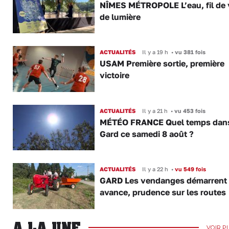
NÎMES MÉTROPOLE L’eau, fil de v
de lumière
ACTUALITÉS
Il y a 19 h
•
vu 381 fois
USAM Première sortie, première
victoire
ACTUALITÉS
Il y a 21 h
•
vu 453 fois
MÉTÉO FRANCE Quel temps dans
Gard ce samedi 8 août ?
ACTUALITÉS
Il y a 22 h
•
vu 549 fois
GARD Les vendanges démarrent
avance, prudence sur les routes
A LA UNE
VOIR P