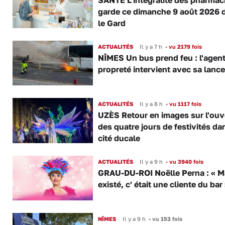
SANTÉ L’intégralité des pharmac
garde ce dimanche 9 août 2026 
le Gard
ACTUALITÉS
Il y a 7 h
•
vu 2179 fois
NÎMES Un bus prend feu : l'agent
propreté intervient avec sa lance
ACTUALITÉS
Il y a 8 h
•
vu 1117 fois
UZÈS Retour en images sur l'ouv
des quatre jours de festivités da
cité ducale
ACTUALITÉS
Il y a 9 h
•
vu 3940 fois
GRAU-DU-ROI Noëlle Perna : « M
existé, c' était une cliente du bar
NÎMES
Il y a 9 h
•
vu 153 fois