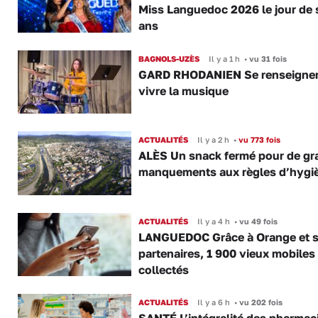
Miss Languedoc 2026 le jour de 
ans
BAGNOLS-UZÈS
Il y a 1 h
•
vu 31 fois
GARD RHODANIEN Se renseigner,
vivre la musique
ACTUALITÉS
Il y a 2 h
•
vu 773 fois
ALÈS Un snack fermé pour de gr
manquements aux règles d’hygi
ACTUALITÉS
Il y a 4 h
•
vu 49 fois
LANGUEDOC Grâce à Orange et 
partenaires, 1 900 vieux mobiles
collectés
ACTUALITÉS
Il y a 6 h
•
vu 202 fois