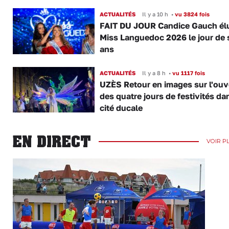
ACTUALITÉS
Il y a 10 h
•
vu 3824 fois
FAIT DU JOUR Candice Gauch él
Miss Languedoc 2026 le jour de 
ans
ACTUALITÉS
Il y a 8 h
•
vu 1117 fois
UZÈS Retour en images sur l'ouv
des quatre jours de festivités da
cité ducale
EN DIRECT
VOIR P