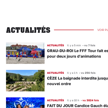
ACTUALITÉS
VOIR P
ACTUALITÉS
Il y a 5 min
•
vu 7 fois
GRAU-DU-ROI Le FFF Tour fait e
pour deux jours d'animations
ACTUALITÉS
Il y a 1 h
•
vu 256 fois
CÈZE La baignade interdite jusqu
nouvel ordre
ACTUALITÉS
Il y a 10 h
•
vu 3824 fois
FAIT DU JOUR Candice Gauch él