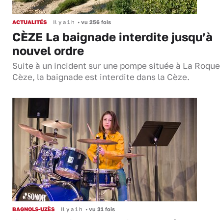
ACTUALITÉS
Il y a 1 h
•
vu 256 fois
CÈZE La baignade interdite jusqu’à
nouvel ordre
Suite à un incident sur une pompe située à La Roque
Cèze, la baignade est interdite dans la Cèze.
BAGNOLS-UZÈS
Il y a 1 h
•
vu 31 fois