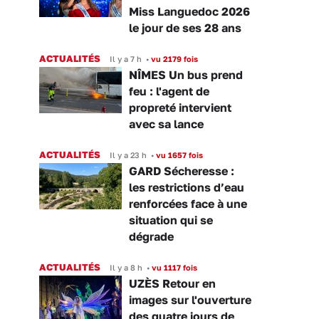
Miss Languedoc 2026
le jour de ses 28 ans
ACTUALITÉS
Il y a 7 h
•
vu 2179 fois
NÎMES Un bus prend
feu : l'agent de
propreté intervient
avec sa lance
ACTUALITÉS
Il y a 23 h
•
vu 1657 fois
GARD Sécheresse :
les restrictions d’eau
renforcées face à une
situation qui se
dégrade
ACTUALITÉS
Il y a 8 h
•
vu 1117 fois
UZÈS Retour en
images sur l'ouverture
des quatre jours de