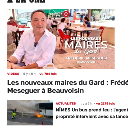
VIDÉOS
Il y a 5 h
•
vu 794 fois
Les nouveaux maires du Gard : Frédé
Meseguer à Beauvoisin
ACTUALITÉS
Il y a 7 h
•
vu 2179 fois
NÎMES Un bus prend feu : l'agent
propreté intervient avec sa lance