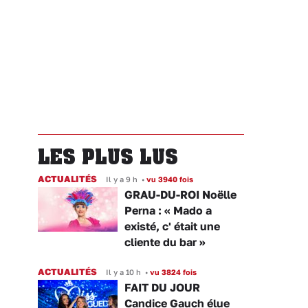
LES PLUS LUS
ACTUALITÉS
Il y a 9 h
•
vu 3940 fois
GRAU-DU-ROI Noëlle
Perna : « Mado a
existé, c' était une
cliente du bar »
ACTUALITÉS
Il y a 10 h
•
vu 3824 fois
FAIT DU JOUR
Candice Gauch élue